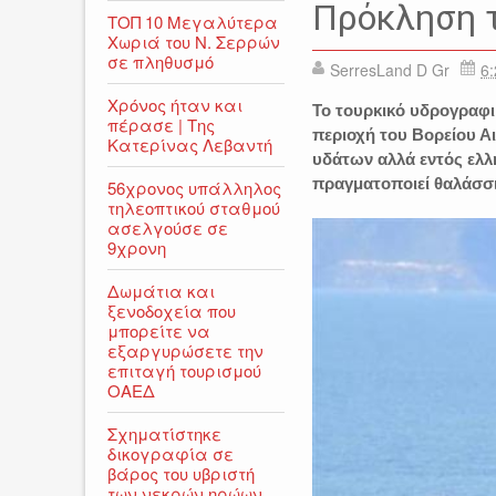
Πρόκληση τ
ΤΟΠ 10 Μεγαλύτερα
Χωριά του Ν. Σερρών
σε πληθυσμό
SerresLand D Gr
6:
Χρόνος ήταν και
Το τουρκικό υδρογραφι
πέρασε | Της
περιοχή του Βορείου Α
Κατερίνας Λεβαντή
υδάτων αλλά εντός ελλ
πραγματοποιεί θαλάσσι
56χρονος υπάλληλος
τηλεοπτικού σταθμού
ασελγούσε σε
9χρονη
Δωμάτια και
ξενοδοχεία που
μπορείτε να
εξαργυρώσετε την
επιταγή τουρισμού
ΟΑΕΔ
Σχηματίστηκε
δικογραφία σε
βάρος του υβριστή
των νεκρών ηρώων