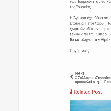
των Τούρκων ή αν θα κά
της Τουρκίας.
Η Άγκυρα έχει θέσει σε 
Εταιρεία Πετρελαίου (Τ
χωρικών υδάτων σε μια 
ξεκινά από την Κύπρο, θ
θα καταλήγει στην Θράκη
Πηγή: real.gr
Next
Ο Σύλλογος «Σερραίε
προσκαλεί στη 4η Γιορ
Related Post
 5ο Νηπιαγωγείο Σερρών
ακρίθηκε και βραβεύτηκε