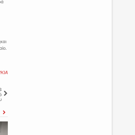
ρά
και
αίο.
ΚΙΑ
s
ό
υ