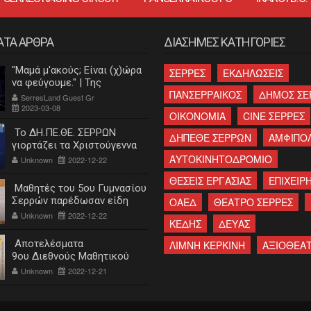
ΑΤΑ ΑΡΘΡΑ
ΔΙΑΣΗΜΕΣ ΚΑΤΗΓΟΡΙΕΣ
"Μαμά μ'ακούς; Είναι (χ)ώρα
ΣΕΡΡΕΣ
ΕΚΔΗΛΩΣΕΙΣ
να φεύγουμε." | Της
ΠΑΝΣΕΡΡΑΙΚΟΣ
ΔΗΜΟΣ ΣΕ
Κατερίνας Λεβαντή
SerresLand Guest Gr
2023-03-08
ΟΙΚΟΝΟΜΙΑ
CINE ΣΕΡΡΕΣ
Το ΔΗ.ΠΕ.ΘΕ. ΣΕΡΡΩΝ
ΔΗΠΕΘΕ ΣΕΡΡΩΝ
ΑΜΦΙΠΟ
γιορτάζει τα Χριστούγεννα
ΑΥΤΟΚΙΝΗΤΟΔΡΟΜΙΟ
Unknown
2022-12-22
ΘΕΣΕΙΣ ΕΡΓΑΣΙΑΣ
ΕΠΙΧΕΙΡΗ
Μαθητές του 5ου Γυμνασίου
Σερρών παρέδωσαν είδη
ΟΑΕΔ
ΘΕΑΤΡΟ ΣΕΡΡΕΣ
πρώτης ανάγκης στο
Unknown
2022-12-22
ΚΕΔΗΣ
ΔΕΥΑΣ
"Χαμόγελο του παιδιού"
Αποτελέσματα
ΛΙΜΝΗ ΚΕΡΚΙΝΗ
ΑΞΙΟΘΕΑ
9ου Διεθνούς Μαθητικού
Διαγωνισμού «Η Εκπαίδευση
Unknown
2022-12-21
και ο ξεριζωμός του
ελληνισμού»