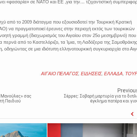
νει «φασαρία» σε NATO και ΕΕ ,για την… τζιχαντιστική συμπεριφο
ισχύ από το 2009 διάταγμα που εξουσιοδοτεί την Τουρκική Κρατική
ΡΑΟ) να πραγματοποιεί έρευνες στην περιοχή εκτός των τουρκικών
νοητή γραμμή (διαχωρισμός του Αιγαίου στον 25ο μεσημβρινό) που
α περνά από το Καστελόριζο, τα Ίμια, τη Λαδόξερα της Σαμοθράκης
, οδηγώντας σε μια ιδιότυπη ελληνοτουρκική συγκυριαρχία στο Αιγ
ΑΙΓΑΙΟ ΠΕΛΑΓΟΣ
,
ΕΙΔΗΣΕΙΣ
,
ΕΛΛΑΔΑ
,
ΤΟΥΡ
Previou
ς Μανούλες» σας
Σέρρες: Σοβαρή μαρτυρία για το διπλ
τή Παιδιού
έγκλημα πατέρα και γιο