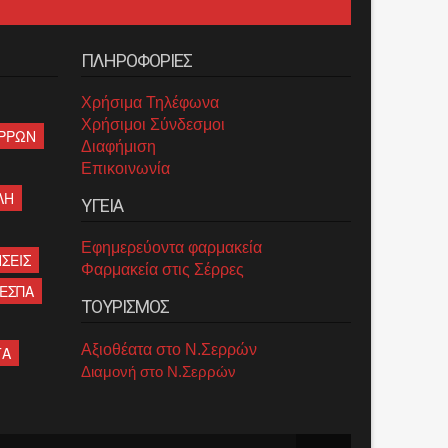
ΠΛΗΡΟΦΟΡΙΕΣ
Χρήσιμα Τηλέφωνα
Χρήσιμοι Σύνδεσμοι
ΡΡΩΝ
Διαφήμιση
Επικοινωνία
ΛΗ
ΥΓΕΙΑ
Εφημερεύοντα φαρμακεία
ΣΕΙΣ
Φαρμακεία στις Σέρρες
ΕΣΠΑ
ΤΟΥΡΙΣΜΟΣ
Αξιοθέατα στο Ν.Σερρών
ΤΑ
Διαμονή στο Ν.Σερρών