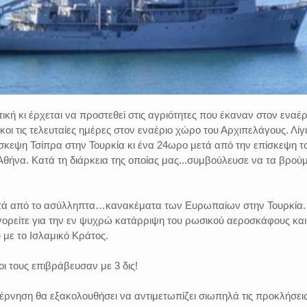
ική κι έρχεται να προστεθεί στις αγριότητες που έκαναν στον εναέρ
κοι τις τελευταίες ημέρες στον εναέριο χώρο του Αρχιπελάγους. Λίγ
σκεψη Τσίπρα στην Τουρκία κι ένα 24ωρο μετά από την επίσκεψη τ
θήνα. Κατά τη διάρκεια της οποίας μας...συμβούλευσε να τα βρού
μετά από το ασύλληπτα…κανακέματα των Ευρωπαίων στην Τουρκία.
γορείτε για την εν ψυχρώ κατάρριψη του ρωσικού αεροσκάφους και
με το Ισλαμικό Κράτος.
οι τους επιβράβευσαν με 3 δις!
έρνηση θα εξακολουθήσει να αντιμετωπίζει σιωπηλά τις προκλήσει