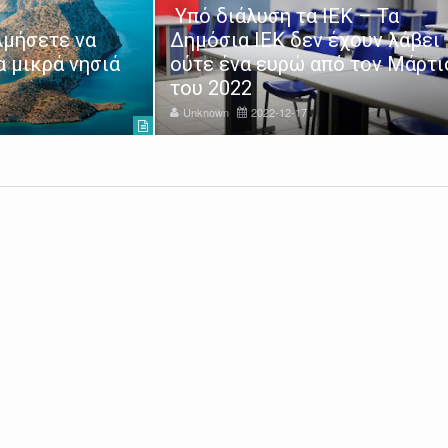
Υπό διάλυση τα ΙΕΚ – Τα
λμήσετε να
Δημόσια ΙΕΚ δεν έχουν λάβει
 μικρά νησιά
ούτε ένα ευρώ από τον Μάρτι
του 2022
Unknown
2022-12-17