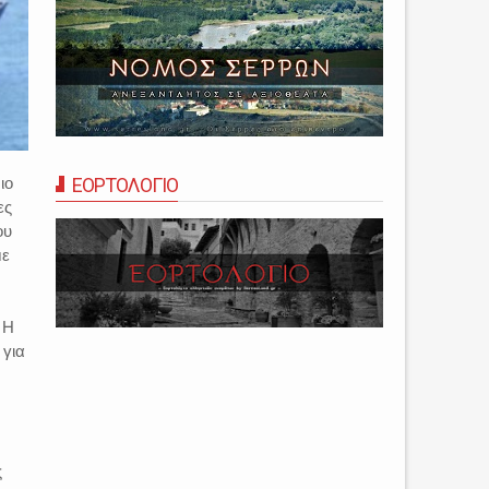
ιο
ΕΟΡΤΟΛΟΓΙΟ
ες
ου
με
 Η
 για
ς