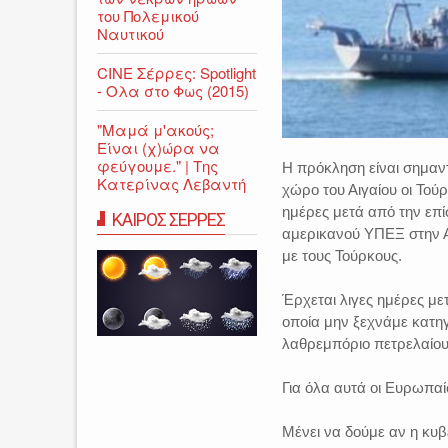
του Πολεμικού
Ναυτικού
CINE Σέρρες: Spotlight
- Ολα στο Φως (2015)
"Μαμά μ'ακούς;
Είναι (χ)ώρα να
φεύγουμε." | Της
Η πρόκληση είναι σημαντ
Κατερίνας Λεβαντή
χώρο του Αιγαίου οι Τούρ
ημέρες μετά από την επί
ΚΑΙΡΟΣ ΣΕΡΡΕΣ
αμερικανού ΥΠΕΞ στην Α
με τους Τούρκους.
Έρχεται λιγες ημέρες 
οποία μην ξεχνάμε κατη
λαθρεμπόριο πετρελαίου 
Για όλα αυτά οι Ευρωπαί
Μένει να δούμε αν η κυβ