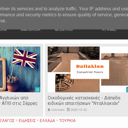
G NEWS
Ιερόσυλοι έκλεψαν τάματα από Ιερό Ναό στις Σέρρες
liver its services and to analyze traffic. Your IP address and us
rmance and security metrics to ensure quality of service, gener
use.
ΙΚΗ
ΕΙΔΗΣΕΙΣ
ΠΡΟΣΦΑΤΑ ΝΕΑ
Ν. ΣΕΡΡΩΝ
ΟΡΙΑ
ΑΝΑ ΠΕΡΙΟΧΗ
RECENT POST
Η ΓΗ ΜΑΣ
 Αγγλικών από
Οικοδομικές κατασκευές - Δάπεδα
ν ΑΠΘ στις Σέρρες
ειδικών απαιτήσεων "Νταλλακιάν"
Unknown
2020-10-02
ΠΕΛΑΓΟΣ
ΕΙΔΗΣΕΙΣ
ΕΛΛΑΔΑ
ΤΟΥΡΚΙΑ