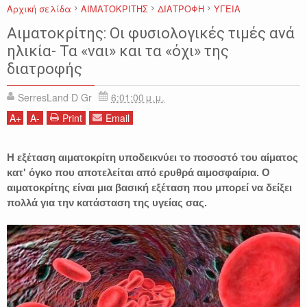
Αρχική σελίδα
ΑΙΜΑΤΟΚΡΙΤΗΣ
ΔΙΑΤΡΟΦΗ
ΥΓΕΙΑ
Αιματοκρίτης: Οι φυσιολογικές τιμές ανά
ηλικία- Τα «ναι» και τα «όχι» της
διατροφής
SerresLand D Gr
6:01:00 μ.μ.
A
+
A
-
Print
Email
Η εξέταση αιματοκρίτη υποδεικνύει το ποσοστό του αίματος
κατ' όγκο που αποτελείται από ερυθρά αιμοσφαίρια. Ο
αιματοκρίτης είναι μια βασική εξέταση που μπορεί να δείξει
πολλά για την κατάσταση της υγείας σας.