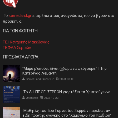
Το
serresland.gr
επιτρέπει στους αναγνώστες του να βγουν στο
προσκήνιο.
ΓΙΑ ΤΟΝ ΦΟΙΤΗΤΗ
ΤΕΙ Κεντρικής Μακεδονίας
ΤΕΦΑΑ Σερρών
ΠΡΟΣΦΑΤΑ ΑΡΘΡΑ
"Μαμά μ'ακούς; Είναι (χ)ώρα να φεύγουμε." | Της
Κατερίνας Λεβαντή
SerresLand Guest Gr
2023-03-08
Το ΔΗ.ΠΕ.ΘΕ. ΣΕΡΡΩΝ γιορτάζει τα Χριστούγεννα
Unknown
2022-12-22
Μαθητές του 5ου Γυμνασίου Σερρών παρέδωσαν
είδη πρώτης ανάγκης στο "Χαμόγελο του παιδιού"