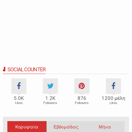
SOCIAL COUNTER
5.0Κ
1.2Κ
876
1200 μέλη
Likes
Followers
Followers
Likes
Κορυφαία
Εβδομάδας
Μήνα