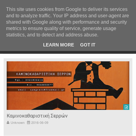
ΚΕΝΤΡΙΚΗ
ΑΝΑ ΚΑΤΗΓΟΡΙΑ
This site uses cookies from Google to deliver its services
and to analyze traffic. Your IP address and user-agent are
ΕΙΔΗΣΕΙΣ
shared with Google along with performance and security
ΑΝΑ ΠΕΡΙΟΧΗ
metrics to ensure quality of service, generate usage
statistics, and to detect and address abuse.
ΠΡΟΣΦΑΤΑ ΝΕΑ
Recent Post
ι
Υπό διάλυση τα ΙΕΚ – Τα Δημόσια ΙΕΚ δεν έχουν λάβει
LEARN MORE
GOT IT
ούτε ένα ευρώ από τον Μάρτιο του 2022
Ν. ΣΕΡΡΩΝ
Η ΓΗ ΜΑΣ
ΤΥΧΑΙΕΣ
ΑΝΑΡΤΗΣΕΙΣ/ΑΡΘΡΑ
Serres Racing Circuit
Panserraikos FC
Ikaroi B.C.
Καμινοκαθαριστική Σερρών
Unknown
2016-06-09