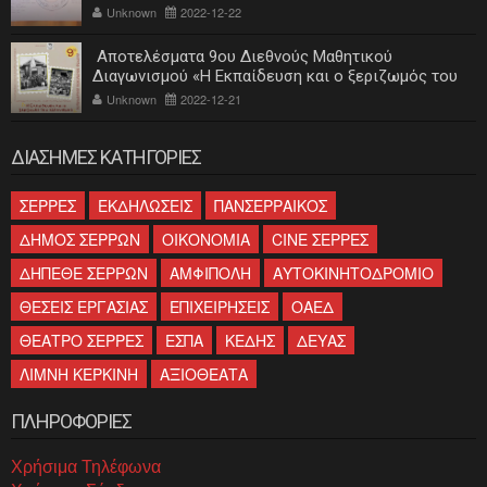
Unknown
2022-12-22
Αποτελέσματα 9ου Διεθνούς Μαθητικού
Διαγωνισμού «Η Εκπαίδευση και ο ξεριζωμός του
ελληνισμού»
Unknown
2022-12-21
ΔΙΑΣΗΜΕΣ ΚΑΤΗΓΟΡΙΕΣ
ΣΕΡΡΕΣ
ΕΚΔΗΛΩΣΕΙΣ
ΠΑΝΣΕΡΡΑΙΚΟΣ
ΔΗΜΟΣ ΣΕΡΡΩΝ
ΟΙΚΟΝΟΜΙΑ
CINE ΣΕΡΡΕΣ
ΔΗΠΕΘΕ ΣΕΡΡΩΝ
ΑΜΦΙΠΟΛΗ
ΑΥΤΟΚΙΝΗΤΟΔΡΟΜΙΟ
ΘΕΣΕΙΣ ΕΡΓΑΣΙΑΣ
ΕΠΙΧΕΙΡΗΣΕΙΣ
ΟΑΕΔ
ΘΕΑΤΡΟ ΣΕΡΡΕΣ
ΕΣΠΑ
ΚΕΔΗΣ
ΔΕΥΑΣ
ΛΙΜΝΗ ΚΕΡΚΙΝΗ
ΑΞΙΟΘΕΑΤΑ
ΠΛΗΡΟΦΟΡΙΕΣ
Χρήσιμα Τηλέφωνα