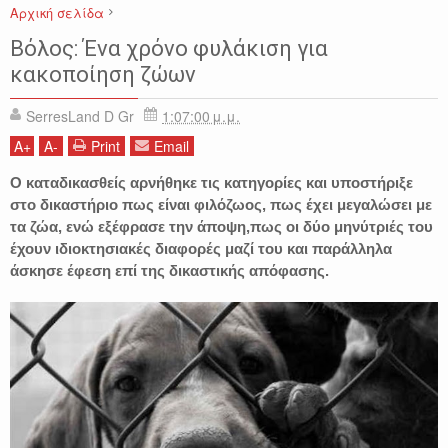
Αρχική σελίδα
ΒΟΛΟΣ
ΕΙΔΗΣΕΙΣ
ΕΛΛΑΔΑ
ΖΩΑ
ΚΑΚΟΠΟΙΗΣΗ
Βόλος: Ένα χρόνο φυλάκιση για
κακοποίηση ζώων
SerresLand D Gr
1:07:00 μ.μ.
A
+
A
-
Print
Email
Ο καταδικασθείς αρνήθηκε τις κατηγορίες και υποστήριξε
στο δικαστήριο πως είναι φιλόζωος, πως έχει μεγαλώσει με
τα ζώα, ενώ εξέφρασε την άποψη,πως οι δύο μηνύτριές του
έχουν ιδιοκτησιακές διαφορές μαζί του και παράλληλα
άσκησε έφεση επί της δικαστικής απόφασης.