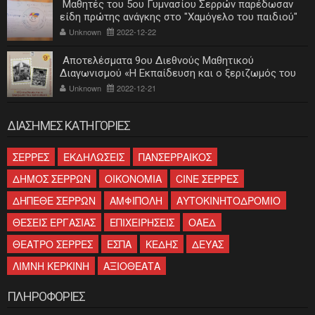
Μαθητές του 5ου Γυμνασίου Σερρών παρέδωσαν
είδη πρώτης ανάγκης στο "Χαμόγελο του παιδιού"
Unknown
2022-12-22
Αποτελέσματα 9ου Διεθνούς Μαθητικού
Διαγωνισμού «Η Εκπαίδευση και ο ξεριζωμός του
ελληνισμού»
Unknown
2022-12-21
ΔΙΑΣΗΜΕΣ ΚΑΤΗΓΟΡΙΕΣ
ΣΕΡΡΕΣ
ΕΚΔΗΛΩΣΕΙΣ
ΠΑΝΣΕΡΡΑΙΚΟΣ
ΔΗΜΟΣ ΣΕΡΡΩΝ
ΟΙΚΟΝΟΜΙΑ
CINE ΣΕΡΡΕΣ
ΔΗΠΕΘΕ ΣΕΡΡΩΝ
ΑΜΦΙΠΟΛΗ
ΑΥΤΟΚΙΝΗΤΟΔΡΟΜΙΟ
ΘΕΣΕΙΣ ΕΡΓΑΣΙΑΣ
ΕΠΙΧΕΙΡΗΣΕΙΣ
ΟΑΕΔ
ΘΕΑΤΡΟ ΣΕΡΡΕΣ
ΕΣΠΑ
ΚΕΔΗΣ
ΔΕΥΑΣ
ΛΙΜΝΗ ΚΕΡΚΙΝΗ
ΑΞΙΟΘΕΑΤΑ
ΠΛΗΡΟΦΟΡΙΕΣ