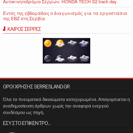
Αυτοκινητοδρόμιο Σερρών: HONDA TECH S2 track day
Εντός της εβδομάδας ο διαγωνισμός για τα εργοστάσια
της ΕΒΖ στη Σερβία
ΚΑΙΡΟΣ ΣΕΡΡΕΣ
ΟΡΟΙ ΧΡΗΣΗΣ SERRESLAND.GR
Όλα τα πνευματικά δικαιώματα κατοχυρωμένα. Απαγορέυεται η
αναδημοσίευση άρθρων χωρίς την αναφορά ενεργού
συνδέσμου ως πηγή.
ΕΣΥ ΣΤΟ ΕΠΙΚΕΝΤΡΟ...