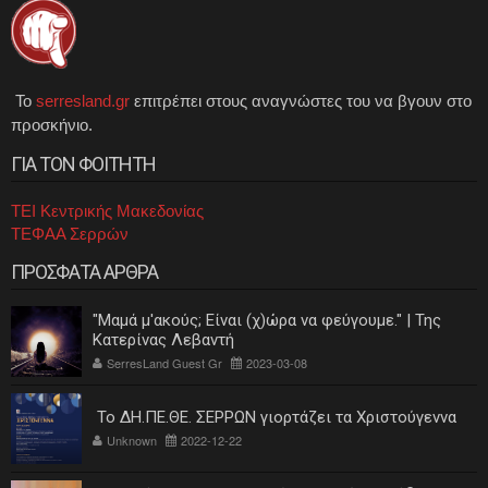
Το
serresland.gr
επιτρέπει στους αναγνώστες του να βγουν στο
προσκήνιο.
ΓΙΑ ΤΟΝ ΦΟΙΤΗΤΗ
ΤΕΙ Κεντρικής Μακεδονίας
ΤΕΦΑΑ Σερρών
ΠΡΟΣΦΑΤΑ ΑΡΘΡΑ
"Μαμά μ'ακούς; Είναι (χ)ώρα να φεύγουμε." | Της
Κατερίνας Λεβαντή
SerresLand Guest Gr
2023-03-08
Το ΔΗ.ΠΕ.ΘΕ. ΣΕΡΡΩΝ γιορτάζει τα Χριστούγεννα
Unknown
2022-12-22