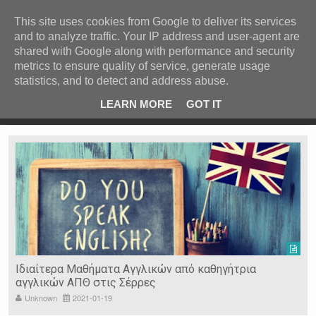
ΚΕΝΤΡΙΚΗ
ΑΝΑ ΚΑΤΗΓΟΡΙΑ
This site uses cookies from Google to deliver its services
and to analyze traffic. Your IP address and user-agent are
ΕΙΔΗΣΕΙΣ
shared with Google along with performance and security
ΑΝΑ ΠΕΡΙΟΧΗ
metrics to ensure quality of service, generate usage
statistics, and to detect and address abuse.
ΠΡΟΣΦΑΤΑ ΝΕΑ
Recent Post
 είδη
Ιερόσυλοι έκλεψαν τάματα από Ιερό Ναό στις Σέρρες
LEARN MORE
GOT IT
"
Ν. ΣΕΡΡΩΝ
Η ΓΗ ΜΑΣ
ΤΥΧΑΙΕΣ
ΑΝΑΡΤΗΣΕΙΣ/ΑΡΘΡΑ
Serres Racing Circuit
Panserraikos FC
Ikaroi B.C.
Ιδιαίτερα Μαθήματα Αγγλικών από καθηγήτρια
αγγλικών ΑΠΘ στις Σέρρες
Unknown
2021-01-19