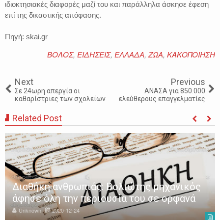
ιδιοκτησιακές διαφορές μαζί του και παράλληλα άσκησε έφεση
επί της δικαστικής απόφασης.
Πηγή: skai.gr
ΒΟΛΟΣ
,
ΕΙΔΗΣΕΙΣ
,
ΕΛΛΑΔΑ
,
ΖΩΑ
,
ΚΑΚΟΠΟΙΗΣΗ
Next
Previous
Σε 24ωρη απεργία οι
ΑΝΑΣΑ για 850.000
καθαρίστριες των σχολείων
ελεύθερους επαγγελματίες
Related Post
Διαθήκη ανθρωπιάς: Βολιώτης μηχανικός
άφησε όλη την περιουσία του σε ορφανά
Unknown
2020-12-24