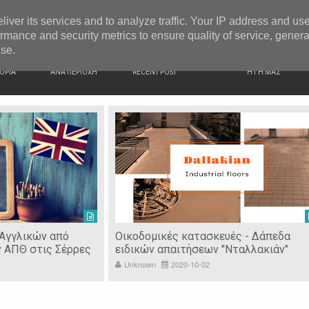
G NEWS
Ιερόσυλοι έκλεψαν τάματα από Ιερό Ναό στις Σέρρες
liver its services and to analyze traffic. Your IP address and us
rmance and security metrics to ensure quality of service, gener
use.
ΙΚΗ
ΕΙΔΗΣΕΙΣ
ΠΡΟΣΦΑΤΑ ΝΕΑ
Ν. ΣΕΡΡΩΝ
ΟΡΙΑ
ΑΝΑ ΠΕΡΙΟΧΗ
RECENT POST
Η ΓΗ ΜΑΣ
 Αγγλικών από
Οικοδομικές κατασκευές - Δάπεδα
ν ΑΠΘ στις Σέρρες
ειδικών απαιτήσεων "Νταλλακιάν"
Unknown
2020-10-02