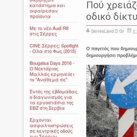
ΕΙΔΗΣΕΙΣ
ΗΜΑΘΙΑ
ΚΙΛ
Πού χρειάζ
κατάστημα και
ΣΕΡΡΕΣ
ΧΑΛΚΙΔΙΚΗ
αφαίρεσαν
οδικό δίκτ
προϊόντα
Με το νέο Audi R8
SerresLand D Gr
1:
στις Σέρρες
CINE Σέρρες: Spotlight
Ο παγετός που δημιουρ
- Ολα στο Φως (2015)
δημιουργήσει προβλήμ
Bougatsa Days 2016 -
Ο Νεκτάριος
Μαλλάς ερμηνεύει
το "Ανάθεμά σε"
Εντός της εβδομάδας
ο διαγωνισμός για
τα εργοστάσια της
ΕΒΖ στη Σερβία
Έρχονται
ασφαλτοστρώσεις
σε κεντρικές οδούς
των Σερρών