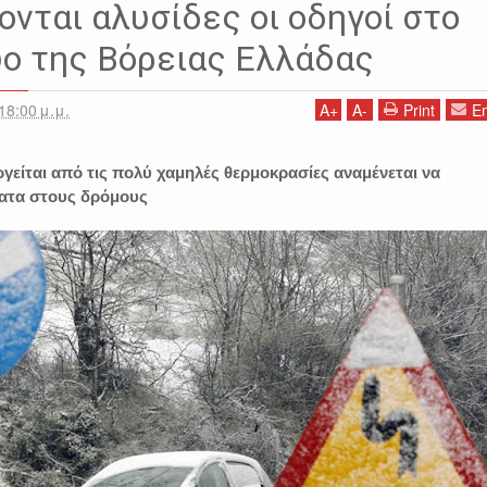
ΚΙΣ
ΜΑΚΕΔΟΝΙΑ
ΠΕΡΙΦΕΡΕΙΑ ΚΕΝΤΡΙΚΗΣ ΜΑΚΕΔΟΝΙΑΣ
ΠΙΕΡΙΑ
ονται αλυσίδες οι οδηγοί στο
υο της Βόρειας Ελλάδας
18:00 μ.μ.
A
+
A
-
Print
Em
γείται από τις πολύ χαμηλές θερμοκρασίες αναμένεται να
ατα στους δρόμους