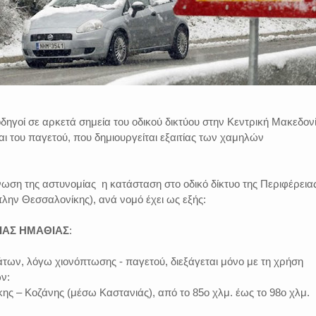
 οδηγοί σε αρκετά σημεία του οδικού δικτύου στην Κεντρική Μακεδον
ι του παγετού, που δημιουργείται εξαιτίας των χαμηλών
ωση της αστυνομίας η κατάσταση στο οδικό δίκτυο της Περιφέρεια
λην Θεσσαλονίκης), ανά νομό έχει ως εξής:
ΙΑΣ ΗΜΑΘΙΑΣ
:
των, λόγω χιονόπτωσης - παγετού, διεξάγεται μόνο με τη χρήση
ν:
ης – Κοζάνης (μέσω Καστανιάς), από το 85ο χλμ. έως το 98ο χλμ.