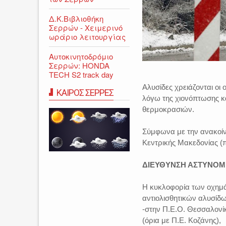
Δ.Κ.Βιβλιοθήκη
Σερρών - Χειμερινό
ωράριο λειτουργίας
Αυτοκινητοδρόμιο
Σερρών: HONDA
TECH S2 track day
Αλυσίδες χρειάζονται οι
ΚΑΙΡΟΣ ΣΕΡΡΕΣ
λόγω της χιονόπτωσης κα
θερμοκρασιών.
Σύμφωνα με την ανακοίν
Κεντρικής Μακεδονίας (π
ΔΙΕΥΘΥΝΣΗ ΑΣΤΥΝΟΜ
Η κυκλοφορία των οχημά
αντιολισθητικών αλυσίδω
-στην Π.Ε.Ο. Θεσσαλονίκ
(όρια με Π.Ε. Κοζάνης),