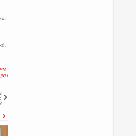
κά.
κά.
ΡΙΑ
,
ΙΚΗ
s
ς
ν