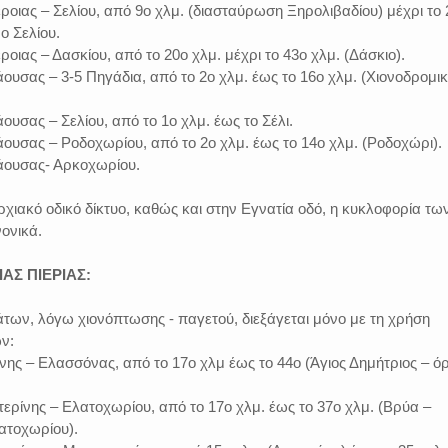
οιας – Σελίου, από 9ο χλμ. (διασταύρωση Ξηρολιβαδίου) μέχρι το 
ο Σελίου.
οιας – Δασκίου, από το 20ο χλμ. μέχρι το 43ο χλμ. (Δάσκιο).
υσας – 3-5 Πηγάδια, από το 2ο χλμ. έως το 16ο χλμ. (Χιονοδρομι
υσας – Σελίου, από το 1ο χλμ. έως το Σέλι.
ουσας – Ροδοχωρίου, από το 2ο χλμ. έως το 14ο χλμ. (Ροδοχώρι).
άουσας- Αρκοχωρίου.
αρχιακό οδικό δίκτυο, καθώς και στην Εγνατία οδό, η κυκλοφορία τω
ονικά.
ΑΣ ΠΙΕΡΙΑΣ:
των, λόγω χιονόπτωσης - παγετού, διεξάγεται μόνο με τη χρήση
ν:
νης – Ελασσόνας, από το 17ο χλμ έως το 44ο (Άγιος Δημήτριος – όρ
ρίνης – Ελατοχωρίου, από το 17ο χλμ. έως το 37ο χλμ. (Βρύα –
ατοχωρίου).