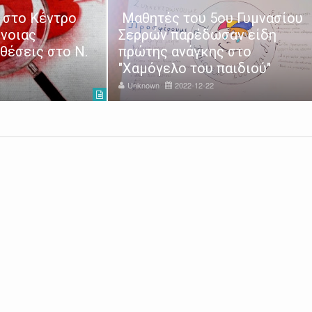
 στο Κέντρο
Μαθητές του 5ου Γυμνασίου
νοιας
Σερρών παρέδωσαν είδη
θέσεις στο Ν.
πρώτης ανάγκης στο
"Χαμόγελο του παιδιού"
Unknown
2022-12-22