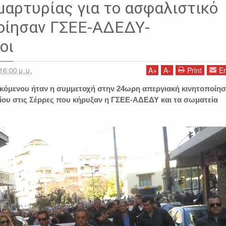
μαρτυρίας για το ασφαλιστικό
οίησαν ΓΣΕΕ-ΑΔΕΔΥ-
οι
16:00 μ.μ.
A
+
A
-
Print
Em
κόμενου ήταν η συμμετοχή στην 24ωρη απεργιακή κινητοποίη
ίου στις Σέρρες που κήρυξαν η ΓΣΕΕ-ΑΔΕΔΥ και τα σωματεία