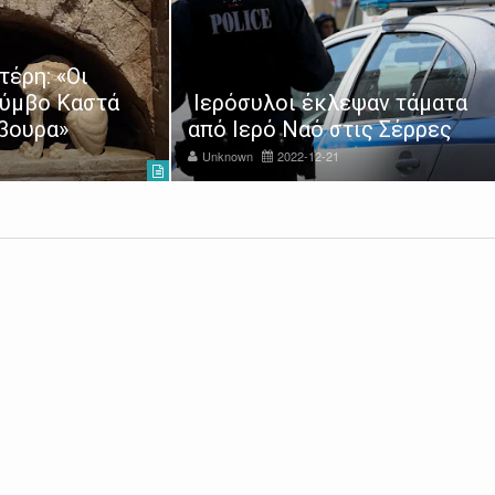
Μαθητές του 5ου Γυμνασίου
Σερρών παρέδωσαν είδη
ψαν τάματα
πρώτης ανάγκης στο
ις Σέρρες
"Χαμόγελο του παιδιού"
Unknown
2022-12-22