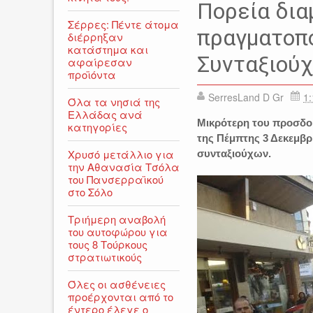
Πορεία δια
Σέρρες: Πέντε άτομα
πραγματοπ
διέρρηξαν
κατάστημα και
Συνταξιούχ
αφαίρεσαν
προϊόντα
SerresLand D Gr
1:
Όλα τα νησιά της
Ελλάδας ανά
Μικρότερη του προσδο
κατηγορίες
της Πέμπτης 3 Δεκεμβρ
Χρυσό μετάλλιο για
συνταξιούχων.
την Αθανασία Τσόλα
του Πανσερραϊκού
στο Σόλο
Τριήμερη αναβολή
του αυτοφώρου για
τους 8 Τούρκους
στρατιωτικούς
Όλες οι ασθένειες
προέρχονται από το
έντερο έλεγε ο