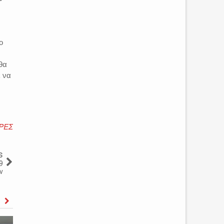
ο
θα
ε να
ΡΕΣ
s
9
ν