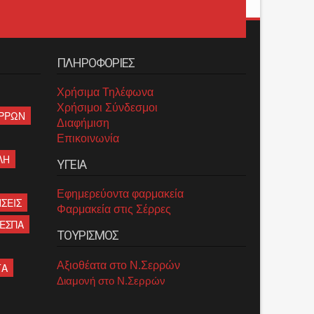
ΠΛΗΡΟΦΟΡΙΕΣ
Χρήσιμα Τηλέφωνα
Χρήσιμοι Σύνδεσμοι
ΡΡΩΝ
Διαφήμιση
Επικοινωνία
ΛΗ
ΥΓΕΙΑ
Εφημερεύοντα φαρμακεία
ΣΕΙΣ
Φαρμακεία στις Σέρρες
ΕΣΠΑ
ΤΟΥΡΙΣΜΟΣ
Αξιοθέατα στο Ν.Σερρών
ΤΑ
Διαμονή στο Ν.Σερρών