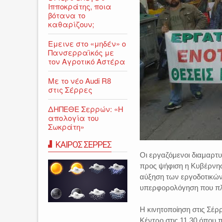
Ιπποκράτης, ποια
βότανα το
καθαρίζουν;
Εμεινε στο «μηδέν» o
Πανσερραϊκός με
τον Αγροτικό Αστέρα
Με το νέο Audi R8
στις Σέρρες
ΔΗΠΕΘΕ Σερρών: «Η
απολογία του
Σωκράτη»
ΚΑΙΡΟΣ ΣΕΡΡΕΣ
Οι εργαζόμενοι διαμαρτυ
προς ψήφιση η Κυβέρνηση
αύξηση των εργοδοτικών
υπερφορολόγηση που πλή
Η κινητοποίηση στις Σέρ
Κέντρο στις 11.30 όπου