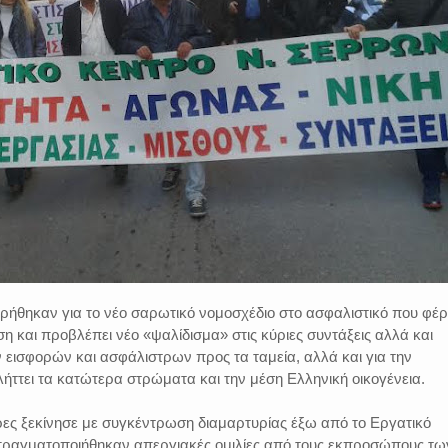
ρήθηκαν για το νέο σαρωτικό νομοσχέδιο στο ασφαλιστικό που φέρ
 και προβλέπει νέο «ψαλίδισμα» στις κύριες συντάξεις αλλά και
 εισφορών και ασφάλιστρων προς τα ταμεία, αλλά και για την
ττει τα κατώτερα στρώματα και την μέση Ελληνική οικογένεια.
ρες ξεκίνησε με συγκέντρωση διαμαρτυρίας έξω από το Εργατικό
 πραγματοποιήθηκαν απεργιακές ομιλίες από τους εκπροσώπους τω