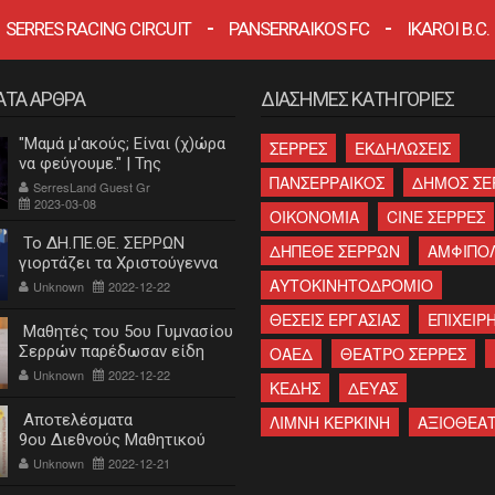
SERRES RACING CIRCUIT
PANSERRAIKOS FC
IKAROI B.C.
ΑΤΑ ΑΡΘΡΑ
ΔΙΑΣΗΜΕΣ ΚΑΤΗΓΟΡΙΕΣ
"Μαμά μ'ακούς; Είναι (χ)ώρα
ΣΕΡΡΕΣ
ΕΚΔΗΛΩΣΕΙΣ
να φεύγουμε." | Της
ΠΑΝΣΕΡΡΑΙΚΟΣ
ΔΗΜΟΣ ΣΕ
Κατερίνας Λεβαντή
SerresLand Guest Gr
2023-03-08
ΟΙΚΟΝΟΜΙΑ
CINE ΣΕΡΡΕΣ
Το ΔΗ.ΠΕ.ΘΕ. ΣΕΡΡΩΝ
ΔΗΠΕΘΕ ΣΕΡΡΩΝ
ΑΜΦΙΠΟ
γιορτάζει τα Χριστούγεννα
ΑΥΤΟΚΙΝΗΤΟΔΡΟΜΙΟ
Unknown
2022-12-22
ΘΕΣΕΙΣ ΕΡΓΑΣΙΑΣ
ΕΠΙΧΕΙΡΗ
Μαθητές του 5ου Γυμνασίου
Σερρών παρέδωσαν είδη
ΟΑΕΔ
ΘΕΑΤΡΟ ΣΕΡΡΕΣ
πρώτης ανάγκης στο
Unknown
2022-12-22
ΚΕΔΗΣ
ΔΕΥΑΣ
"Χαμόγελο του παιδιού"
Αποτελέσματα
ΛΙΜΝΗ ΚΕΡΚΙΝΗ
ΑΞΙΟΘΕΑ
9ου Διεθνούς Μαθητικού
Διαγωνισμού «Η Εκπαίδευση
Unknown
2022-12-21
και ο ξεριζωμός του