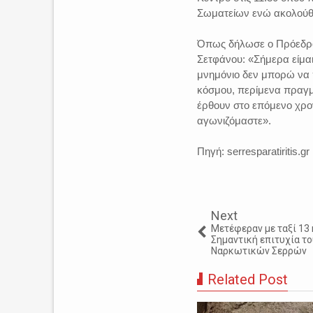
Σωματείων ενώ ακολούθη
Όπως δήλωσε ο Πρόεδρο
Σετφάνου: «Σήμερα είμαι
μνημόνιο δεν μπορώ να π
κόσμου, περίμενα πραγμ
έρθουν στο επόμενο χρον
αγωνιζόμαστε».
Πηγή: serresparatiritis.gr
Next
Μετέφεραν με ταξί 13 
Σημαντική επιτυχία τ
Ναρκωτικών Σερρών
Related Post