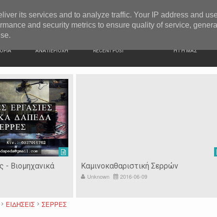
G NEWS
Σέρρες: 44χρονος παρίστανε τον γιατρό και εξαπάτησ
liver its services and to analyze traffic. Your IP address and us
rmance and security metrics to ensure quality of service, gener
use.
ΙΚΗ
ΕΙΔΗΣΕΙΣ
ΠΡΟΣΦΑΤΑ ΝΕΑ
Ν. ΣΕΡΡΩΝ
ΟΡΙΑ
ΑΝΑ ΠΕΡΙΟΧΗ
RECENT POST
Η ΓΗ ΜΑΣ
ς - Βιομηχανικά
Καμινοκαθαριστική Σερρών
Unknown
2016-06-09
ΕΙΔΗΣΕΙΣ
ΣΕΡΡΕΣ