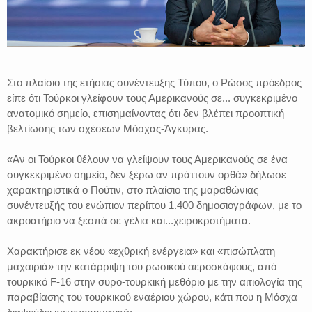
Στο πλαίσιο της ετήσιας συνέντευξης Τύπου, ο Ρώσος πρόεδρος
είπε ότι Τούρκοι γλείφουν τους Αμερικανούς σε... συγκεκριμένο
ανατομικό σημείο, επισημαίνοντας ότι δεν βλέπει προοπτική
βελτίωσης των σχέσεων Μόσχας-Άγκυρας.
«Αν οι Τούρκοι θέλουν να γλείψουν τους Αμερικανούς σε ένα
συγκεκριμένο σημείο, δεν ξέρω αν πράττουν ορθά» δήλωσε
χαρακτηριστικά ο Πούτιν, στο πλαίσιο της μαραθώνιας
συνέντευξής του ενώπιον περίπου 1.400 δημοσιογράφων, με το
ακροατήριο να ξεσπά σε γέλια και...χειροκροτήματα.
Χαρακτήρισε εκ νέου «εχθρική ενέργεια» και «πισώπλατη
μαχαιριά» την κατάρριψη του ρωσικού αεροσκάφους, από
τουρκικό F-16 στην συρο-τουρκική μεθόριο με την αιτιολογία της
παραβίασης του τουρκικού εναέριου χώρου, κάτι που η Μόσχα