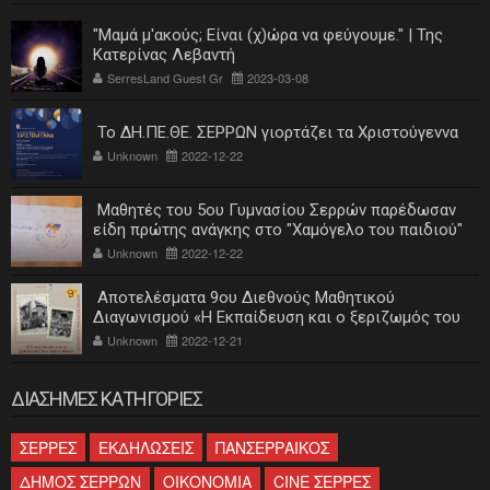
"Μαμά μ'ακούς; Είναι (χ)ώρα να φεύγουμε." | Της
Κατερίνας Λεβαντή
SerresLand Guest Gr
2023-03-08
Το ΔΗ.ΠΕ.ΘΕ. ΣΕΡΡΩΝ γιορτάζει τα Χριστούγεννα
Unknown
2022-12-22
Μαθητές του 5ου Γυμνασίου Σερρών παρέδωσαν
είδη πρώτης ανάγκης στο "Χαμόγελο του παιδιού"
Unknown
2022-12-22
Αποτελέσματα 9ου Διεθνούς Μαθητικού
Διαγωνισμού «Η Εκπαίδευση και ο ξεριζωμός του
ελληνισμού»
Unknown
2022-12-21
ΔΙΑΣΗΜΕΣ ΚΑΤΗΓΟΡΙΕΣ
ΣΕΡΡΕΣ
ΕΚΔΗΛΩΣΕΙΣ
ΠΑΝΣΕΡΡΑΙΚΟΣ
ΔΗΜΟΣ ΣΕΡΡΩΝ
ΟΙΚΟΝΟΜΙΑ
CINE ΣΕΡΡΕΣ