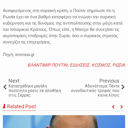
Αναφερόμενος στη συριακή κρίση, ο Πούτιν σημείωσε ότι η
Ρωσία έχει σε ένα βαθμό καταφέρει να ενώσει την συριακή
κυβέρνηση και τις δυνάμεις της αντιπολίτευσης στην μάχη κατά
του Ισλαμικού Κράτους. Όπως είπε, η Μόσχα θα συνεχίσει τις
αεροπορικές επιδρομές στην Συρία, όσο ο συριακός στρατός
συνεχίζει τις επιχειρήσεις.
Πηγή: imerisia.gr
ΒΛΑΝΤΙΜΙΡ ΠΟΥΤΙΝ
,
ΕΙΔΗΣΕΙΣ
,
ΚΟΣΜΟΣ
,
ΡΩΣΙΑ
Next
Previous
Κατασχέθηκε μεγάλη
Αδυνάτισμα: Πέντε
ποσότητα χασίς σε αποθήκη
συνοδευτικές τροφές που
στις Σέρρες
καίνε λίπος
Related Post