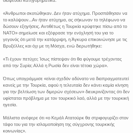
διαψεύδει κατηγορηματικά:
«Άνθρωποι σκοτώθηκαν. Δεν ήταν ατύχημα. Προσπάθησαν να
το καλύψουν...Αν ήταν ατύχημα, ας σήκωναν το τηλέφωνο να
δώσουν εξηγήσεις. Αντιθέτως η Τουρκία κρύφτηκε πίσω από το
ΝΑΤΟ» σημείωσε και εξέφρασε την ενόχλησή του για το
γεγονός ότι μετά την κατάρριψη, η Άγκυρα επικοινώνησε με τις
Βρυξέλλες και όχι με τη Μόσχα, ενώ διερωτήθηκε:
«Τι έχουν πετύχει; Ίσως πίστεψαν ότι θα φύγουμε τρέχοντας
από την Συρία; Αλλά η Ρωσία δεν είναι τέτοια χώρα».
Όπως υπογράμμισε «είναι σχεδόν αδύνατο να διαπραγματευτεί
κανείς με την Τουρκία, αφού η τελευταία δεν κάνει καμία κίνηση
για την βελτίωση των διμερών σχέσεων» διευκρινίζοντας ότι δεν
υφίσταται πρόβλημα με τον τουρκικό λαό, αλλά με την τουρκική
ηγεσία.
Μάλιστα ανέφερε ότι «ο Κεμάλ Ατατούρκ θα στριφογυρίζει στον
τάφο του για την ισλαμοποίηση της σύγχρονης τουρκικής
κοινωνίας».