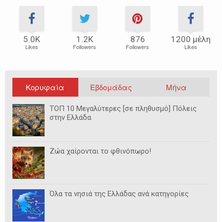
5.0Κ
1.2Κ
876
1200 μέλη
Likes
Followers
Followers
Likes
Κορυφαία
Εβδομάδας
Μήνα
ΤΟΠ 10 Μεγαλύτερες [σε πληθυσμό] Πόλεις
στην Ελλάδα
Ζώα χαίρονται το φθινόπωρο!
Όλα τα νησιά της Ελλάδας ανά κατηγορίες