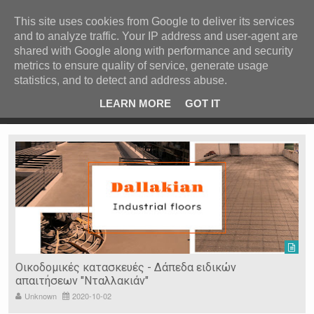
ΚΕΝΤΡΙΚΗ
ΑΝΑ ΚΑΤΗΓΟΡΙΑ
This site uses cookies from Google to deliver its services
and to analyze traffic. Your IP address and user-agent are
ΕΙΔΗΣΕΙΣ
shared with Google along with performance and security
ΑΝΑ ΠΕΡΙΟΧΗ
metrics to ensure quality of service, generate usage
statistics, and to detect and address abuse.
ΠΡΟΣΦΑΤΑ ΝΕΑ
Recent Post
ρρες
Κατερίνα Περιστέρη: «Οι εργασίες στον Τύμβο Καστά
LEARN MORE
GOT IT
πάνε σαν τον κάβουρα»
Ν. ΣΕΡΡΩΝ
Η ΓΗ ΜΑΣ
ΤΥΧΑΙΕΣ
ΑΝΑΡΤΗΣΕΙΣ/ΑΡΘΡΑ
Serres Racing Circuit
Panserraikos FC
Ikaroi B.C.
Οικοδομικές κατασκευές - Δάπεδα ειδικών
απαιτήσεων "Νταλλακιάν"
Unknown
2020-10-02