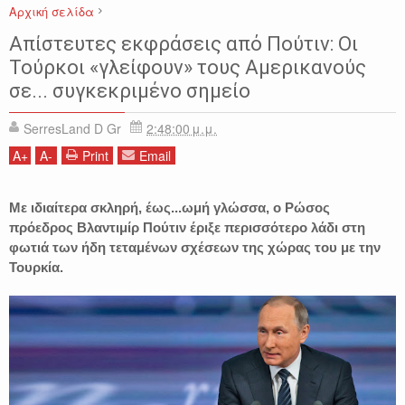
Αρχική σελίδα
ΒΛΑΝΤΙΜΙΡ ΠΟΥΤΙΝ
ΕΙΔΗΣΕΙΣ
ΚΟΣΜΟΣ
ΡΩΣΙΑ
Απίστευτες εκφράσεις από Πούτιν: Οι
Τούρκοι «γλείφουν» τους Αμερικανούς
σε... συγκεκριμένο σημείο
SerresLand D Gr
2:48:00 μ.μ.
A
+
A
-
Print
Email
Με ιδιαίτερα σκληρή, έως...ωμή γλώσσα, ο Ρώσος
πρόεδρος Βλαντιμίρ Πούτιν έριξε περισσότερο λάδι στη
φωτιά των ήδη τεταμένων σχέσεων της χώρας του με την
Τουρκία.