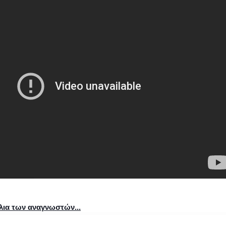
όλια των αναγνωστών...