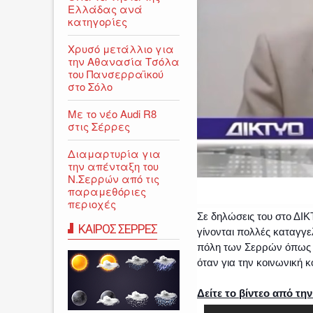
Ελλάδας ανά
κατηγορίες
Χρυσό μετάλλιο για
την Αθανασία Τσόλα
του Πανσερραϊκού
στο Σόλο
Με το νέο Audi R8
στις Σέρρες
Διαμαρτυρία για
την απένταξη του
Ν.Σερρών από τις
παραμεθόριες
περιοχές
Σε δηλώσεις του στο ΔΙΚ
ΚΑΙΡΟΣ ΣΕΡΡΕΣ
γίνονται πολλές καταγγε
πόλη των Σερρών όπως ε
όταν για την κοινωνική κ
Δείτε το βίντεο από τη