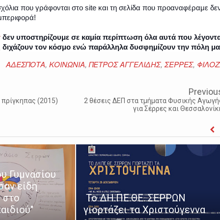
χόλια που γράφονται στο site και τη σελίδα που προαναφέραμε δε
υμπεριφορά!
r
δεν υποστηρίζουμε σε καμία περίπτωση όλα αυτά που λέγοντα
ς διχάζουν τον κόσμο ενώ παράλληλα δυσφημίζουν την πόλη μα
ΑΔΕΣΠΟΤΑ
,
ΚΟΙΝΩΝΙΑ
,
ΠΕΤΡΟΣ ΑΓΓΕΛΙΔΗΣ
,
ΣΕΡΡΕΣ
,
ΦΙΛΟΖ
Previou
 πρίγκηπας (2015)
2 θέσεις ΔΕΠ στα τμήματα Φυσικής Αγωγή
για Σέρρες και Θεσσαλονίκ
υ Γυμνασίου
σαν είδη
 στο
Το ΔΗ.ΠΕ.ΘΕ. ΣΕΡΡΩΝ
αιδιού"
γιορτάζει τα Χριστούγεννα