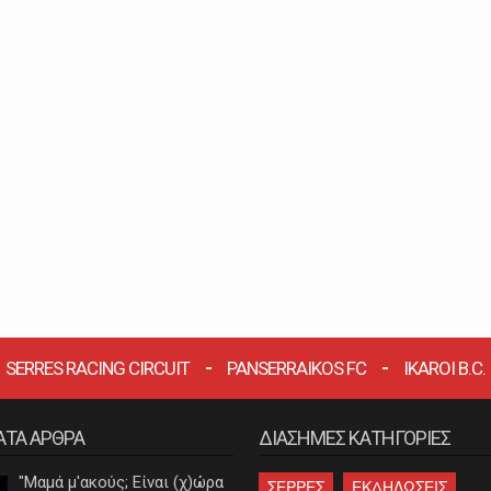
SERRES RACING CIRCUIT
PANSERRAIKOS FC
IKAROI B.C.
ΑΤΑ ΑΡΘΡΑ
ΔΙΑΣΗΜΕΣ ΚΑΤΗΓΟΡΙΕΣ
"Μαμά μ'ακούς; Είναι (χ)ώρα
ΣΕΡΡΕΣ
ΕΚΔΗΛΩΣΕΙΣ