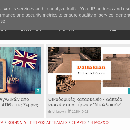
G NEWS
Ιερόσυλοι έκλεψαν τάματα από Ιερό Ναό στις Σέρρες
liver its services and to analyze traffic. Your IP address and us
rmance and security metrics to ensure quality of service, gener
use.
ΙΚΗ
ΕΙΔΗΣΕΙΣ
ΠΡΟΣΦΑΤΑ ΝΕΑ
Ν. ΣΕΡΡΩΝ
ΟΡΙΑ
ΑΝΑ ΠΕΡΙΟΧΗ
RECENT POST
Η ΓΗ ΜΑΣ
 Αγγλικών από
Οικοδομικές κατασκευές - Δάπεδα
ν ΑΠΘ στις Σέρρες
ειδικών απαιτήσεων "Νταλλακιάν"
Unknown
2020-10-02
ΤΑ
ΚΟΙΝΩΝΙΑ
ΠΕΤΡΟΣ ΑΓΓΕΛΙΔΗΣ
ΣΕΡΡΕΣ
ΦΙΛΟΖΩΟΙ