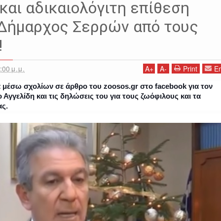
και αδικαιολόγιτη επίθεση
 Δήμαρχος Σερρών από τους
!
:00 μ.μ.
A
+
A
-
Print
Em
 μέσω σχολίων σε άρθρο του zoosos.gr στο facebook για τον
γγελίδη και τις δηλώσεις του για τους ζωόφιλους και τα
ας.