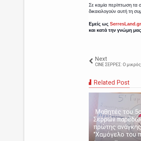
Σε καμία περίπτωση τα σ
δικαιολογούν αυτή τη σ
Εμείς ως
SerresLand.g
και κατά την γνώμη μα
Next
CINE ΣΕΡΡΕΣ: Ο μικρός
Related Post
Μαθητές του 5ο
λος με τον δήμαρχο Σερρών
Σερρών παρέδω
ι την ευθαινασία των
πρώτης ανάγκης
έσποτων
"Χαμόγελο του π