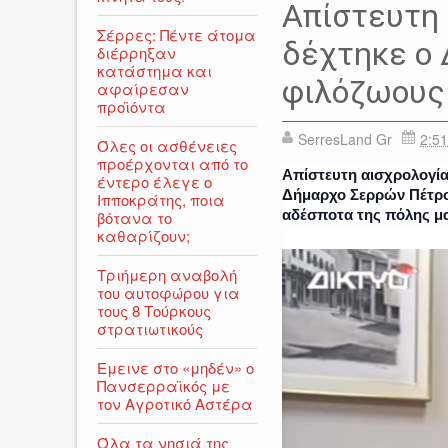
Απίστευτη 
Σέρρες: Πέντε άτομα
δέχτηκε ο
διέρρηξαν
κατάστημα και
φιλόζωους
αφαίρεσαν
προϊόντα
SerresLand Gr
2:51
Όλες οι ασθένειες
προέρχονται από το
Απίστευτη αισχρολογία
έντερο έλεγε ο
Δήμαρχο Σερρών Πέτρο Α
Ιπποκράτης, ποια
αδέσποτα της πόλης μ
βότανα το
καθαρίζουν;
Τριήμερη αναβολή
του αυτοφώρου για
τους 8 Τούρκους
στρατιωτικούς
Εμεινε στο «μηδέν» o
Πανσερραϊκός με
τον Αγροτικό Αστέρα
Όλα τα νησιά της