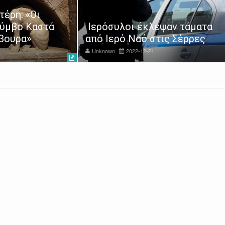
έρη: «Οι
Τύμβο Καστά
Ιερόσυλοι έκλεψαν τάματα
άβουρα»
από Ιερό Ναό στις Σέρρες
Unknown
2022-12-21