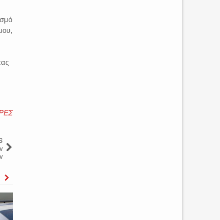
ισμό
μου,
τας
ΡΕΣ
s
ν
ν