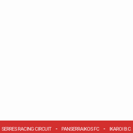
SERRES RACING CIRCUIT
PANSERRAIKOS FC
IKAROI B.C.