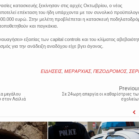
ασίες κατασκευής ξεκίνησαν στις αρχές Οκτωβρίου, ο νέος
αποτελεί επέκταση του ήδη υπάρχοντα με τον συνολικό προϋπολογ
 300.000 ευρώ. Στην μελέτη προβλέπεται η κατασκευή ποδηλατοδρό
τοποθετηθούν και παγκάκια.
ναυαγήσει» εξαιτίας των capital controls και του κλίματος αβεβαιότη
μός για την ανάδειξη αναδόχου είχε βγει άγονος.
ΕΙΔΗΣΕΙΣ
,
ΜΕΡΑΡΧΙΑΣ
,
ΠΕΖΟΔΡΟΜΟΣ
,
ΣΕΡ
Previou
ία μεγάλου
Σε 24ωρη απεργία οι καθαρίστριες τω
 στον Λαϊλιά
σχολείω