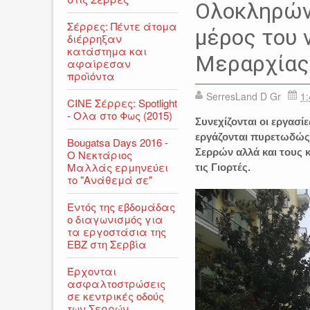
Ολοκληρώνε
Σέρρες: Πέντε άτομα
μέρος του 
διέρρηξαν
κατάστημα και
Μεραρχίας
αφαίρεσαν
προϊόντα
SerresLand D Gr
1:
CINE Σέρρες: Spotlight
- Ολα στο Φως (2015)
Συνεχίζονται οι εργασί
εργάζονται πυρετωδώς 
Bougatsa Days 2016 -
Σερρών αλλά και τους κ
Ο Νεκτάριος
Μαλλάς ερμηνεύει
τις Γιορτές.
το "Ανάθεμά σε"
Εντός της εβδομάδας
ο διαγωνισμός για
τα εργοστάσια της
ΕΒΖ στη Σερβία
Έρχονται
ασφαλτοστρώσεις
σε κεντρικές οδούς
των Σερρών