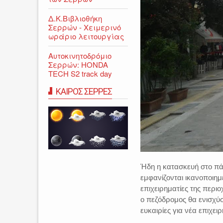
Δ.Κ.Βιβλιοθήκη
Σερρών - Χειμερινό
ωράριο λειτουργίας
Αυτοκινητοδρόμιο
Σερρών: HONDA
TECH S2 track day
ΚΑΙΡΟΣ ΣΕΡΡΕΣ
Ήδη η κατασκευή στο πά
εμφανίζονται ικανοποιημ
επιχειρηματίες της περι
ο πεζόδρομος θα ενισχύ
ευκαιρίες για νέα επιχε