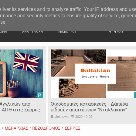
G NEWS
Ιερόσυλοι έκλεψαν τάματα από Ιερό Ναό στις Σέρρες
liver its services and to analyze traffic. Your IP address and us
rmance and security metrics to ensure quality of service, gener
use.
ΙΚΗ
ΕΙΔΗΣΕΙΣ
ΠΡΟΣΦΑΤΑ ΝΕΑ
Ν. ΣΕΡΡΩΝ
ΟΡΙΑ
ΑΝΑ ΠΕΡΙΟΧΗ
RECENT POST
Η ΓΗ ΜΑΣ
 Αγγλικών από
Οικοδομικές κατασκευές - Δάπεδα
ν ΑΠΘ στις Σέρρες
ειδικών απαιτήσεων "Νταλλακιάν"
Unknown
2020-10-02
Σ
ΜΕΡΑΡΧΙΑΣ
ΠΕΖΟΔΡΟΜΟΣ
ΣΕΡΡΕΣ