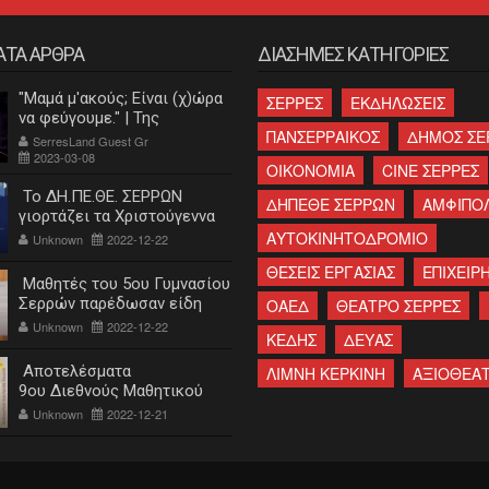
ΑΤΑ ΑΡΘΡΑ
ΔΙΑΣΗΜΕΣ ΚΑΤΗΓΟΡΙΕΣ
"Μαμά μ'ακούς; Είναι (χ)ώρα
ΣΕΡΡΕΣ
ΕΚΔΗΛΩΣΕΙΣ
να φεύγουμε." | Της
ΠΑΝΣΕΡΡΑΙΚΟΣ
ΔΗΜΟΣ ΣΕ
Κατερίνας Λεβαντή
SerresLand Guest Gr
2023-03-08
ΟΙΚΟΝΟΜΙΑ
CINE ΣΕΡΡΕΣ
Το ΔΗ.ΠΕ.ΘΕ. ΣΕΡΡΩΝ
ΔΗΠΕΘΕ ΣΕΡΡΩΝ
ΑΜΦΙΠΟ
γιορτάζει τα Χριστούγεννα
ΑΥΤΟΚΙΝΗΤΟΔΡΟΜΙΟ
Unknown
2022-12-22
ΘΕΣΕΙΣ ΕΡΓΑΣΙΑΣ
ΕΠΙΧΕΙΡΗ
Μαθητές του 5ου Γυμνασίου
Σερρών παρέδωσαν είδη
ΟΑΕΔ
ΘΕΑΤΡΟ ΣΕΡΡΕΣ
πρώτης ανάγκης στο
Unknown
2022-12-22
ΚΕΔΗΣ
ΔΕΥΑΣ
"Χαμόγελο του παιδιού"
Αποτελέσματα
ΛΙΜΝΗ ΚΕΡΚΙΝΗ
ΑΞΙΟΘΕΑ
9ου Διεθνούς Μαθητικού
Διαγωνισμού «Η Εκπαίδευση
Unknown
2022-12-21
και ο ξεριζωμός του
ελληνισμού»