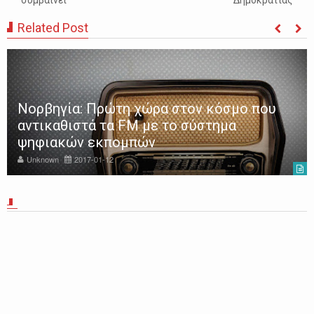
συμβαίνει
Δημοκρατίας
Related Post
Νορβηγία: Πρώτη χώρα στον κόσμο που
αντικαθιστά τα FM με το σύστημα
ψηφιακών εκπομπών
Unknown
2017-01-12