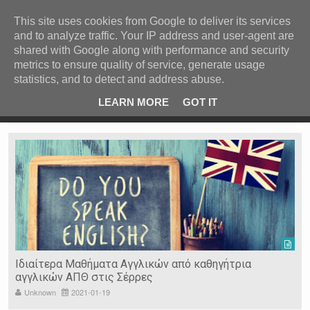
ΚΕΝΤΡΙΚΗ
ΑΝΑ ΚΑΤΗΓΟΡΙΑ
This site uses cookies from Google to deliver its services
and to analyze traffic. Your IP address and user-agent are
ΕΙΔΗΣΕΙΣ
shared with Google along with performance and security
ΑΝΑ ΠΕΡΙΟΧΗ
metrics to ensure quality of service, generate usage
statistics, and to detect and address abuse.
ΠΡΟΣΦΑΤΑ ΝΕΑ
Recent Post
 είδη
Ιερόσυλοι έκλεψαν τάματα από Ιερό Ναό στις Σέρρες
LEARN MORE
GOT IT
"
Ν. ΣΕΡΡΩΝ
Η ΓΗ ΜΑΣ
ΤΥΧΑΙΕΣ
ΑΝΑΡΤΗΣΕΙΣ/ΑΡΘΡΑ
Serres Racing Circuit
Panserraikos FC
Ikaroi B.C.
Ιδιαίτερα Μαθήματα Αγγλικών από καθηγήτρια
αγγλικών ΑΠΘ στις Σέρρες
Unknown
2021-01-19