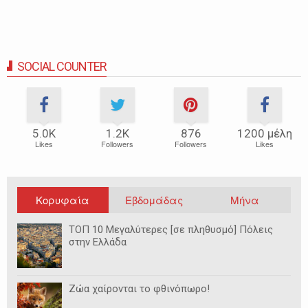
SOCIAL COUNTER
5.0Κ
1.2Κ
876
1200 μέλη
Likes
Followers
Followers
Likes
Κορυφαία
Εβδομάδας
Μήνα
ΤΟΠ 10 Μεγαλύτερες [σε πληθυσμό] Πόλεις
στην Ελλάδα
Ζώα χαίρονται το φθινόπωρο!