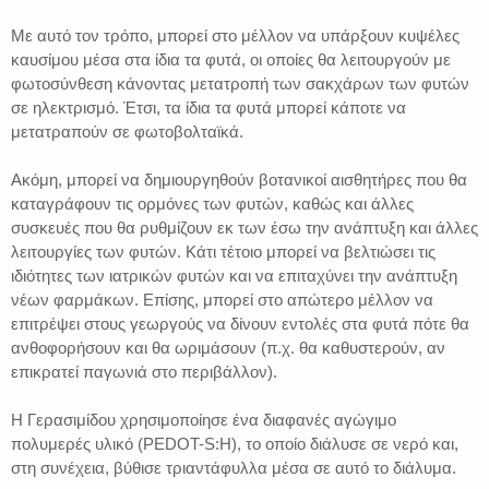
Με αυτό τον τρόπο, μπορεί στο μέλλον να υπάρξουν κυψέλες
καυσίμου μέσα στα ίδια τα φυτά, οι οποίες θα λειτουργούν με
φωτοσύνθεση κάνοντας μετατροπή των σακχάρων των φυτών
σε ηλεκτρισμό. Έτσι, τα ίδια τα φυτά μπορεί κάποτε να
μετατραπούν σε φωτοβολταϊκά.
Ακόμη, μπορεί να δημιουργηθούν βοτανικοί αισθητήρες που θα
καταγράφουν τις ορμόνες των φυτών, καθώς και άλλες
συσκευές που θα ρυθμίζουν εκ των έσω την ανάπτυξη και άλλες
λειτουργίες των φυτών. Κάτι τέτοιο μπορεί να βελτιώσει τις
ιδιότητες των ιατρικών φυτών και να επιταχύνει την ανάπτυξη
νέων φαρμάκων. Επίσης, μπορεί στο απώτερο μέλλον να
επιτρέψει στους γεωργούς να δίνουν εντολές στα φυτά πότε θα
ανθοφορήσουν και θα ωριμάσουν (π.χ. θα καθυστερούν, αν
επικρατεί παγωνιά στο περιβάλλον).
Η Γερασιμίδου χρησιμοποίησε ένα διαφανές αγώγιμο
πολυμερές υλικό (PEDOT-S:Η), το οποίο διάλυσε σε νερό και,
στη συνέχεια, βύθισε τριαντάφυλλα μέσα σε αυτό το διάλυμα.