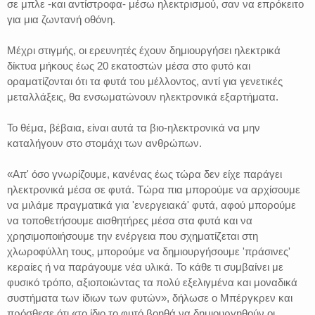
σε μπλε -και αντίστροφα- μέσω ηλεκτρισμού, σαν να επρόκειτο
για μια ζωντανή οθόνη.
Μέχρι στιγμής, οι ερευνητές έχουν δημιουργήσει ηλεκτρικά
δίκτυα μήκους έως 20 εκατοστών μέσα στο φυτό και
οραματίζονται ότι τα φυτά του μέλλοντος, αντί για γενετικές
μεταλλάξεις, θα ενσωματώνουν ηλεκτρονικά εξαρτήματα.
Το θέμα, βέβαια, είναι αυτά τα βιο-ηλεκτρονικά να μην
καταλήγουν στο στομάχι των ανθρώπων.
«Απ' όσο γνωρίζουμε, κανένας έως τώρα δεν είχε παράγει
ηλεκτρονικά μέσα σε φυτά. Τώρα πια μπορούμε να αρχίσουμε
να μιλάμε πραγματικά για 'ενεργειακά' φυτά, αφού μπορούμε
να τοποθετήσουμε αισθητήρες μέσα στα φυτά και να
χρησιμοποιήσουμε την ενέργεια που σχηματίζεται στη
χλωροφύλλη τους, μπορούμε να δημιουργήσουμε 'πράσινες'
κεραίες ή να παράγουμε νέα υλικά. Το κάθε τι συμβαίνει με
φυσικό τρόπο, αξιοποιώντας τα πολύ εξελιγμένα και μοναδικά
συστήματα των ίδιων των φυτών», δήλωσε ο Μπέργκρεν και
πρόσθεσε ότι «το ίδιο το φυτό βοηθά να δημιουργηθούν οι