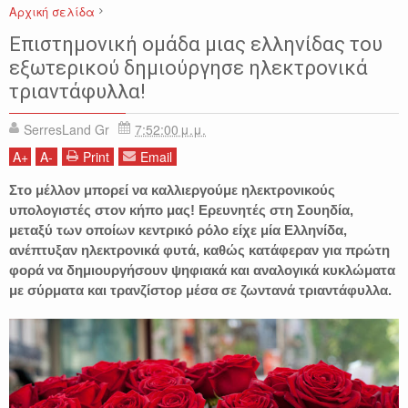
Αρχική σελίδα
ΕΠΙΣΤΗΜΗ
ΚΟΣΜΟΣ
ΤΕΧΝΟΛΟΓΙΑ
ΤΡΙΑΝΤΑΦΥΛΛΑ
Επιστημονική ομάδα μιας ελληνίδας του
εξωτερικού δημιούργησε ηλεκτρονικά
τριαντάφυλλα!
SerresLand Gr
7:52:00 μ.μ.
A
+
A
-
Print
Email
Στο μέλλον μπορεί να καλλιεργούμε ηλεκτρονικούς
υπολογιστές στον κήπο μας! Ερευνητές στη Σουηδία,
μεταξύ των οποίων κεντρικό ρόλο είχε μία Ελληνίδα,
ανέπτυξαν ηλεκτρονικά φυτά, καθώς κατάφεραν για πρώτη
φορά να δημιουργήσουν ψηφιακά και αναλογικά κυκλώματα
με σύρματα και τρανζίστορ μέσα σε ζωντανά τριαντάφυλλα.