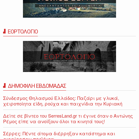
ΕΟΡΤΟΛΟΓΙΟ
ΔΗΜΟΦΙΛΗ ΕΒΔΟΜΑΔΑΣ
Σύνδεσμος Θηλασμού Ελλάδος: Παζάρι με γλυκά,
χειροποίητα είδη, ρούχα και παιχνίδια την Κυριακή
Δείτε σε βίντεο του SerresLand.gr τι έγινε όταν ο Αντώνης
Ρέμος είπε να ανοίξουν όλοι τα κινητά τους!
Σέρρες: Πέντε άτομα διέρρηξαν κατάστημα και
αφαίρεσαν προϊόντα