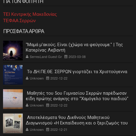
ΓΙΑ ΤΟΝ ΦΟΙΤΗΤΗ
ΤΕΙ Κεντρικής Μακεδονίας
ΤΕΦΑΑ Σερρών
ΠΡΟΣΦΑΤΑ ΑΡΘΡΑ
"Μαμά μ'ακούς; Είναι (χ)ώρα να φεύγουμε." | Της
Κατερίνας Λεβαντή
SerresLand Guest Gr
2023-03-08
Το ΔΗ.ΠΕ.ΘΕ. ΣΕΡΡΩΝ γιορτάζει τα Χριστούγεννα
Unknown
2022-12-22
Μαθητές του 5ου Γυμνασίου Σερρών παρέδωσαν
είδη πρώτης ανάγκης στο "Χαμόγελο του παιδιού"
Unknown
2022-12-22
Αποτελέσματα 9ου Διεθνούς Μαθητικού
Διαγωνισμού «Η Εκπαίδευση και ο ξεριζωμός του
ελληνισμού»
Unknown
2022-12-21