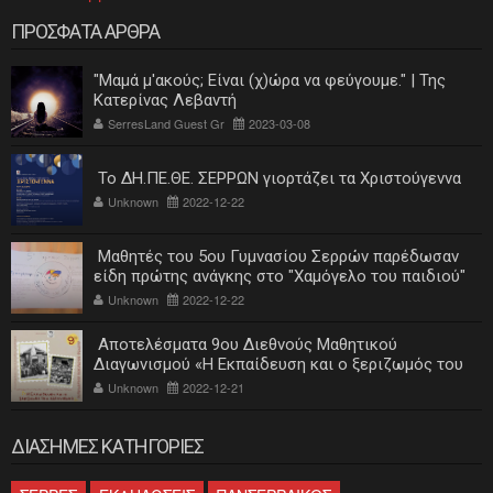
ΠΡΟΣΦΑΤΑ ΑΡΘΡΑ
"Μαμά μ'ακούς; Είναι (χ)ώρα να φεύγουμε." | Της
Κατερίνας Λεβαντή
SerresLand Guest Gr
2023-03-08
Το ΔΗ.ΠΕ.ΘΕ. ΣΕΡΡΩΝ γιορτάζει τα Χριστούγεννα
Unknown
2022-12-22
Μαθητές του 5ου Γυμνασίου Σερρών παρέδωσαν
είδη πρώτης ανάγκης στο "Χαμόγελο του παιδιού"
Unknown
2022-12-22
Αποτελέσματα 9ου Διεθνούς Μαθητικού
Διαγωνισμού «Η Εκπαίδευση και ο ξεριζωμός του
ελληνισμού»
Unknown
2022-12-21
ΔΙΑΣΗΜΕΣ ΚΑΤΗΓΟΡΙΕΣ