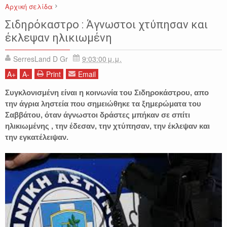
Αρχική σελίδα
ΑΣΤΥΝΟΜΙΚΑ
ΕΙΔΗΣΕΙΣ
ΣΕΡΡΕΣ
ΣΙΔΗΡΟΚΑΣΤΡΟ
Σιδηρόκαστρο : Άγνωστοι χτύπησαν και
έκλεψαν ηλικιωμένη
SerresLand D Gr
9:03:00 μ.μ.
A
+
A
-
Print
Email
Συγκλονισμένη είναι η κοινωνία του Σιδηροκάστρου, απο
την άγρια ληστεία που σημειώθηκε τα ξημερώματα του
Σαββάτου, όταν άγνωστοι δράστες μπήκαν σε σπίτι
ηλικιωμένης , την έδεσαν, την χτύπησαν, την έκλεψαν και
την εγκατέλειψαν.