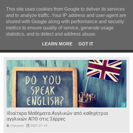
ΚΕΝΤΡΙΚΗ
ΑΝΑ ΚΑΤΗΓΟΡΙΑ
This site uses cookies from Google to deliver its services
and to analyze traffic. Your IP address and user-agent are
ΕΙΔΗΣΕΙΣ
shared with Google along with performance and security
ΑΝΑ ΠΕΡΙΟΧΗ
metrics to ensure quality of service, generate usage
statistics, and to detect and address abuse.
ΠΡΟΣΦΑΤΑ ΝΕΑ
Recent Post
 είδη
Ιερόσυλοι έκλεψαν τάματα από Ιερό Ναό στις Σέρρες
LEARN MORE
GOT IT
"
Ν. ΣΕΡΡΩΝ
Η ΓΗ ΜΑΣ
ΤΥΧΑΙΕΣ
ΑΝΑΡΤΗΣΕΙΣ/ΑΡΘΡΑ
Serres Racing Circuit
Panserraikos FC
Ikaroi B.C.
Ιδιαίτερα Μαθήματα Αγγλικών από καθηγήτρια
αγγλικών ΑΠΘ στις Σέρρες
Unknown
2021-01-19