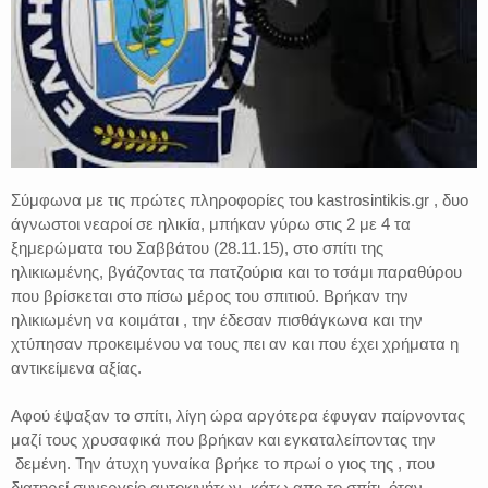
Σύμφωνα με τις πρώτες πληροφορίες του kastrosintikis.gr , δυο
άγνωστοι νεαροί σε ηλικία, μπήκαν γύρω στις 2 με 4 τα
ξημερώματα του Σαββάτου (28.11.15), στο σπίτι της
ηλικιωμένης, βγάζοντας τα πατζούρια και το τσάμι παραθύρου
που βρίσκεται στο πίσω μέρος του σπιτιού. Βρήκαν την
ηλικιωμένη να κοιμάται , την έδεσαν πισθάγκωνα και την
χτύπησαν προκειμένου να τους πει αν και που έχει χρήματα η
αντικείμενα αξίας.
Αφού έψαξαν το σπίτι, λίγη ώρα αργότερα έφυγαν παίρνοντας
μαζί τους χρυσαφικά που βρήκαν και εγκαταλείποντας την
δεμένη. Την άτυχη γυναίκα βρήκε το πρωί ο γιος της , που
διατηρεί συνεργείο αυτοκινήτων, κάτω απο το σπίτι, όταν