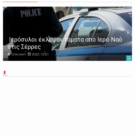
Ιερόσυλοι έκλεψαν τάματα από Ιερό Ναό
στις Σέρρες
Unknown
2022-12-21