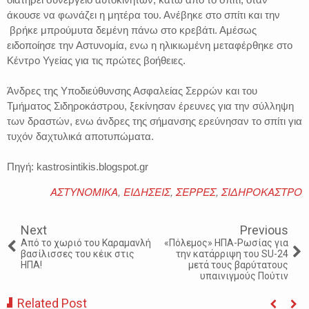
άκουσε να φωνάζει η μητέρα του. Ανέβηκε στο σπίτι και την
βρήκε μπρούμυτα δεμένη πάνω στο κρεβάτι. Αμέσως
ειδοποίησε την Αστυνομία, ενω η ηλικιωμένη μεταφέρθηκε στο
Κέντρο Υγείας για τις πρώτες βοήθειες.
Άνδρες της Υποδιεύθυνσης Ασφαλείας Σερρών και του
Τμήματος Σιδηροκάστρου, ξεκίνησαν έρευνες για την σύλληψη
των δραστών, ενω άνδρες της σήμανσης ερεύνησαν το σπίτι για
τυχόν δαχτυλικά αποτυπώματα.
Πηγή: kastrosintikis.blogspot.gr
ΑΣΤΥΝΟΜΙΚΑ
,
ΕΙΔΗΣΕΙΣ
,
ΣΕΡΡΕΣ
,
ΣΙΔΗΡΟΚΑΣΤΡΟ
Next
Previous
Από το χωριό του Καραμανλή
«Πόλεμος» ΗΠΑ-Ρωσίας για
βασίλισσες του κέικ στις
την κατάρριψη του SU-24
ΗΠΑ!
μετά τους βαρύτατους
υπαινιγμούς Πούτιν
Related Post