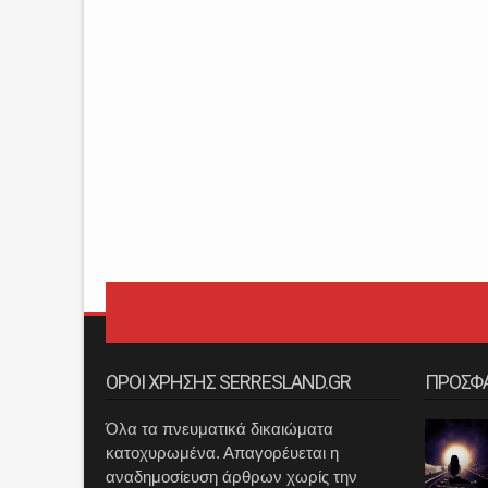
ΟΡΟΙ ΧΡΗΣΗΣ SERRESLAND.GR
ΠΡΟΣΦ
Όλα τα πνευματικά δικαιώματα
κατοχυρωμένα. Απαγορέυεται η
αναδημοσίευση άρθρων χωρίς την