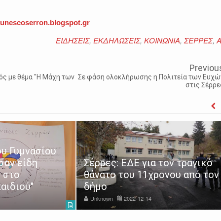
unescoserron.blogspot.gr
ΕΙΔΗΣΕΙΣ
,
ΕΚΔΗΛΩΣΕΙΣ
,
ΚΟΙΝΩΝΙΑ
,
ΣΕΡΡΕΣ
,
A
Previou
ς με θέμα "Η Μάχη των
Σε φάση ολοκλήρωσης η Πολιτεία των Ευχώ
στις Σέρρε
υ Γυμνασίου
σαν είδη
Σέρρες: ΕΔΕ για τον τραγικό
 στο
θάνατο του 11χρονου από τον
αιδιού"
δήμο
Unknown
2022-12-14