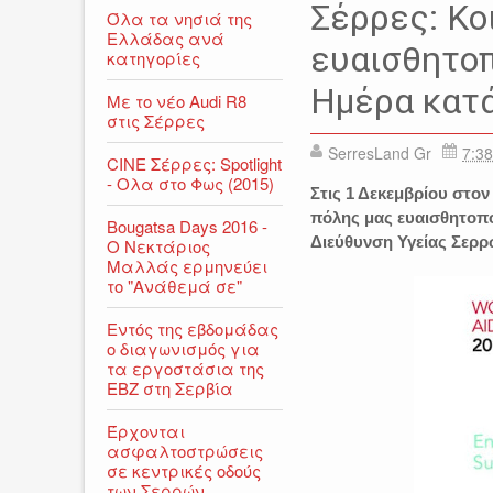
Σέρρες: Κο
Όλα τα νησιά της
Ελλάδας ανά
ευαισθητοπ
κατηγορίες
Ημέρα κατά
Με το νέο Audi R8
στις Σέρρες
SerresLand Gr
7:38
CINE Σέρρες: Spotlight
- Ολα στο Φως (2015)
Στις 1 Δεκεμβρίου στο
πόλης μας ευαισθητοπο
Bougatsa Days 2016 -
Διεύθυνση Υγείας Σερρ
Ο Νεκτάριος
Μαλλάς ερμηνεύει
το "Ανάθεμά σε"
Εντός της εβδομάδας
ο διαγωνισμός για
τα εργοστάσια της
ΕΒΖ στη Σερβία
Έρχονται
ασφαλτοστρώσεις
σε κεντρικές οδούς
των Σερρών