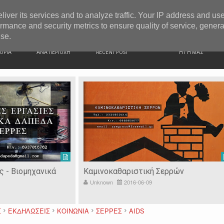
G NEWS
Σέρρες: 44χρονος παρίστανε τον γιατρό και εξαπάτησ
liver its services and to analyze traffic. Your IP address and us
rmance and security metrics to ensure quality of service, gener
use.
ΙΚΗ
ΕΙΔΗΣΕΙΣ
ΠΡΟΣΦΑΤΑ ΝΕΑ
Ν. ΣΕΡΡΩΝ
ΟΡΙΑ
ΑΝΑ ΠΕΡΙΟΧΗ
RECENT POST
Η ΓΗ ΜΑΣ
ς - Βιομηχανικά
Καμινοκαθαριστική Σερρών
Unknown
2016-06-09
Σ
ΕΚΔΗΛΩΣΕΙΣ
ΚΟΙΝΩΝΙΑ
ΣΕΡΡΕΣ
AIDS