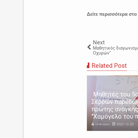
Δείτε περισσότερα στο
Next
Μαθητικός διαγωνισμό
Οχυρών"
Related Post
ρρες: Με τη φωταγώγηση
Μαθητές του 5ο
υ χριστουγεννιάτικου
Σερρών παρέδω
ντρου ξεκίνησε η «Πολιτεία
πρώτης ανάγκης
ν Ευχών 2022»
"Χαμόγελο του π
nknown
2022-12-18
Unknown
2022-12-22