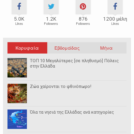
5.0Κ
1.2Κ
876
1200 μέλη
Likes
Followers
Followers
Likes
Κορυφαία
Εβδομάδας
Μήνα
ΤΟΠ 10 Μεγαλύτερες [σε πληθυσμό] Πόλεις
στην Ελλάδα
Ζώα χαίρονται το φθινόπωρο!
Όλα τα νησιά της Ελλάδας ανά κατηγορίες