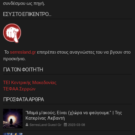
συνδέσμου ως πηγή.
ΕΣΥ ΣΤΟ ΕΠΙΚΕΝΤΡΟ...
Το
serresland.gr
επιτρέπει στους αναγνώστες του να βγουν στο
προσκήνιο.
ΓΙΑ ΤΟΝ ΦΟΙΤΗΤΗ
ΤΕΙ Κεντρικής Μακεδονίας
ΤΕΦΑΑ Σερρών
ΠΡΟΣΦΑΤΑ ΑΡΘΡΑ
"Μαμά μ'ακούς; Είναι (χ)ώρα να φεύγουμε." | Της
Κατερίνας Λεβαντή
SerresLand Guest Gr
2023-03-08