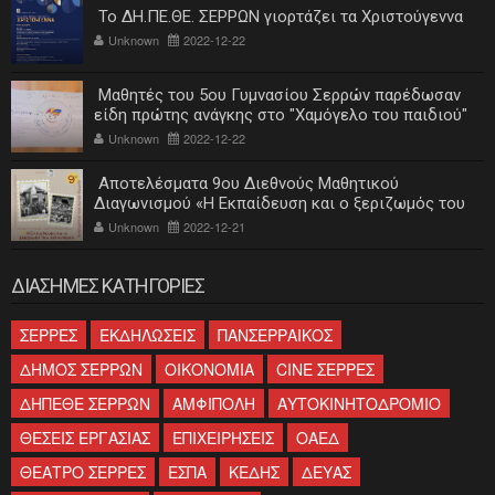
Το ΔΗ.ΠΕ.ΘΕ. ΣΕΡΡΩΝ γιορτάζει τα Χριστούγεννα
Unknown
2022-12-22
Μαθητές του 5ου Γυμνασίου Σερρών παρέδωσαν
είδη πρώτης ανάγκης στο "Χαμόγελο του παιδιού"
Unknown
2022-12-22
Αποτελέσματα 9ου Διεθνούς Μαθητικού
Διαγωνισμού «Η Εκπαίδευση και ο ξεριζωμός του
ελληνισμού»
Unknown
2022-12-21
ΔΙΑΣΗΜΕΣ ΚΑΤΗΓΟΡΙΕΣ
ΣΕΡΡΕΣ
ΕΚΔΗΛΩΣΕΙΣ
ΠΑΝΣΕΡΡΑΙΚΟΣ
ΔΗΜΟΣ ΣΕΡΡΩΝ
ΟΙΚΟΝΟΜΙΑ
CINE ΣΕΡΡΕΣ
ΔΗΠΕΘΕ ΣΕΡΡΩΝ
ΑΜΦΙΠΟΛΗ
ΑΥΤΟΚΙΝΗΤΟΔΡΟΜΙΟ
ΘΕΣΕΙΣ ΕΡΓΑΣΙΑΣ
ΕΠΙΧΕΙΡΗΣΕΙΣ
ΟΑΕΔ
ΘΕΑΤΡΟ ΣΕΡΡΕΣ
ΕΣΠΑ
ΚΕΔΗΣ
ΔΕΥΑΣ