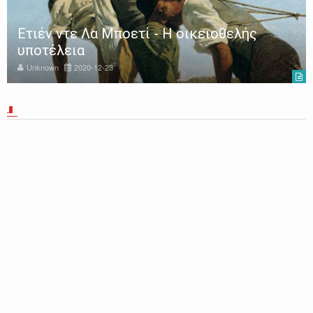
Ετιέν ντε Λα Μποετί - Η οικειοθελής
υποτέλεια
Unknown
2020-12-23