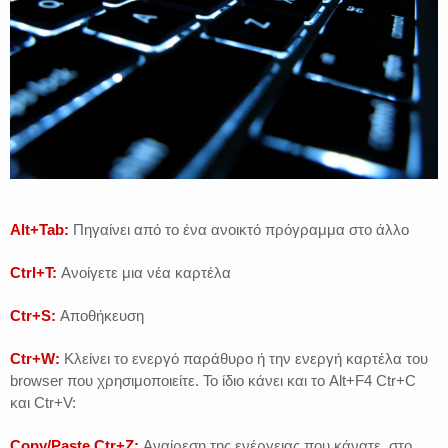
Alt+Tab:
Πηγαίνει από το ένα ανοικτό πρόγραμμα στο άλλο
Ctrl+T:
Ανοίγετε μια νέα καρτέλα
Ctr+S:
Αποθήκευση
Ctr+W:
Κλείνει το ενεργό παράθυρο ή την ενεργή καρτέλα του
browser που χρησιμοποιείτε. Το ίδιο κάνει και το Alt+F4 Ctr+C
και Ctr+V:
Copy/Paste Ctr+Z:
Αναίρεση της ενέργειας που κάνατε, στο