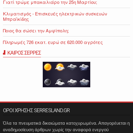
Γιατί τρώμε μπακαλιάρο την 25η Μαρτίου;
Κλιματισμός - Επισκευές ηλεκτρικών συσκευών
Μπραϊκίδης
Ποιος θα σώσει την Αμφίπολη;
Πληρωμές 726 εκατ. ευρώ σε 620.000 αγρότες
ΚΑΙΡΟΣ ΣΕΡΡΕΣ
ΟΡΟΙ ΧΡΗΣΗΣ SERRESLAND.GR
Όλα τα πνευματικά δικαιώματα κατοχυρωμένα. Απαγορέυεται η
αναδημοσίευση άρθρων χωρίς την αναφορά ενεργού