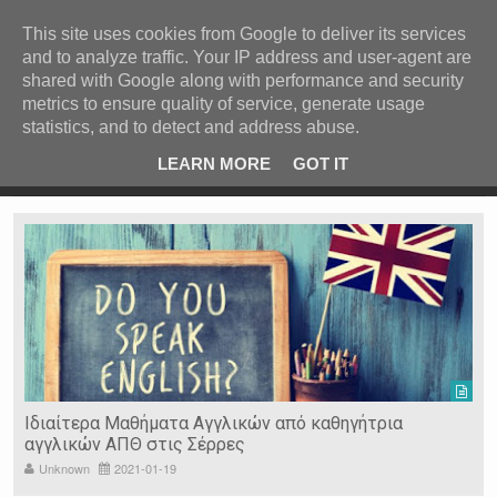
ΚΕΝΤΡΙΚΗ
ΑΝΑ ΚΑΤΗΓΟΡΙΑ
This site uses cookies from Google to deliver its services
and to analyze traffic. Your IP address and user-agent are
ΕΙΔΗΣΕΙΣ
shared with Google along with performance and security
ΑΝΑ ΠΕΡΙΟΧΗ
metrics to ensure quality of service, generate usage
statistics, and to detect and address abuse.
ΠΡΟΣΦΑΤΑ ΝΕΑ
Recent Post
 είδη
Ιερόσυλοι έκλεψαν τάματα από Ιερό Ναό στις Σέρρες
LEARN MORE
GOT IT
"
Ν. ΣΕΡΡΩΝ
Η ΓΗ ΜΑΣ
ΤΥΧΑΙΕΣ
ΑΝΑΡΤΗΣΕΙΣ/ΑΡΘΡΑ
Serres Racing Circuit
Panserraikos FC
Ikaroi B.C.
Ιδιαίτερα Μαθήματα Αγγλικών από καθηγήτρια
αγγλικών ΑΠΘ στις Σέρρες
Unknown
2021-01-19