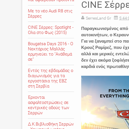
CINE Σέρρες
Με το νέο Audi R8 στις
Σέρρες
SerresLand Gr
5:44:
CINE Σέρρες: Spotlight -
Παραγκωνισμένος από μ
Ολα στο Φως (2015)
αυτοκινήτων, ο Κεραυν
Για να ξαναμπεί στο πα
Bougatsa Days 2016 - Ο
Κρουζ Ραμίρεζ, που έχε
Νεκτάριος Μαλλάς
αλλά και μερικές εντελώ
ερμηνεύει το "Ανάθεμά
σε"
δεν έχει ακόμα ξοφλήσε
καρδιά ενός πρωταθλητ
Εντός της εβδομάδας ο
διαγωνισμός για τα
εργοστάσια της ΕΒΖ
στη Σερβία
Έρχονται
ασφαλτοστρώσεις σε
κεντρικές οδούς των
Σερρών
Δ.Κ.Βιβλιοθήκη Σερρών