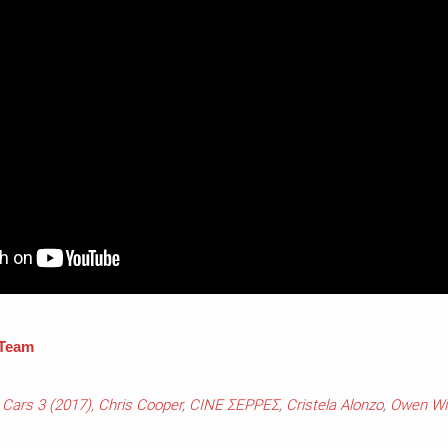
 Team
Cars 3 (2017)
,
Chris Cooper
,
CINE ΣΕΡΡΕΣ
,
Cristela Alonzo
,
Owen Wi