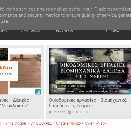
G NEWS
Κατερίνα Περιστέρη: «Οι εργασίες στον Τύμβο Καστά π
eliver its services and to analyze traffic. Your IP address and us
ormance and security metrics to ensure quality of service, gener
buse.
ΙΚΗ
ΕΙΔΗΣΕΙΣ
ΠΡΟΣΦΑΤΑ ΝΕΑ
Ν. ΣΕΡΡΩΝ
ΟΡΙΑ
ΑΝΑ ΠΕΡΙΟΧΗ
RECENT POST
Η ΓΗ ΜΑΣ
ευές - Δάπεδα
Οικοδομικές εργασίες - Βιομηχανικά
"Νταλλακιάν"
δάπεδα στις Σέρρες
Unknown
2016-08-18
)
Chris Cooper
CINE ΣΕΡΡΕΣ
Cristela Alonzo
Owen Wilson