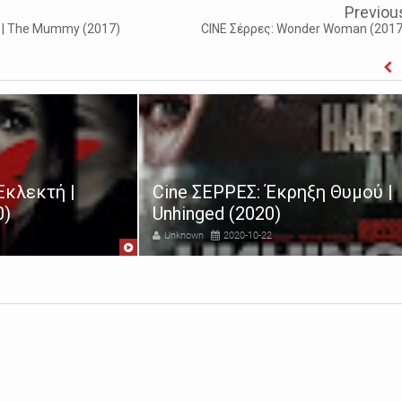
Previou
α | The Mummy (2017)
CINE Σέρρες: Wonder Woman (2017
Εκλεκτή |
Cine ΣΕΡΡΕΣ: Έκρηξη Θυμού |
0)
Unhinged (2020)
Unknown
2020-10-22