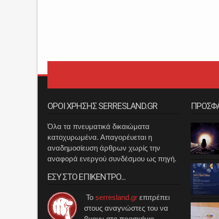
ΟΡΟΙ ΧΡΗΣΗΣ SERRESLAND.GR
ΠΡΟΣΦ
Όλα τα πνευματικά δικαιώματα
κατοχυρωμένα. Απαγορέυεται η
αναδημοσίευση άρθρων χωρίς την
αναφορά ενεργού συνδέσμου ως πηγή.
ΕΣΥ ΣΤΟ ΕΠΙΚΕΝΤΡΟ...
Το
serresland.gr
επιτρέπει
στους αναγνώστες του να
βγουν στο προσκήνιο.