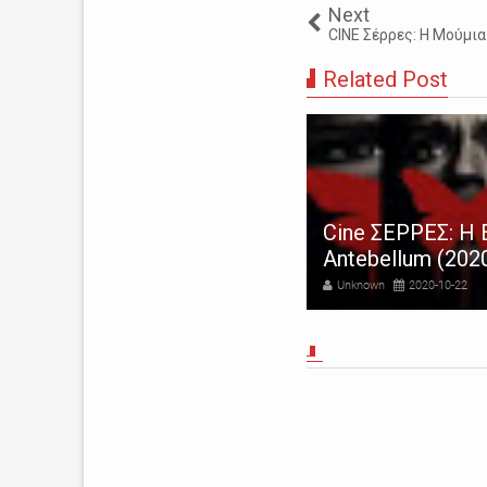
Next
CINE Σέρρες: Η Μούμι
Related Post
ne ΣΕΡΡΕΣ: Η Αποπλάνηση |
Cine ΣΕΡΡΕΣ: Η 
e Beguiled (2017)
Antebellum (202
nknown
2017-07-27
Unknown
2020-10-22