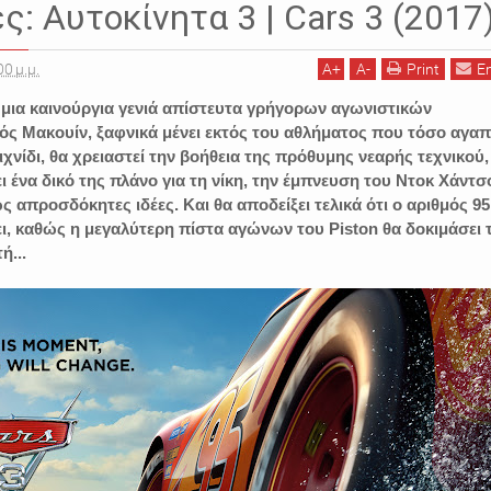
: Αυτοκίνητα 3 | Cars 3 (2017
00 μ.μ.
A
+
A
-
Print
E
ια καινούργια γενιά απίστευτα γρήγορων αγωνιστικών
ός Μακουίν, ξαφνικά μένει εκτός του αθλήματος που τόσο αγαπ
ιχνίδι, θα χρειαστεί την βοήθεια της πρόθυμης νεαρής τεχνικού,
ι ένα δικό της πλάνο για τη νίκη, την έμπνευση του Ντοκ Χάντσ
ς απροσδόκητες ιδέες. Και θα αποδείξει τελικά ότι ο αριθμός 95
ι, καθώς η μεγαλύτερη πίστα αγώνων του Piston θα δοκιμάσει 
ή...