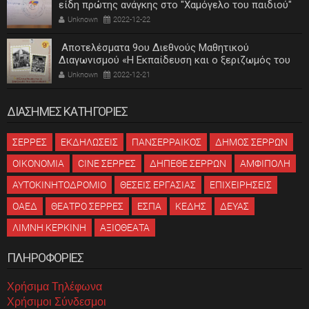
είδη πρώτης ανάγκης στο "Χαμόγελο του παιδιού"
Unknown
2022-12-22
Αποτελέσματα 9ου Διεθνούς Μαθητικού
Διαγωνισμού «Η Εκπαίδευση και ο ξεριζωμός του
ελληνισμού»
Unknown
2022-12-21
ΔΙΑΣΗΜΕΣ ΚΑΤΗΓΟΡΙΕΣ
ΣΕΡΡΕΣ
ΕΚΔΗΛΩΣΕΙΣ
ΠΑΝΣΕΡΡΑΙΚΟΣ
ΔΗΜΟΣ ΣΕΡΡΩΝ
ΟΙΚΟΝΟΜΙΑ
CINE ΣΕΡΡΕΣ
ΔΗΠΕΘΕ ΣΕΡΡΩΝ
ΑΜΦΙΠΟΛΗ
ΑΥΤΟΚΙΝΗΤΟΔΡΟΜΙΟ
ΘΕΣΕΙΣ ΕΡΓΑΣΙΑΣ
ΕΠΙΧΕΙΡΗΣΕΙΣ
ΟΑΕΔ
ΘΕΑΤΡΟ ΣΕΡΡΕΣ
ΕΣΠΑ
ΚΕΔΗΣ
ΔΕΥΑΣ
ΛΙΜΝΗ ΚΕΡΚΙΝΗ
ΑΞΙΟΘΕΑΤΑ
ΠΛΗΡΟΦΟΡΙΕΣ
Χρήσιμα Τηλέφωνα
Χρήσιμοι Σύνδεσμοι