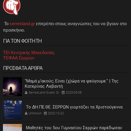
Το
serresland.gr
επιτρέπει στους αναγνώστες του να βγουν στο
προσκήνιο.
ΓΙΑ ΤΟΝ ΦΟΙΤΗΤΗ
ΤΕΙ Κεντρικής Μακεδονίας
ΤΕΦΑΑ Σερρών
ΠΡΟΣΦΑΤΑ ΑΡΘΡΑ
"Μαμά μ'ακούς; Είναι (χ)ώρα να φεύγουμε." | Της
Κατερίνας Λεβαντή
SerresLand Guest Gr
2023-03-08
Το ΔΗ.ΠΕ.ΘΕ. ΣΕΡΡΩΝ γιορτάζει τα Χριστούγεννα
Unknown
2022-12-22
Μαθητές του 5ου Γυμνασίου Σερρών παρέδωσαν