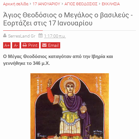
Αρχική σελίδα
17 ΙΑΝΟΥΑΡΙΟΥ
ΑΓΙΟΣ ΘΕΟΔΟΣΙΟΣ
ΕΚΚΛΗΣΙΑ
Άγιος Θεοδόσιος ο Μεγάλος ο βασιλεύς -
Εορτάζει στις 17 Ιανουαρίου
SerresLand Gr
1:17:00 π.μ.
A
+
A
-
Print
Email
Ο Μέγας Θεοδόσιος καταγόταν από την Ιβηρία και
γεννήθηκε το 346 μ.Χ.