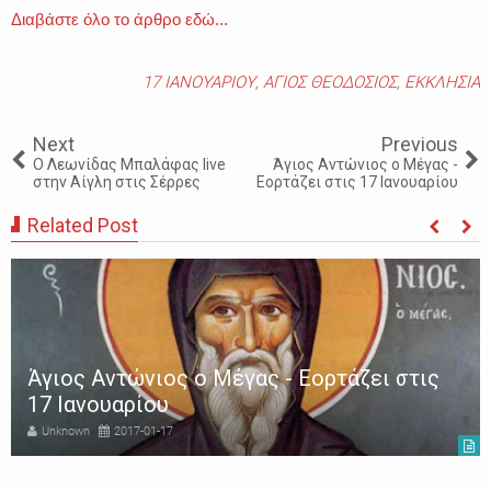
Διαβάστε όλο το άρθρο εδώ...
17 ΙΑΝΟΥΑΡΙΟΥ
,
ΑΓΙΟΣ ΘΕΟΔΟΣΙΟΣ
,
ΕΚΚΛΗΣΙΑ
Next
Previous
Ο Λεωνίδας Μπαλάφας live
Άγιος Αντώνιος ο Μέγας -
στην Αίγλη στις Σέρρες
Εορτάζει στις 17 Ιανουαρίου
Related Post
Άγιος Αντώνιος ο Μέγας - Εορτάζει στις
17 Ιανουαρίου
Unknown
2017-01-17