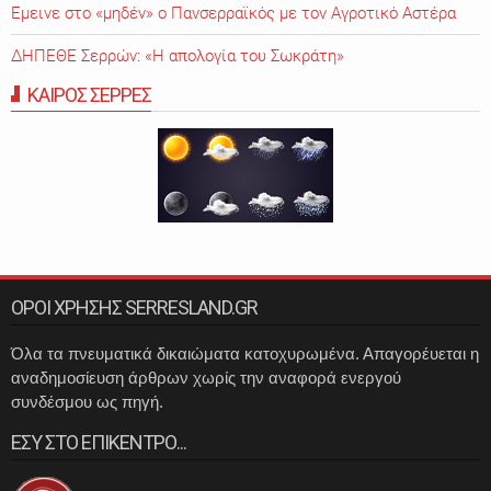
Εμεινε στο «μηδέν» o Πανσερραϊκός με τον Αγροτικό Αστέρα
ΔΗΠΕΘΕ Σερρών: «Η απολογία του Σωκράτη»
ΚΑΙΡΟΣ ΣΕΡΡΕΣ
ΟΡΟΙ ΧΡΗΣΗΣ SERRESLAND.GR
Όλα τα πνευματικά δικαιώματα κατοχυρωμένα. Απαγορέυεται η
αναδημοσίευση άρθρων χωρίς την αναφορά ενεργού
συνδέσμου ως πηγή.
ΕΣΥ ΣΤΟ ΕΠΙΚΕΝΤΡΟ...