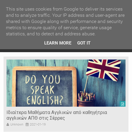
ΚΕΝΤΡΙΚΗ
ΑΝΑ ΚΑΤΗΓΟΡΙΑ
This site uses cookies from Google to deliver its services
and to analyze traffic. Your IP address and user-agent are
shared with Google along with performance and security
ΕΙΔΗΣΕΙΣ
ΑΝΑ ΠΕΡΙΟΧΗ
metrics to ensure quality of service, generate usage
statistics, and to detect and address abuse.
ΠΡΟΣΦΑΤΑ ΝΕΑ
Recent Post
 είδη
Ιερόσυλοι έκλεψαν τάματα από Ιερό Ναό στις Σέρρες
LEARN MORE
GOT IT
"
Ν. ΣΕΡΡΩΝ
Η ΓΗ ΜΑΣ
ΤΥΧΑΙΕΣ
ΑΝΑΡΤΗΣΕΙΣ/ΑΡΘΡΑ
Serres Racing Circuit
Panserraikos FC
Ikaroi B.C.
Ιδιαίτερα Μαθήματα Αγγλικών από καθηγήτρια
αγγλικών ΑΠΘ στις Σέρρες
Unknown
2021-01-19