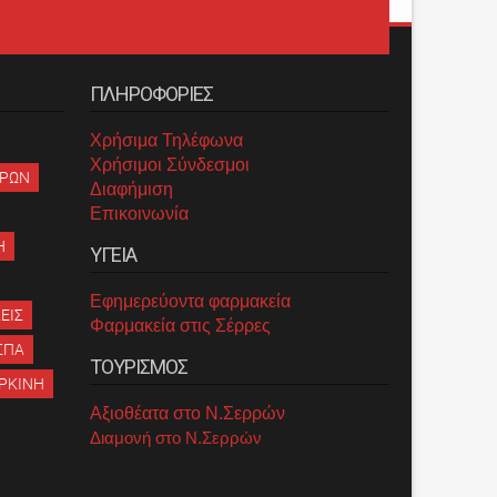
ΠΛΗΡΟΦΟΡΙΕΣ
Χρήσιμα Τηλέφωνα
Χρήσιμοι Σύνδεσμοι
ΡΡΩΝ
Διαφήμιση
Επικοινωνία
Η
ΥΓΕΙΑ
Εφημερεύοντα φαρμακεία
ΕΙΣ
Φαρμακεία στις Σέρρες
ΣΠΑ
ΤΟΥΡΙΣΜΟΣ
ΡΚΙΝΗ
Αξιοθέατα στο Ν.Σερρών
Διαμονή στο Ν.Σερρών