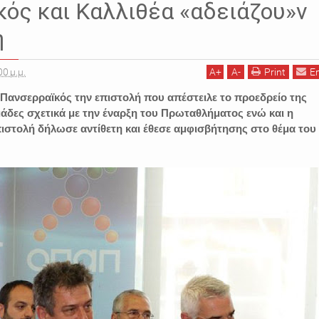
ΛΙΘΕΑ
ΠΑΝΣΕΡΡΑΙΚΟΣ
ΠΟΔΟΣΦΑΙΡΟ
ΣΕΡΡΕΣ
ΧΡΗΣΤΟΣ ΚΟΡΑΚΗΣ
ός και Καλλιθέα «αδειάζου»ν
η
00 μ.μ.
A
+
A
-
Print
E
Πανσερραϊκός την επιστολή που απέστειλε το προεδρείο της
μάδες σχετικά με την έναρξη του Πρωταθλήματος ενώ και η
πιστολή δήλωσε αντίθετη και έθεσε αμφισβήτησης στο θέμα του