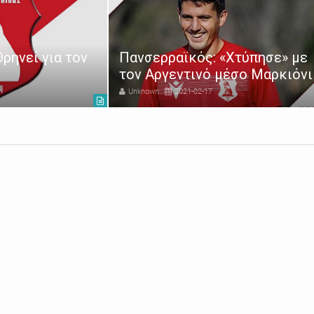
Στη Ριζούπολη το
«Χτύπησε» με
Παναθηναϊκός Β' –
μέσο Μαρκιόνι
Πανσερραϊκός
Unknown
2022-11-30