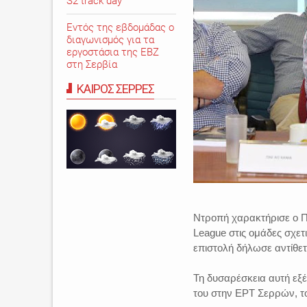
S2 track day
Εντός της εβδομάδας ο
διαγωνισμός για τα
εργοστάσια της ΕΒΖ
στη Σερβία
ΚΑΙΡΟΣ ΣΕΡΡΕΣ
Ντροπή χαρακτήρισε ο Πα
League στις ομάδες σχετ
επιστολή δήλωσε αντίθετ
Τη δυσαρέσκεια αυτή εξ
του στην ΕΡΤ Σερρών, τον