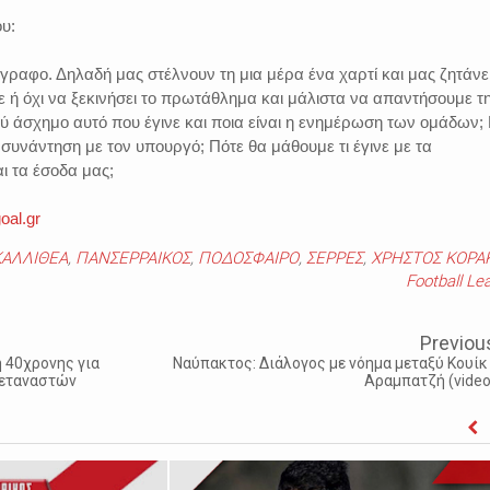
ου:
γγραφο. Δηλαδή μας στέλνουν τη μια μέρα ένα χαρτί και μας ζητάνε
 ή όχι να ξεκινήσει το πρωτάθλημα και μάλιστα να απαντήσουμε τ
ύ άσχημο αυτό που έγινε και ποια είναι η ενημέρωση των ομάδων; Γ
η συνάντηση με τον υπουργό; Πότε θα μάθουμε τι έγινε με τα
αι τα έσοδα μας;
oal.gr
ΚΑΛΛΙΘΕΑ
,
ΠΑΝΣΕΡΡΑΙΚΟΣ
,
ΠΟΔΟΣΦΑΙΡΟ
,
ΣΕΡΡΕΣ
,
ΧΡΗΣΤΟΣ ΚΟΡΑ
Football Le
Previou
 40χρονης για
Ναύπακτος: Διάλογος με νόημα μεταξύ Κουίκ 
μεταναστών
Αραμπατζή (video