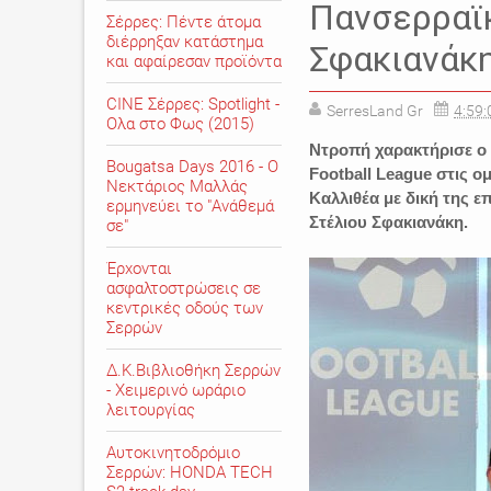
ΑΘΛΗΤΙΚΑ
ΕΙΔΗΣΕΙΣ
ΚΑΛ
Πανσερραϊκ
Σέρρες: Πέντε άτομα
Football League
διέρρηξαν κατάστημα
Σφακιανάκ
και αφαίρεσαν προϊόντα
CINE Σέρρες: Spotlight -
SerresLand Gr
4:59:
Ολα στο Φως (2015)
Ντροπή χαρακτήρισε ο 
Bougatsa Days 2016 - Ο
Football League στις ο
Νεκτάριος Μαλλάς
Καλλιθέα με δική της ε
ερμηνεύει το "Ανάθεμά
Στέλιου Σφακιανάκη.
σε"
Έρχονται
ασφαλτοστρώσεις σε
κεντρικές οδούς των
Σερρών
Δ.Κ.Βιβλιοθήκη Σερρών
- Χειμερινό ωράριο
λειτουργίας
Αυτοκινητοδρόμιο
Σερρών: HONDA TECH