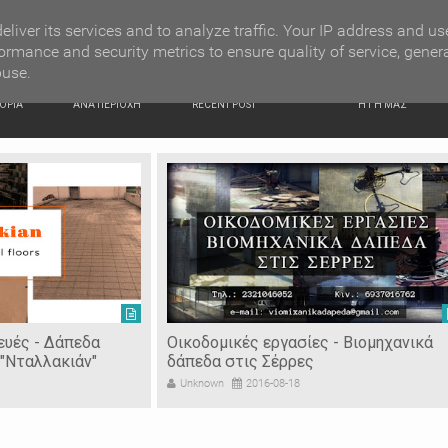
G NEWS
Κατερίνα Περιστέρη: «Οι εργασίες στον Τύμβο Καστά π
eliver its services and to analyze traffic. Your IP address and us
ormance and security metrics to ensure quality of service, gener
buse.
ΙΚΗ
ΕΙΔΗΣΕΙΣ
ΠΡΟΣΦΑΤΑ ΝΕΑ
Ν. ΣΕΡΡΩΝ
ΟΡΙΑ
ΑΝΑ ΠΕΡΙΟΧΗ
RECENT POST
Η ΓΗ ΜΑΣ
ευές - Δάπεδα
Οικοδομικές εργασίες - Βιομηχανικά
"Νταλλακιάν"
δάπεδα στις Σέρρες
Unknown
2016-08-18