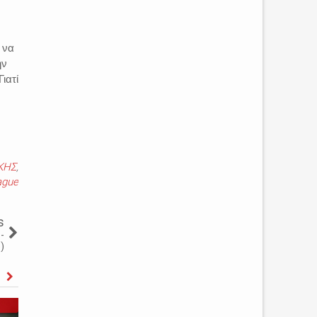
 να
ην
ιατί
ΚΗΣ
,
ague
s
-
)