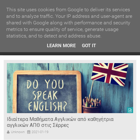
ΚΕΝΤΡΙΚΗ
ΑΝΑ ΚΑΤΗΓΟΡΙΑ
This site uses cookies from Google to deliver its services
and to analyze traffic. Your IP address and user-agent are
shared with Google along with performance and security
ΕΙΔΗΣΕΙΣ
ΑΝΑ ΠΕΡΙΟΧΗ
metrics to ensure quality of service, generate usage
statistics, and to detect and address abuse.
ΠΡΟΣΦΑΤΑ ΝΕΑ
Recent Post
 είδη
Ιερόσυλοι έκλεψαν τάματα από Ιερό Ναό στις Σέρρες
LEARN MORE
GOT IT
"
Ν. ΣΕΡΡΩΝ
Η ΓΗ ΜΑΣ
ΤΥΧΑΙΕΣ
ΑΝΑΡΤΗΣΕΙΣ/ΑΡΘΡΑ
Serres Racing Circuit
Panserraikos FC
Ikaroi B.C.
Ιδιαίτερα Μαθήματα Αγγλικών από καθηγήτρια
αγγλικών ΑΠΘ στις Σέρρες
Unknown
2021-01-19