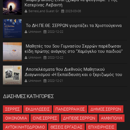
Κατερίνας Λεβαντή
SerresLand Guest Gr
2023-03-08
Το ΔΗ.ΠΕ.ΘΕ. ΣΕΡΡΩΝ γιορτάζει τα Χριστούγεννα
Unknown
2022-12-22
Μαθητές του 5ου Γυμνασίου Σερρών παρέδωσαν
είδη πρώτης ανάγκης στο "Χαμόγελο του παιδιού"
Unknown
2022-12-22
Αποτελέσματα 9ου Διεθνούς Μαθητικού
Διαγωνισμού «Η Εκπαίδευση και ο ξεριζωμός του
ελληνισμού»
Unknown
2022-12-21
ΔΙΑΣΗΜΕΣ ΚΑΤΗΓΟΡΙΕΣ
ΣΕΡΡΕΣ
ΕΚΔΗΛΩΣΕΙΣ
ΠΑΝΣΕΡΡΑΙΚΟΣ
ΔΗΜΟΣ ΣΕΡΡΩΝ
ΟΙΚΟΝΟΜΙΑ
CINE ΣΕΡΡΕΣ
ΔΗΠΕΘΕ ΣΕΡΡΩΝ
ΑΜΦΙΠΟΛΗ
ΑΥΤΟΚΙΝΗΤΟΔΡΟΜΙΟ
ΘΕΣΕΙΣ ΕΡΓΑΣΙΑΣ
ΕΠΙΧΕΙΡΗΣΕΙΣ