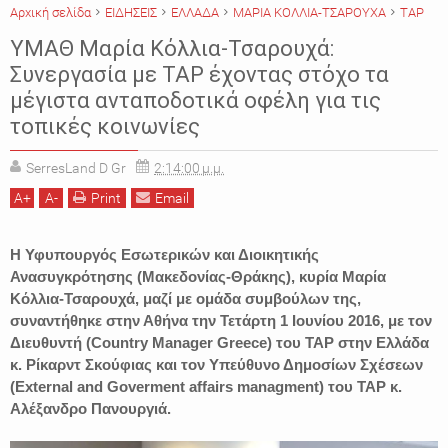
Αρχική σελίδα
ΕΙΔΗΣΕΙΣ
ΕΛΛΑΔΑ
ΜΑΡΙΑ ΚΟΛΛΙΑ-ΤΣΑΡΟΥΧΑ
TAP
ΥΜΑΘ Μαρία Κόλλια-Τσαρουχά:
Συνεργασία με ΤΑΡ έχοντας στόχο τα
μέγιστα ανταποδοτικά οφέλη για τις
τοπικές κοινωνίες
SerresLand D Gr
2:14:00 μ.μ.
A
+
A
-
Print
Email
Η Υφυπουργός Εσωτερικών και Διοικητικής
Ανασυγκρότησης (Μακεδονίας-Θράκης), κυρία Μαρία
Κόλλια-Τσαρουχά, μαζί με ομάδα συμβούλων της,
συναντήθηκε στην Αθήνα την Τετάρτη 1 Ιουνίου 2016, με τον
Διευθυντή (Country Manager Greece) του TAP στην Ελλάδα
κ. Ρίκαρντ Σκούφιας και τον Υπεύθυνο Δημοσίων Σχέσεων
(External and Goverment affairs managment) του TAP κ.
Αλέξανδρο Πανουργιά.