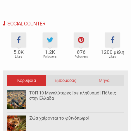
SOCIAL COUNTER
5.0Κ
1.2Κ
876
1200 μέλη
Likes
Followers
Followers
Likes
Κορυφαία
Εβδομάδας
Μήνα
ΤΟΠ 10 Μεγαλύτερες [σε πληθυσμό] Πόλεις
στην Ελλάδα
Ζώα χαίρονται το φθινόπωρο!