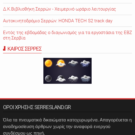
Δ.Κ.Βιβλιοθήκη Σερρών - Χειμερινό ωράριο λειτουργίας
Αυτοκινητοδρόμιο Σερρών: HONDA TECH S2 track day
Εντός της εβδομάδας ο διαγωνισμός για τα εργοστάσια της ΕΒΖ
στη Σερβία
ΚΑΙΡΟΣ ΣΕΡΡΕΣ
ΟΡΟΙ ΧΡΗΣΗΣ SERRESLAND.GR
Όλα τα πνευματικά δικαιώματα κατοχυρωμένα. Απαγορέυεται η
αναδημοσίευση άρθρων χωρίς την αναφορά ενεργού
συνδέσμου ως πηγή.