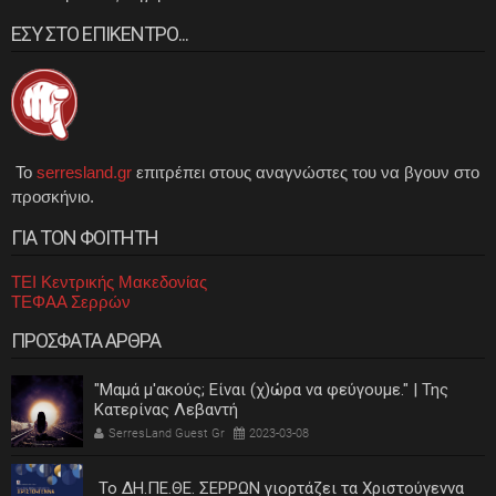
ΕΣΥ ΣΤΟ ΕΠΙΚΕΝΤΡΟ...
Το
serresland.gr
επιτρέπει στους αναγνώστες του να βγουν στο
προσκήνιο.
ΓΙΑ ΤΟΝ ΦΟΙΤΗΤΗ
ΤΕΙ Κεντρικής Μακεδονίας
ΤΕΦΑΑ Σερρών
ΠΡΟΣΦΑΤΑ ΑΡΘΡΑ
"Μαμά μ'ακούς; Είναι (χ)ώρα να φεύγουμε." | Της
Κατερίνας Λεβαντή
SerresLand Guest Gr
2023-03-08
Το ΔΗ.ΠΕ.ΘΕ. ΣΕΡΡΩΝ γιορτάζει τα Χριστούγεννα