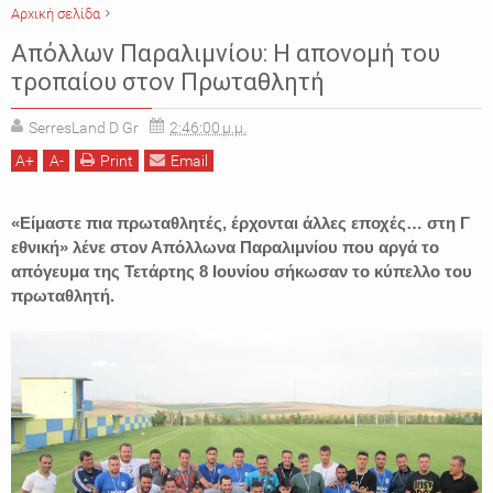
Αρχική σελίδα
ΑΘΛΗΤΙΚΑ
ΑΠΟΛΛΩΝ ΠΑΡΑΛΙΜΝΙΟΥ
ΕΙΔΗΣΕΙΣ
ΠΟΔΟΣΦΑΙΡΟ
Απόλλων Παραλιμνίου: Η απονομή του
ΣΕΡΡΕΣ
τροπαίου στον Πρωταθλητή
SerresLand D Gr
2:46:00 μ.μ.
A
+
A
-
Print
Email
«Είμαστε πια πρωταθλητές, έρχονται άλλες εποχές… στη Γ
εθνική» λένε στον Απόλλωνα Παραλιμνίου που αργά το
απόγευμα της Τετάρτης 8 Ιουνίου σήκωσαν το κύπελλο του
πρωταθλητή.