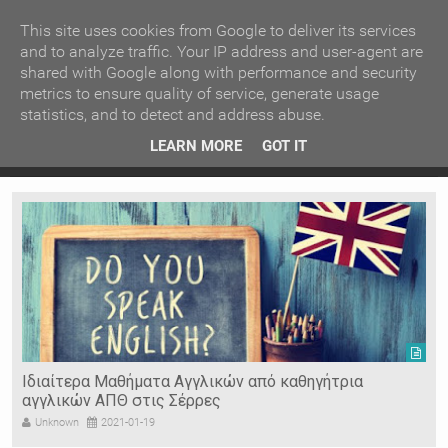
ΚΕΝΤΡΙΚΗ
ΑΝΑ ΚΑΤΗΓΟΡΙΑ
This site uses cookies from Google to deliver its services
and to analyze traffic. Your IP address and user-agent are
shared with Google along with performance and security
ΕΙΔΗΣΕΙΣ
ΑΝΑ ΠΕΡΙΟΧΗ
metrics to ensure quality of service, generate usage
statistics, and to detect and address abuse.
ΠΡΟΣΦΑΤΑ ΝΕΑ
Recent Post
Ιερόσυλοι έκλεψαν τάματα από Ιερό Ναό στις Σέρρες
Κα
LEARN MORE
GOT IT
Ν. ΣΕΡΡΩΝ
Η ΓΗ ΜΑΣ
ΤΥΧΑΙΕΣ
ΑΝΑΡΤΗΣΕΙΣ/ΑΡΘΡΑ
Serres Racing Circuit
Panserraikos FC
Ikaroi B.C.
ήτρια
Οικοδομικές κατασκευές - Δάπεδα ειδικών
απαιτήσεων "Νταλλακιάν"
Unknown
2020-10-02