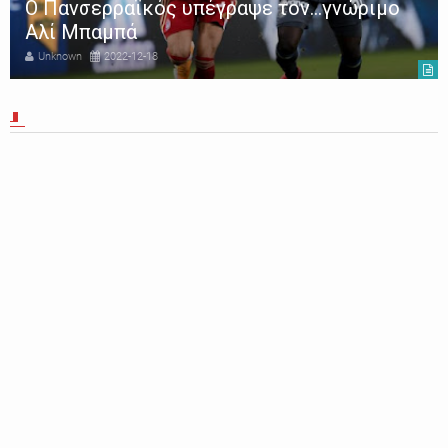
Ο Πανσερραϊκός υπέγραψε τον…γνώριμο
Αλί Μπαμπά
Unknown
2022-12-18