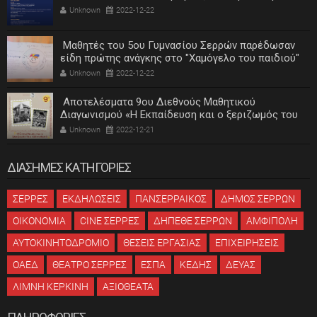
Unknown
2022-12-22
Μαθητές του 5ου Γυμνασίου Σερρών παρέδωσαν
είδη πρώτης ανάγκης στο "Χαμόγελο του παιδιού"
Unknown
2022-12-22
Αποτελέσματα 9ου Διεθνούς Μαθητικού
Διαγωνισμού «Η Εκπαίδευση και ο ξεριζωμός του
ελληνισμού»
Unknown
2022-12-21
ΔΙΑΣΗΜΕΣ ΚΑΤΗΓΟΡΙΕΣ
ΣΕΡΡΕΣ
ΕΚΔΗΛΩΣΕΙΣ
ΠΑΝΣΕΡΡΑΙΚΟΣ
ΔΗΜΟΣ ΣΕΡΡΩΝ
ΟΙΚΟΝΟΜΙΑ
CINE ΣΕΡΡΕΣ
ΔΗΠΕΘΕ ΣΕΡΡΩΝ
ΑΜΦΙΠΟΛΗ
ΑΥΤΟΚΙΝΗΤΟΔΡΟΜΙΟ
ΘΕΣΕΙΣ ΕΡΓΑΣΙΑΣ
ΕΠΙΧΕΙΡΗΣΕΙΣ
ΟΑΕΔ
ΘΕΑΤΡΟ ΣΕΡΡΕΣ
ΕΣΠΑ
ΚΕΔΗΣ
ΔΕΥΑΣ
ΛΙΜΝΗ ΚΕΡΚΙΝΗ
ΑΞΙΟΘΕΑΤΑ