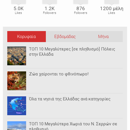
5.0Κ
1.2Κ
876
1200 μέλη
Likes
Followers
Followers
Likes
Κορυφαία
Εβδομάδας
Μήνα
ΤΟΠ 10 Μεγαλύτερες [σε πληθυσμό] Πόλεις
στην Ελλάδα
Ζώα χαίρονται το φθινόπωρο!
Όλα τα νησιά της Ελλάδας ανά κατηγορίες
ΤΟΠ 10 Μεγαλύτερα Χωριά του Ν. Σερρών σε
πληθυσμό