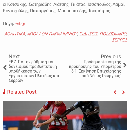
οι Κοτσάκης, Σωτηριάδης, Λιάτσης, Γκιάτας, Ισσόπουλος, Λαμάϊ,
Κοντοζούλης, Παπαργύρης, Μαυροματίδης, Τσιαμήτρος
Πηγή:
ert.gr
ΑΘΛΗΤΙΚΑ
,
ΑΠΟΛΛΩΝ ΠΑΡΑΛΙΜΝΙΟΥ
,
ΕΙΔΗΣΕΙΣ
,
ΠΟΔΟΣΦΑΙΡΟ
,
ΣΕΡΡΕΣ
Next
Previous
ΕΒΖ: Για την ρύθμιση του
Προδημοσίευση της
δανεισμού προβλέπεται η
προκήρυξης του Υπομέτρου
υποθήκευση των
6.1 'Εκκίνηση Επιχείρησης
Εργοστασίων Πλατέως και
από Νέους Γεωργούς'
Σερρών
Related Post