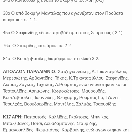
34ο ο Κοντοζούλης άνοιξε το σκορ για τον Άρη (0-1)
38ο Ο υπό δοκιμήν Μαντέλας που αγωνιζόταν στον Προβατά
ισοφάρισε σε 1-1.
45ο Ο Στεφανίδης έδωσε προβάδισμα στους Σερραίους ( 2-1)
76ο Ο Σταυρίδης ισοφάρισε σε 2-2
84ο Ο Κουτζαβασίλης διαμόρφωσε το τελικό 3-2.
ΑΠΟΛΛΩΝ ΠΑΡΑΛΙΜΝΙΟ:
Χατζηγιαννάκης, Δ.Τριανταφύλλου,
Μερεσιώτης, Αρβανιτίδης, Τάκας, Κ.Τριανταφύλλου, Στεφανίδης,
Λιάρας, Ζάγκας, Τυχάλας, Λ.Ρούμπος, ενώ αγωνίστηκαν και οι
Τσοτουλίδης, Ασημώνης, Κωφοκώτσιος, Μαυρουδής,
Κουτζαβασίλης, Ιωαννίδης, Θεοχάρης, Ρούμπος Γρ, Τζανής,
Τσουλχάς, Βοουδουρίδης, Μαντέλας, Σαλμάς, Τσαουσίδης
Κ17 ΑΡΗ:
Παπουτσής, Καλλίδης, Γκόλτσιος, Μπινίκος,
Μπαξεβάνος, Πότσι, Δουσδαμπάνης, Σταυρίδης,
Εμμανουηλίδης, Ψωματάνης, Καρβούνης, ενώ αγωνίστηκαν και