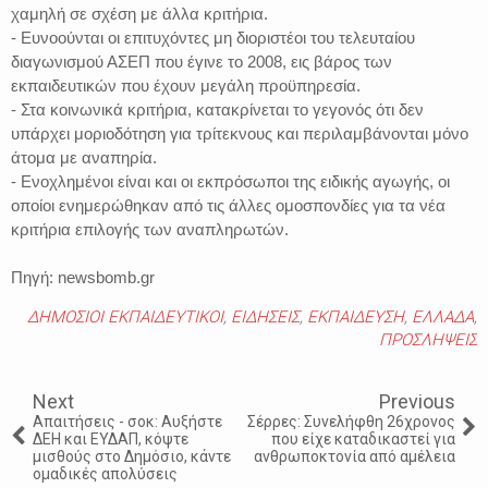
χαμηλή σε σχέση με άλλα κριτήρια.
- Ευνοούνται οι επιτυχόντες μη διοριστέοι του τελευταίου
διαγωνισμού ΑΣΕΠ που έγινε το 2008, εις βάρος των
εκπαιδευτικών που έχουν μεγάλη προϋπηρεσία.
- Στα κοινωνικά κριτήρια, κατακρίνεται το γεγονός ότι δεν
υπάρχει μοριοδότηση για τρίτεκνους και περιλαμβάνονται μόνο
άτομα με αναπηρία.
- Ενοχλημένοι είναι και οι εκπρόσωποι της ειδικής αγωγής, οι
οποίοι ενημερώθηκαν από τις άλλες ομοσπονδίες για τα νέα
κριτήρια επιλογής των αναπληρωτών.
Πηγή: newsbomb.gr
ΔΗΜΟΣΙΟΙ ΕΚΠΑΙΔΕΥΤΙΚΟΙ
,
ΕΙΔΗΣΕΙΣ
,
ΕΚΠΑΙΔΕΥΣΗ
,
ΕΛΛΑΔΑ
,
ΠΡΟΣΛΗΨΕΙΣ
Next
Previous
Απαιτήσεις - σοκ: Αυξήστε
Σέρρες: Συνελήφθη 26χρονος
ΔΕΗ και ΕΥΔΑΠ, κόψτε
που είχε καταδικαστεί για
μισθούς στο Δημόσιο, κάντε
ανθρωποκτονία από αμέλεια
ομαδικές απολύσεις