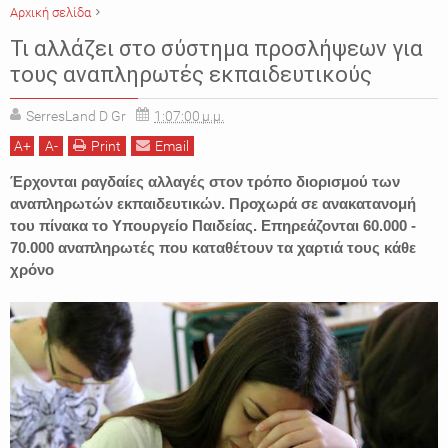
Αρχική σελίδα
ΔΗΜΟΣΙΟΙ ΕΚΠΑΙΔΕΥΤΙΚΟΙ
ΕΙΔΗΣΕΙΣ
ΕΚΠΑΙΔΕΥΣΗ
ΕΛΛΑΔΑ
Τι αλλάζει στο σύστημα προσλήψεων για
ΠΡΟΣΛΗΨΕΙΣ
τους αναπληρωτές εκπαιδευτικούς
SerresLand D Gr
1:07:00 μ.μ.
A
+
A
-
Print
Email
Έρχονται ραγδαίες αλλαγές στον τρόπο διορισμού των
αναπληρωτών εκπαιδευτικών. Προχωρά σε ανακατανομή
του πίνακα το Υπουργείο Παιδείας. Επηρεάζονται 60.000 -
70.000 αναπληρωτές που καταθέτουν τα χαρτιά τους κάθε
χρόνο