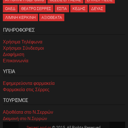
ΟΑΕΔ
ΘΕΑΤΡΟ ΣΕΡΡΕΣ
ΕΣΠΑ
ΚΕΔΗΣ
ΔΕΥΑΣ
ΛΙΜΝΗ ΚΕΡΚΙΝΗ
ΑΞΙΟΘΕΑΤΑ
ΠΛΗΡΟΦΟΡΙΕΣ
Χρήσιμα Τηλέφωνα
Χρήσιμοι Σύνδεσμοι
Διαφήμιση
Επικοινωνία
ΥΓΕΙΑ
Εφημερεύοντα φαρμακεία
Φαρμακεία στις Σέρρες
ΤΟΥΡΙΣΜΟΣ
Αξιοθέατα στο Ν.Σερρών
Διαμονή στο Ν.Σερρών
SerresLand.gr
© 2015. All Rights Reserved.