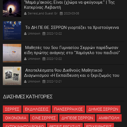
"Μαμά μ'ακούς; Είναι (χ)ώρα να φεύγουμε." | Της
Κατερίνας Λεβαντή
SerresLand Guest Gr
2023-03-08
Το ΔΗ.ΠΕ.ΘΕ. ΣΕΡΡΩΝ γιορτάζει τα Χριστούγεννα
Unknown
2022-12-22
Μαθητές του 5ου Γυμνασίου Σερρών παρέδωσαν
είδη πρώτης ανάγκης στο "Χαμόγελο του παιδιού"
Unknown
2022-12-22
Αποτελέσματα 9ου Διεθνούς Μαθητικού
Διαγωνισμού «Η Εκπαίδευση και ο ξεριζωμός του
ελληνισμού»
Unknown
2022-12-21
ΔΙΑΣΗΜΕΣ ΚΑΤΗΓΟΡΙΕΣ
ΣΕΡΡΕΣ
ΕΚΔΗΛΩΣΕΙΣ
ΠΑΝΣΕΡΡΑΙΚΟΣ
ΔΗΜΟΣ ΣΕΡΡΩΝ
ΟΙΚΟΝΟΜΙΑ
CINE ΣΕΡΡΕΣ
ΔΗΠΕΘΕ ΣΕΡΡΩΝ
ΑΜΦΙΠΟΛΗ
ΑΥΤΟΚΙΝΗΤΟΔΡΟΜΙΟ
ΘΕΣΕΙΣ ΕΡΓΑΣΙΑΣ
ΕΠΙΧΕΙΡΗΣΕΙΣ