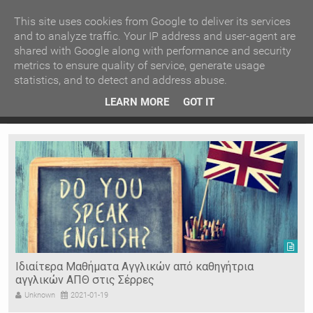
ΚΕΝΤΡΙΚΗ
ΑΝΑ ΚΑΤΗΓΟΡΙΑ
This site uses cookies from Google to deliver its services
and to analyze traffic. Your IP address and user-agent are
shared with Google along with performance and security
ΕΙΔΗΣΕΙΣ
ΑΝΑ ΠΕΡΙΟΧΗ
metrics to ensure quality of service, generate usage
statistics, and to detect and address abuse.
ΠΡΟΣΦΑΤΑ ΝΕΑ
Recent Post
 είδη
Ιερόσυλοι έκλεψαν τάματα από Ιερό Ναό στις Σέρρες
LEARN MORE
GOT IT
"
Ν. ΣΕΡΡΩΝ
Η ΓΗ ΜΑΣ
ΤΥΧΑΙΕΣ
ΑΝΑΡΤΗΣΕΙΣ/ΑΡΘΡΑ
Serres Racing Circuit
Panserraikos FC
Ikaroi B.C.
Ιδιαίτερα Μαθήματα Αγγλικών από καθηγήτρια
αγγλικών ΑΠΘ στις Σέρρες
Unknown
2021-01-19