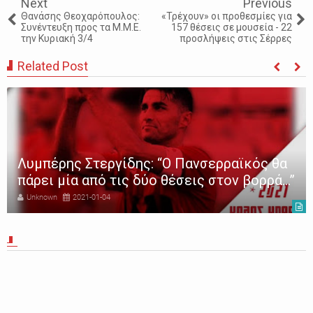
Next
Previous
Θανάσης Θεοχαρόπουλος:
«Τρέχουν» οι προθεσμίες για
Συνέντευξη προς τα Μ.Μ.Ε.
157 θέσεις σε μουσεία - 22
την Κυριακή 3/4
προσλήψεις στις Σέρρες
Related Post
Λυμπέρης Στεργίδης: “Ο Πανσερραϊκός θα
πάρει μία από τις δύο θέσεις στον βορρά…”
Unknown
2021-01-04