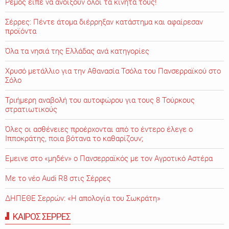
Ρέμος είπε να ανοίξουν όλοι τα κινητά τους!
Σέρρες: Πέντε άτομα διέρρηξαν κατάστημα και αφαίρεσαν
προϊόντα
Όλα τα νησιά της Ελλάδας ανά κατηγορίες
Χρυσό μετάλλιο για την Αθανασία Τσόλα του Πανσερραϊκού στο
Σόλο
Τριήμερη αναβολή του αυτοφώρου για τους 8 Τούρκους
στρατιωτικούς
Όλες οι ασθένειες προέρχονται από το έντερο έλεγε ο
Ιπποκράτης, ποια βότανα το καθαρίζουν;
Εμεινε στο «μηδέν» o Πανσερραϊκός με τον Αγροτικό Αστέρα
Με το νέο Audi R8 στις Σέρρες
ΔΗΠΕΘΕ Σερρών: «Η απολογία του Σωκράτη»
ΚΑΙΡΟΣ ΣΕΡΡΕΣ