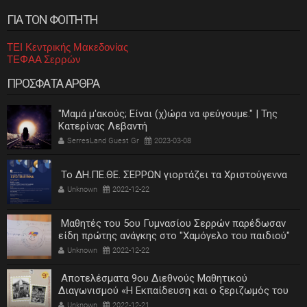
ΓΙΑ ΤΟΝ ΦΟΙΤΗΤΗ
ΤΕΙ Κεντρικής Μακεδονίας
ΤΕΦΑΑ Σερρών
ΠΡΟΣΦΑΤΑ ΑΡΘΡΑ
"Μαμά μ'ακούς; Είναι (χ)ώρα να φεύγουμε." | Της
Κατερίνας Λεβαντή
SerresLand Guest Gr
2023-03-08
Το ΔΗ.ΠΕ.ΘΕ. ΣΕΡΡΩΝ γιορτάζει τα Χριστούγεννα
Unknown
2022-12-22
Μαθητές του 5ου Γυμνασίου Σερρών παρέδωσαν
είδη πρώτης ανάγκης στο "Χαμόγελο του παιδιού"
Unknown
2022-12-22
Αποτελέσματα 9ου Διεθνούς Μαθητικού
Διαγωνισμού «Η Εκπαίδευση και ο ξεριζωμός του
ελληνισμού»
Unknown
2022-12-21