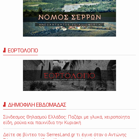
ΕΟΡΤΟΛΟΓΙΟ
ΔΗΜΟΦΙΛΗ ΕΒΔΟΜΑΔΑΣ
Σύνδεσμος Θηλασμού Ελλάδος: Παζάρι με γλυκά, χειροποίητα
είδη, ρούχα και παιχνίδια την Κυριακή
Δείτε σε βίντεο του SerresLand.gr τι έγινε όταν ο Αντώνης