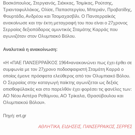
Βοσκόπουλος, Στεργιανός, Σιάκκας, Τσιμίκας, Ρούτσης,
Τριανταφυλλάκος, Ολίσε, Παπαστεργίου, Μπεριάν, Προβατίδης,
Φουρτάδο, Ανδρέου και Τσομαχασβίλι. Ο Πανσερραϊκός
ανακοίνωσε και την έκτη μεταγραφή του που είναι ο 27χρονος
Σερραίος δεξιοπόδαρος αμυντικός Σταμάτης Καρράς που
αγωνιζόταν στον Ολυμπιακό Βόλου.
Αναλυτικά η ανακοίνωση:
«Η «ΠΑΕ ΠΑΝΣΕΡΡΑΪΚΟΣ 1964»ανακοινώνει πως έχει έρθει σε
συμφωνία με τον 27χρονο ποδοσφαιριστή Σταμάτη Καρρά ο
οποίος έμεινε πρόσφατα ελεύθερος από τον Ολυμπιακό Βόλου.
Ο Σερραίος στην καταγωγή παίκτης αγωνίζεται ως δεξιός
οπισθοφύλακάς και στο παρελθόν έχει φορέσει τις φανέλες των:
ΑΟ Νέου Αστέρα Ρεθύμνου, ΑΟ Τρίκαλα, Θρασύβουλου και
Ολυμπιακού Βόλου».
Πηγή: ert.gr
ΑΘΛΗΤΙΚΑ
,
ΕΙΔΗΣΕΙΣ
,
ΠΑΝΣΕΡΡΑΙΚΟΣ
,
ΣΕΡΡΕΣ