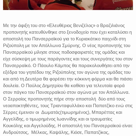
Με την άφιξη του στο «Ελευθέριος Βενιζέλος» ο Βραζιλιάνος
προπονητής κατευθύνθηκε στο ξενοδοχείο που έχει καταλύσει η
αποστολή του Πανσερραϊκού για το Κυριακάτικο παιχνίδι στη
Ριζούπολη με τον Απόλλωνα Σμύρνης. Ο νέος προπονητής του
Πανσερραϊκού μίλησε στους ποδοσφαιριστές της ομάδας και
είχε σύσκεψη με τους παράγοντες και τους συνεργάτες του στον
Πανσερραϊκό. Ο Πάουλο Κάμπος θα παρακολουθήσει από την
εξέδρα του γηπέδου της Ριζούπολης τον αγώνα της ομάδας του
και από τη Δευτέρα θα φορέσει την κόκκινη φόρμα και θα πιάσει
δουλεία. Ο Παύλος Δημητρίου θα καθίσει για τελευταία φορά
στον πάγκο του Πανσερραϊκού στον αγώνα με τον Απόλλωνα.
Ο Σερραίος προπονητής πήρε στην αποστολή δύο από τους
νεοαποκτηθέντες, τους Τριανταφυλλάκο και Παπατζίκο ενώ στις
Σέρρες έμειναν οι Δωματάς(τιμωρημένος), Μπαρέττας και
Αγγελίδης, ο τιμωρημένος Ιωαννίδης και οι τραυματίες
Κουκόλης και Αγγελούδης. H αποστολή του Πανσερραϊκού είναι:
Ανδρούτσος, Μέλκας, Καψάλης, Κιόσε, Παπατζίκος,