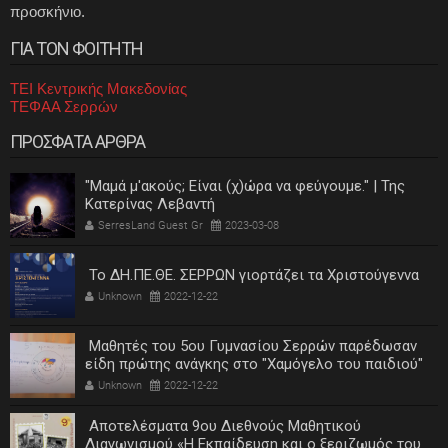
προσκήνιο.
ΓΙΑ ΤΟΝ ΦΟΙΤΗΤΗ
ΤΕΙ Κεντρικής Μακεδονίας
ΤΕΦΑΑ Σερρών
ΠΡΟΣΦΑΤΑ ΑΡΘΡΑ
"Μαμά μ'ακούς; Είναι (χ)ώρα να φεύγουμε." | Της
Κατερίνας Λεβαντή
SerresLand Guest Gr
2023-03-08
Το ΔΗ.ΠΕ.ΘΕ. ΣΕΡΡΩΝ γιορτάζει τα Χριστούγεννα
Unknown
2022-12-22
Μαθητές του 5ου Γυμνασίου Σερρών παρέδωσαν
είδη πρώτης ανάγκης στο "Χαμόγελο του παιδιού"
Unknown
2022-12-22
Αποτελέσματα 9ου Διεθνούς Μαθητικού
Διαγωνισμού «Η Εκπαίδευση και ο ξεριζωμός του