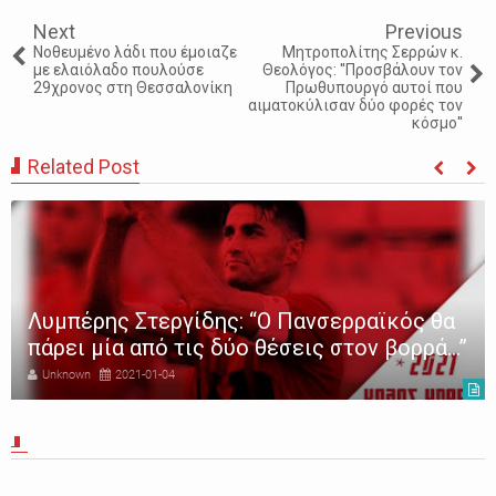
Next
Previous
Νοθευμένο λάδι που έμοιαζε
Μητροπολίτης Σερρών κ.
με ελαιόλαδο πουλούσε
Θεολόγος: ''Προσβάλουν τον
29χρονος στη Θεσσαλονίκη
Πρωθυπουργό αυτοί που
αιματοκύλισαν δύο φορές τον
κόσμο''
Related Post
Λυμπέρης Στεργίδης: “Ο Πανσερραϊκός θα
πάρει μία από τις δύο θέσεις στον βορρά…”
Unknown
2021-01-04