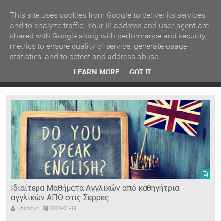
ΚΕΝΤΡΙΚΗ
ΑΝΑ ΚΑΤΗΓΟΡΙΑ
This site uses cookies from Google to deliver its services
and to analyze traffic. Your IP address and user-agent are
shared with Google along with performance and security
ΕΙΔΗΣΕΙΣ
ΑΝΑ ΠΕΡΙΟΧΗ
metrics to ensure quality of service, generate usage
statistics, and to detect and address abuse.
ΠΡΟΣΦΑΤΑ ΝΕΑ
Recent Post
 είδη
Ιερόσυλοι έκλεψαν τάματα από Ιερό Ναό στις Σέρρες
LEARN MORE
GOT IT
"
Ν. ΣΕΡΡΩΝ
Η ΓΗ ΜΑΣ
ΤΥΧΑΙΕΣ
ΑΝΑΡΤΗΣΕΙΣ/ΑΡΘΡΑ
Serres Racing Circuit
Panserraikos FC
Ikaroi B.C.
Ιδιαίτερα Μαθήματα Αγγλικών από καθηγήτρια
αγγλικών ΑΠΘ στις Σέρρες
Unknown
2021-01-19