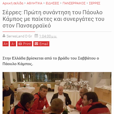
Αρχική σελίδα
ΑΘΛΗΤΙΚΑ
ΕΙΔΗΣΕΙΣ
ΠΑΝΣΕΡΡΑΙΚΟΣ
ΣΕΡΡΕΣ
Σέρρες: Πρώτη συνάντηση του Πάουλο
Κάμπος με παίκτες και συνεργάτες του
στον Πανσερραϊκό
SerresLand D Gr
1:04:00 μ.μ.
A
+
A
-
Print
Email
Στην Ελλάδα βρίσκεται από το βράδυ του Σαββάτου ο
Πάουλο Κάμπος.