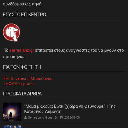
συνδέσμου ως πηγή.
ΕΣΥ ΣΤΟ ΕΠΙΚΕΝΤΡΟ...
Το
serresland.gr
επιτρέπει στους αναγνώστες του να βγουν στο
προσκήνιο.
ΓΙΑ ΤΟΝ ΦΟΙΤΗΤΗ
ΤΕΙ Κεντρικής Μακεδονίας
ΤΕΦΑΑ Σερρών
ΠΡΟΣΦΑΤΑ ΑΡΘΡΑ
"Μαμά μ'ακούς; Είναι (χ)ώρα να φεύγουμε." | Της
Κατερίνας Λεβαντή
SerresLand Guest Gr
2023-03-08