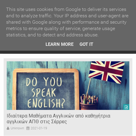
ΚΕΝΤΡΙΚΗ
ΑΝΑ ΚΑΤΗΓΟΡΙΑ
This site uses cookies from Google to deliver its services
and to analyze traffic. Your IP address and user-agent are
shared with Google along with performance and security
ΕΙΔΗΣΕΙΣ
ΑΝΑ ΠΕΡΙΟΧΗ
metrics to ensure quality of service, generate usage
statistics, and to detect and address abuse.
ΠΡΟΣΦΑΤΑ ΝΕΑ
Recent Post
 είδη
Ιερόσυλοι έκλεψαν τάματα από Ιερό Ναό στις Σέρρες
LEARN MORE
GOT IT
"
Ν. ΣΕΡΡΩΝ
Η ΓΗ ΜΑΣ
ΤΥΧΑΙΕΣ
ΑΝΑΡΤΗΣΕΙΣ/ΑΡΘΡΑ
Serres Racing Circuit
Panserraikos FC
Ikaroi B.C.
Ιδιαίτερα Μαθήματα Αγγλικών από καθηγήτρια
αγγλικών ΑΠΘ στις Σέρρες
Unknown
2021-01-19