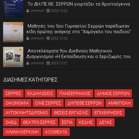
Το ΔΗ.ΠΕ.ΘΕ. ΣΕΡΡΩΝ γιορτάζει τα Χριστούγεννα
Unknown
2022-12-22
Μαθητές του 5ου Γυμνασίου Σερρών παρέδωσαν
είδη πρώτης ανάγκης στο "Χαμόγελο του παιδιού"
Unknown
2022-12-22
Αποτελέσματα 9ου Διεθνούς Μαθητικού
Διαγωνισμού «Η Εκπαίδευση και ο ξεριζωμός του
ελληνισμού»
Unknown
2022-12-21
ΔΙΑΣΗΜΕΣ ΚΑΤΗΓΟΡΙΕΣ
ΣΕΡΡΕΣ
ΕΚΔΗΛΩΣΕΙΣ
ΠΑΝΣΕΡΡΑΙΚΟΣ
ΔΗΜΟΣ ΣΕΡΡΩΝ
ΟΙΚΟΝΟΜΙΑ
CINE ΣΕΡΡΕΣ
ΔΗΠΕΘΕ ΣΕΡΡΩΝ
ΑΜΦΙΠΟΛΗ
ΑΥΤΟΚΙΝΗΤΟΔΡΟΜΙΟ
ΘΕΣΕΙΣ ΕΡΓΑΣΙΑΣ
ΕΠΙΧΕΙΡΗΣΕΙΣ
ΟΑΕΔ
ΘΕΑΤΡΟ ΣΕΡΡΕΣ
ΕΣΠΑ
ΚΕΔΗΣ
ΔΕΥΑΣ
ΛΙΜΝΗ ΚΕΡΚΙΝΗ
ΑΞΙΟΘΕΑΤΑ