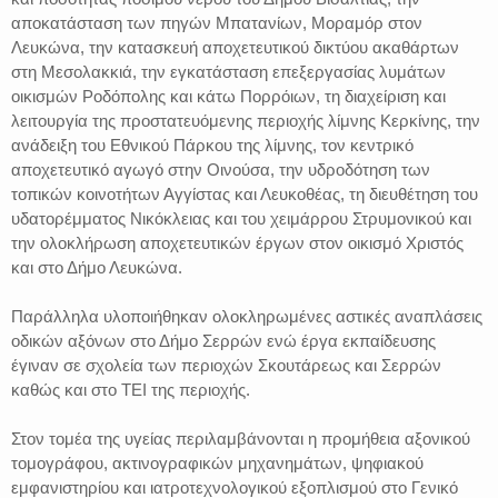
αποκατάσταση των πηγών Μπατανίων, Μοραμόρ στον
Λευκώνα, την κατασκευή αποχετευτικού δικτύου ακαθάρτων
στη Μεσολακκιά, την εγκατάσταση επεξεργασίας λυμάτων
οικισμών Ροδόπολης και κάτω Πορρόιων, τη διαχείριση και
λειτουργία της προστατευόμενης περιοχής λίμνης Κερκίνης, την
ανάδειξη του Εθνικού Πάρκου της λίμνης, τον κεντρικό
αποχετευτικό αγωγό στην Οινούσα, την υδροδότηση των
τοπικών κοινοτήτων Αγγίστας και Λευκοθέας, τη διευθέτηση του
υδατορέμματος Νικόκλειας και του χειμάρρου Στρυμονικού και
την ολοκλήρωση αποχετευτικών έργων στον οικισμό Χριστός
και στο Δήμο Λευκώνα.
Παράλληλα υλοποιήθηκαν ολοκληρωμένες αστικές αναπλάσεις
οδικών αξόνων στο Δήμο Σερρών ενώ έργα εκπαίδευσης
έγιναν σε σχολεία των περιοχών Σκουτάρεως και Σερρών
καθώς και στο ΤΕΙ της περιοχής.
Στον τομέα της υγείας περιλαμβάνονται η προμήθεια αξονικού
τομογράφου, ακτινογραφικών μηχανημάτων, ψηφιακού
εμφανιστηρίου και ιατροτεχνολογικού εξοπλισμού στο Γενικό