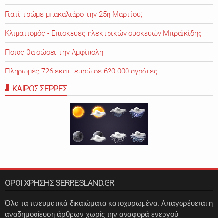
Γιατί τρώμε μπακαλιάρο την 25η Μαρτίου;
Κλιματισμός - Επισκευές ηλεκτρικών συσκευών Μπραϊκίδης
Ποιος θα σώσει την Αμφίπολη;
Πληρωμές 726 εκατ. ευρώ σε 620.000 αγρότες
ΚΑΙΡΟΣ ΣΕΡΡΕΣ
ΟΡΟΙ ΧΡΗΣΗΣ SERRESLAND.GR
Όλα τα πνευματικά δικαιώματα κατοχυρωμένα. Απαγορέυεται η
αναδημοσίευση άρθρων χωρίς την αναφορά ενεργού