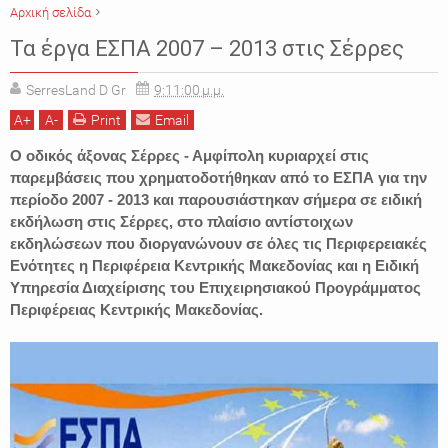
Αρχική σελίδα
ΕΙΔΗΣΕΙΣ
ΕΣΠΑ
ΠΕΡΙΦΕΡΕΙΑ ΚΕΝΤΡΙΚΗΣ ΜΑΚΕΔΟΝΙΑΣ
ΣΕΡΡΕΣ
Τα έργα ΕΣΠΑ 2007 – 2013 στις Σέρρες
SerresLand D Gr
9:11:00 μ.μ.
A
+
A
-
Print
Email
Ο οδικός άξονας Σέρρες - Αμφίπολη κυριαρχεί στις
παρεμβάσεις που χρηματοδοτήθηκαν από το ΕΣΠΑ για την
περίοδο 2007 - 2013 και παρουσιάστηκαν σήμερα σε ειδική
εκδήλωση στις Σέρρες, στο πλαίσιο αντίστοιχων
εκδηλώσεων που διοργανώνουν σε όλες τις Περιφερειακές
Ενότητες η Περιφέρεια Κεντρικής Μακεδονίας και η Ειδική
Υπηρεσία Διαχείρισης του Επιχειρησιακού Προγράμματος
Περιφέρειας Κεντρικής Μακεδονίας.