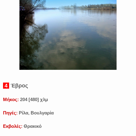
4
Έβρος
Μήκος:
204 [480] χλμ
Πηγές:
Ρίλα, Βουλγαρία
Εκβολές:
Θρακικό