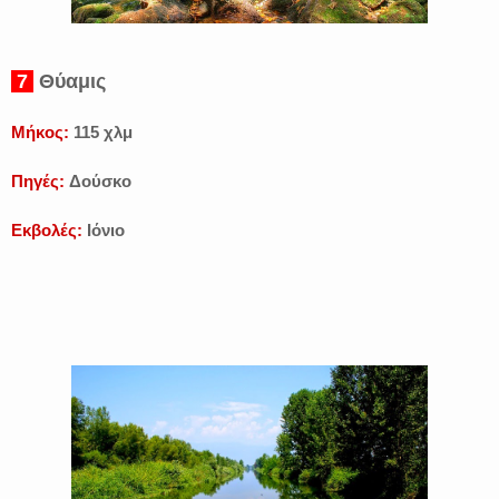
7
Θύαμις
Μήκος:
115 χλμ
Πηγές:
Δούσκο
Εκβολές:
Ιόνιο