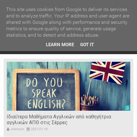
ΚΕΝΤΡΙΚΗ
ΑΝΑ ΚΑΤΗΓΟΡΙΑ
This site uses cookies from Google to deliver its services
and to analyze traffic. Your IP address and user-agent are
shared with Google along with performance and security
ΕΙΔΗΣΕΙΣ
ΑΝΑ ΠΕΡΙΟΧΗ
metrics to ensure quality of service, generate usage
statistics, and to detect and address abuse.
ΠΡΟΣΦΑΤΑ ΝΕΑ
Recent Post
 είδη
Ιερόσυλοι έκλεψαν τάματα από Ιερό Ναό στις Σέρρες
LEARN MORE
GOT IT
"
Ν. ΣΕΡΡΩΝ
Η ΓΗ ΜΑΣ
ΤΥΧΑΙΕΣ
ΑΝΑΡΤΗΣΕΙΣ/ΑΡΘΡΑ
Serres Racing Circuit
Panserraikos FC
Ikaroi B.C.
Ιδιαίτερα Μαθήματα Αγγλικών από καθηγήτρια
αγγλικών ΑΠΘ στις Σέρρες
Unknown
2021-01-19