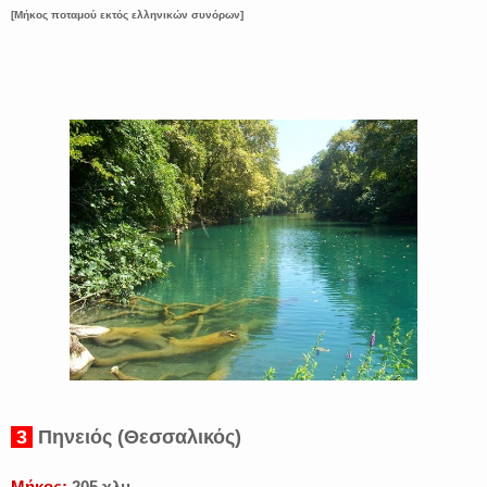
[Μήκος ποταμού εκτός ελληνικών συνόρων]
3
Πηνειός (Θεσσαλικός)
Μήκος:
205 χλμ