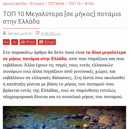
Αρχική σελίδα
ΕΛΛΑΔΑ
ΠΟΤΑΜΙΑ
ΤΟΠ 10
ΦΥΣΗ
ΤΟΠ 10 Μεγαλύτερα [σε μήκος] ποτάμια
στην Ελλάδα
SerresLand Gr
4:46:00 μ.μ.
A
+
A
-
Print
Email
Στο παρακάτω άρθρο θα δείτε ποια είναι
τα δέκα μεγαλύτερα
σε μήκος ποτάμια στην Ελλάδα
, από που πηγάζουν και που
εκβάλουν. Άλλα έχουν τις πηγές τους εντός ελληνικών
συνόρων ενώ άλλα πηγάζουν από γειτονικές χώρες και
εκβάλλουν σε ελληνικές θάλασσες. Στη λίστα που ακολουθεί
η κατάταξη γίνεται με βάση το μήκος του ποταμού που
βρίκεται εντός της Ελλάδας, ενώ σε παρένθεση εντελώς
πληροφοριακά δίνεται και το συνολικό μήκος του ποταμού.