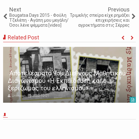
Next
Previous
Bougatsa Days 2015 - Φούλη
Τριμελής σπείρα είχε ρημάξει
Τζελέπη - Αγάπη μου μεγάλη/
επιχειρήσεις και
Όσοι λένε ψέμματα [video]
αγροκτήματα στις Σέρρες
Related Post
Υπό διάλυση τα ΙΕΚ – Τα Δημόσια ΙΕΚ δεν
έχουν λάβει ούτε ένα ευρώ από τον
Μάρτιο του 2022
Unknown
2022-12-17