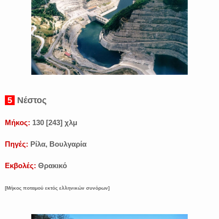
5
Νέστος
Μήκος:
130 [243] χλμ
Πηγές:
Ρίλα, Βουλγαρία
Εκβολές:
Θρακικό
[Μήκος ποταμού εκτός ελληνικών συνόρων]