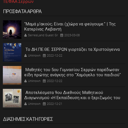
ΤΕΦΑΑ Σερρών
ΠΡΟΣΦΑΤΑ ΑΡΘΡΑ
"Μαμά μ'ακούς; Είναι (χ)ώρα να φεύγουμε." | Της
Κατερίνας Λεβαντή
SerresLand Guest Gr
2023-03-08
Το ΔΗ.ΠΕ.ΘΕ. ΣΕΡΡΩΝ γιορτάζει τα Χριστούγεννα
Unknown
2022-12-22
Μαθητές του 5ου Γυμνασίου Σερρών παρέδωσαν
είδη πρώτης ανάγκης στο "Χαμόγελο του παιδιού"
Unknown
2022-12-22
Αποτελέσματα 9ου Διεθνούς Μαθητικού
Διαγωνισμού «Η Εκπαίδευση και ο ξεριζωμός του
ελληνισμού»
Unknown
2022-12-21
ΔΙΑΣΗΜΕΣ ΚΑΤΗΓΟΡΙΕΣ