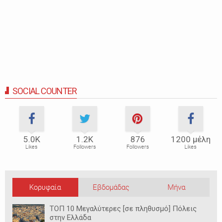
SOCIAL COUNTER
5.0Κ
1.2Κ
876
1200 μέλη
Likes
Followers
Followers
Likes
Κορυφαία
Εβδομάδας
Μήνα
ΤΟΠ 10 Μεγαλύτερες [σε πληθυσμό] Πόλεις
στην Ελλάδα