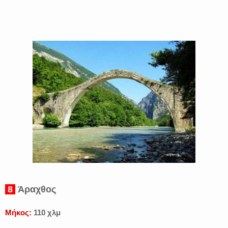
8
Άραχθος
Μήκος:
110 χλμ