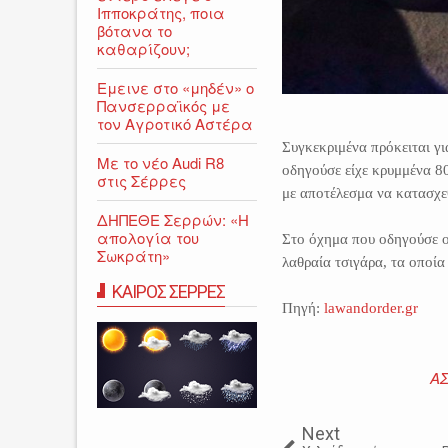
Ιπποκράτης, ποια
βότανα το
καθαρίζουν;
Εμεινε στο «μηδέν» o
Πανσερραϊκός με
τον Αγροτικό Αστέρα
Συγκεκριμένα πρόκειται γι
Με το νέο Audi R8
οδηγούσε είχε κρυμμένα 80
στις Σέρρες
με αποτέλεσμα να κατασχεθ
ΔΗΠΕΘΕ Σερρών: «Η
απολογία του
Στο όχημα που οδηγούσε 
Σωκράτη»
λαθραία τσιγάρα, τα οποία
ΚΑΙΡΟΣ ΣΕΡΡΕΣ
Πηγή:
lawandorder.gr
Α
Next