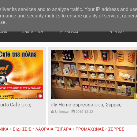
G NEWS
Στις φυλακές 4 άτομα για οπαδικό επεισόδιο στις Σέρ
liver its services and to analyze traffic. Your IP address and us
rmance and security metrics to ensure quality of service, gener
use.
ΙΚΗ
ΕΙΔΗΣΕΙΣ
ΠΡΟΣΦΑΤΑ ΝΕΑ
Ν. ΣΕΡΡΩΝ
ΟΡΙΑ
ΑΝΑ ΠΕΡΙΟΧΗ
RECENT POST
Η ΓΗ ΜΑΣ
ports Cafe στις
illy Home espresso στις Σέρρες
Unknown
2015-12-22
ΜΙΚΑ
ΕΙΔΗΣΕΙΣ
ΛΑΘΡΑΙΑ ΤΣΙΓΑΡΑ
ΠΡΟΜΑΧΩΝΑΣ
ΣΕΡΡΕΣ