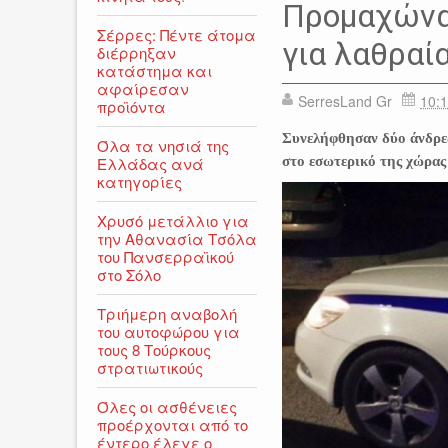
Προμαχώνα
Σέρρες: Πέντε άτομα
για λαθραί
διέρρηξαν
κατάστημα και
αφαίρεσαν
SerresLand Gr
10:1
προϊόντα
Συνελήφθησαν δύο άνδρες
Όλα τα νησιά της
Ελλάδας ανά
στο εσωτερικό της χώρας
κατηγορίες
Χρυσό μετάλλιο για
την Αθανασία Τσόλα
του Πανσερραϊκού
στο Σόλο
Τριήμερη αναβολή
του αυτοφώρου για
τους 8 Τούρκους
στρατιωτικούς
Όλες οι ασθένειες
προέρχονται από το
έντερο έλεγε ο