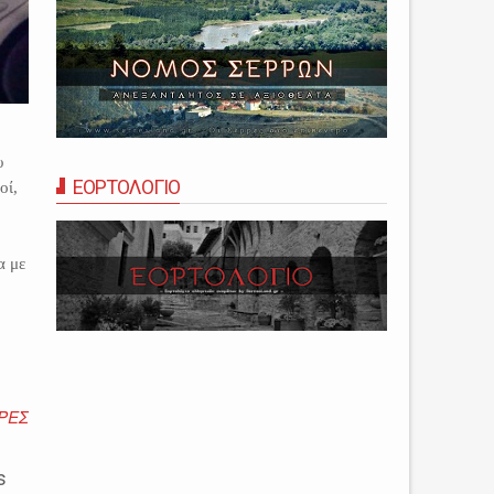
υ
ΕΟΡΤΟΛΟΓΙΟ
οί,
α με
ΡΕΣ
s