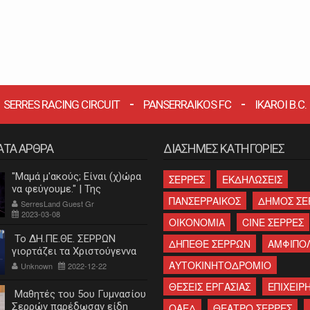
SERRES RACING CIRCUIT
PANSERRAIKOS FC
IKAROI B.C.
ΑΤΑ ΑΡΘΡΑ
ΔΙΑΣΗΜΕΣ ΚΑΤΗΓΟΡΙΕΣ
"Μαμά μ'ακούς; Είναι (χ)ώρα
ΣΕΡΡΕΣ
ΕΚΔΗΛΩΣΕΙΣ
να φεύγουμε." | Της
ΠΑΝΣΕΡΡΑΙΚΟΣ
ΔΗΜΟΣ ΣΕ
Κατερίνας Λεβαντή
SerresLand Guest Gr
2023-03-08
ΟΙΚΟΝΟΜΙΑ
CINE ΣΕΡΡΕΣ
Το ΔΗ.ΠΕ.ΘΕ. ΣΕΡΡΩΝ
ΔΗΠΕΘΕ ΣΕΡΡΩΝ
ΑΜΦΙΠΟ
γιορτάζει τα Χριστούγεννα
ΑΥΤΟΚΙΝΗΤΟΔΡΟΜΙΟ
Unknown
2022-12-22
ΘΕΣΕΙΣ ΕΡΓΑΣΙΑΣ
ΕΠΙΧΕΙΡΗ
Μαθητές του 5ου Γυμνασίου
Σερρών παρέδωσαν είδη
ΟΑΕΔ
ΘΕΑΤΡΟ ΣΕΡΡΕΣ