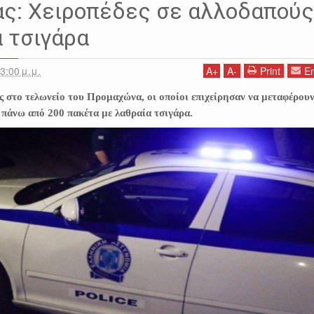
ς: Χειροπέδες σε αλλοδαπούς
α τσιγάρα
3:00 μ.μ.
A
+
A
-
Print
Em
 στο τελωνείο του Προμαχώνα, οι οποίοι επιχείρησαν να μεταφέρου
 πάνω από 200 πακέτα με λαθραία τσιγάρα.