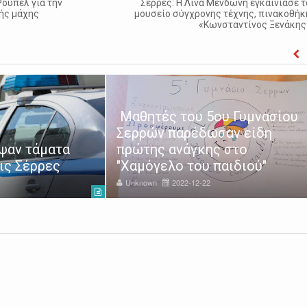
Ρούπελ για την
Σέρρες: Η Λίνα Μενδώνη εγκαινίασε τ
ής μάχης
μουσείο σύγχρονης τέχνης, πινακοθήκ
«Κωνσταντίνος Ξενάκης
Μαθητές του 5ου Γυμνασίου
Σερρών παρέδωσαν είδη
ψαν τάματα
πρώτης ανάγκης στο
ις Σέρρες
"Χαμόγελο του παιδιού"
Unknown
2022-12-22