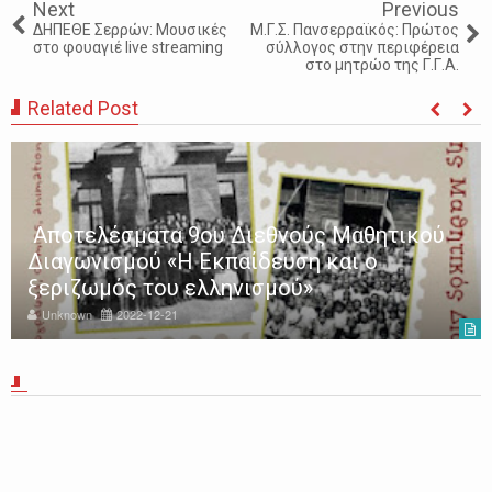
Next
Previous
ΔΗΠΕΘΕ Σερρών: Μουσικές
Μ.Γ.Σ. Πανσερραϊκός: Πρώτος
στο φουαγιέ live streaming
σύλλογος στην περιφέρεια
στο μητρώο της Γ.Γ.Α.
Related Post
Αποτελέσματα 9ου Διεθνούς Μαθητικού
Διαγωνισμού «Η Εκπαίδευση και ο
ξεριζωμός του ελληνισμού»
Unknown
2022-12-21