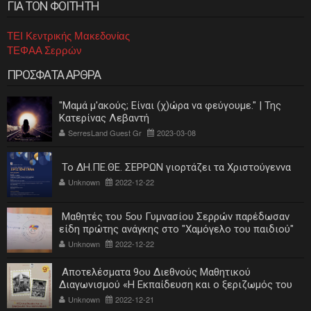
ΓΙΑ ΤΟΝ ΦΟΙΤΗΤΗ
ΤΕΙ Κεντρικής Μακεδονίας
ΤΕΦΑΑ Σερρών
ΠΡΟΣΦΑΤΑ ΑΡΘΡΑ
"Μαμά μ'ακούς; Είναι (χ)ώρα να φεύγουμε." | Της
Κατερίνας Λεβαντή
SerresLand Guest Gr
2023-03-08
Το ΔΗ.ΠΕ.ΘΕ. ΣΕΡΡΩΝ γιορτάζει τα Χριστούγεννα
Unknown
2022-12-22
Μαθητές του 5ου Γυμνασίου Σερρών παρέδωσαν
είδη πρώτης ανάγκης στο "Χαμόγελο του παιδιού"
Unknown
2022-12-22
Αποτελέσματα 9ου Διεθνούς Μαθητικού
Διαγωνισμού «Η Εκπαίδευση και ο ξεριζωμός του
ελληνισμού»
Unknown
2022-12-21