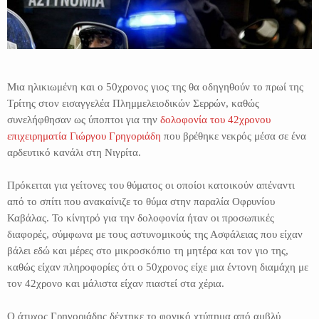
Μια ηλικιωμένη και ο 50χρονος γιος της θα οδηγηθούν το πρωί της
Τρίτης στον εισαγγελέα Πλημμελειοδικών Σερρών, καθώς
συνελήφθησαν ως ύποπτοι για την
δολοφονία του 42χρονου
επιχειρηματία Γιώργου Γρηγοριάδη
που βρέθηκε νεκρός μέσα σε ένα
αρδευτικό κανάλι στη Νιγρίτα.
Πρόκειται για γείτονες του θύματος οι οποίοι κατοικούν απέναντι
από το σπίτι που ανακαίνιζε το θύμα στην παραλία Οφρυνίου
Καβάλας. Το κίνητρό για την δολοφονία ήταν οι προσωπικές
διαφορές, σύμφωνα με τους αστυνομικούς της Ασφάλειας που είχαν
βάλει εδώ και μέρες στο μικροσκόπιο τη μητέρα και τον γιο της,
καθώς είχαν πληροφορίες ότι ο 50χρονος είχε μια έντονη διαμάχη με
τον 42χρονο και μάλιστα είχαν πιαστεί στα χέρια.
Ο άτυχος Γρηγοριάδης δέχτηκε το φονικό χτύπημα από αμβλύ