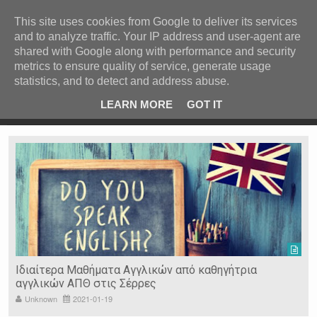
ΚΕΝΤΡΙΚΗ
ΑΝΑ ΚΑΤΗΓΟΡΙΑ
This site uses cookies from Google to deliver its services
and to analyze traffic. Your IP address and user-agent are
ΕΙΔΗΣΕΙΣ
shared with Google along with performance and security
ΑΝΑ ΠΕΡΙΟΧΗ
metrics to ensure quality of service, generate usage
statistics, and to detect and address abuse.
ΠΡΟΣΦΑΤΑ ΝΕΑ
Recent Post
κός
Σέρρες: Θανατηφόρο τροχαίο με θύμα νεαρό
LEARN MORE
GOT IT
στρατιώτη
Ν. ΣΕΡΡΩΝ
Η ΓΗ ΜΑΣ
ΤΥΧΑΙΕΣ
ΑΝΑΡΤΗΣΕΙΣ/ΑΡΘΡΑ
Serres Racing Circuit
Panserraikos FC
Ikaroi B.C.
Ιδιαίτερα Μαθήματα Αγγλικών από καθηγήτρια
αγγλικών ΑΠΘ στις Σέρρες
Unknown
2021-01-19