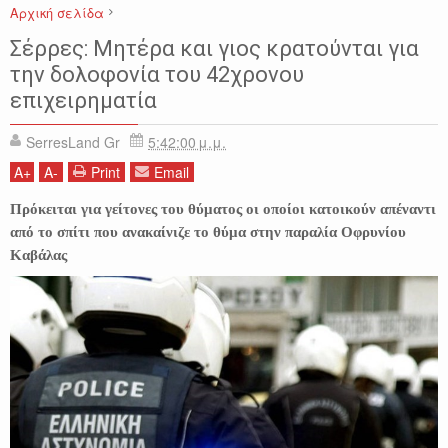
Αρχική σελίδα
ΑΣΤΥΝΟΜΙΚΑ
ΕΙΔΗΣΕΙΣ
ΕΛΛΑΔΑ
ΠΑΡΑΛΙΑ ΟΦΡΥΝΙΟΥ
Σέρρες: Μητέρα και γιος κρατούνται για
την δολοφονία του 42χρονου
επιχειρηματία
SerresLand Gr
5:42:00 μ.μ.
A
+
A
-
Print
Email
Πρόκειται για γείτονες του θύματος οι οποίοι κατοικούν απέναντι
από το σπίτι που ανακαίνιζε το θύμα στην παραλία Οφρυνίου
Καβάλας