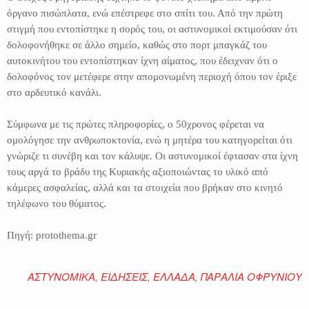
όργανο πισώπλατα, ενώ επέστρεφε στο σπίτι του. Από την πρώτη
στιγμή που εντοπίστηκε η σορός του, οι αστυνομικοί εκτιμούσαν ότι
δολοφονήθηκε σε άλλο σημείο, καθώς στο πορτ μπαγκάζ του
αυτοκινήτου του εντοπίστηκαν ίχνη αίματος, που έδειχναν ότι ο
δολοφόνος τον μετέφερε στην απομονωμένη περιοχή όπου τον έριξε
στο αρδευτικό κανάλι.
Σύμφωνα με τις πρώτες πληροφορίες, ο 50χρονος φέρεται να
ομολόγησε την ανθρωποκτονία, ενώ η μητέρα του κατηγορείται ότι
γνώριζε τι συνέβη και τον κάλυψε. Οι αστυνομικοί έφτασαν στα ίχνη
τους αργά το βράδυ της Κυριακής αξιοποιώντας το υλικό από
κάμερες ασφαλείας, αλλά και τα στοιχεία που βρήκαν στο κινητό
τηλέφωνο του θύματος.
Πηγή: protothema.gr
ΑΣΤΥΝΟΜΙΚΑ
,
ΕΙΔΗΣΕΙΣ
,
ΕΛΛΑΔΑ
,
ΠΑΡΑΛΙΑ ΟΦΡΥΝΙΟΥ