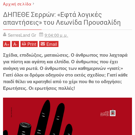
Αρχική σελίδα
ΔΗΠΕΘΕ ΣΕΡΡΩΝ
ΕΚΔΗΛΩΣΕΙΣ
ΕΦΤΑ ΛΟΓΙΚΕΣ ΑΠΑΝΤΗΣΕΙΣ
ΔΗΠΕΘΕ Σερρών: «Εφτά λογικές
ΘΕΑΤΡΟ ΣΕΡΡΕΣ
ΠΡΟΥΣΑΛΙΔΗΣ ΛΕΩΝΙΔΑΣ
ΣΕΡΡΕΣ
απαντήσεις» του Λεωνίδα Προυσαλίδη
SerresLand Gr
9:04:00 μ.μ.
A
+
A
-
Print
Email
Σχέδια, επιδιώξεις, ματαιώσεις. Ο άνθρωπος που λαχταρά
για πίστη και αγάπη και ελπίδα. Ο άνθρωπος που έχει
ανάγκη να ρωτά. Ο άνθρωπος των καθημερινών «γιατί;»
Γιατί όλοι οι δρόμοι οδηγούν στο εκτός σχεδίου; Γιατί κάθε
παιδί θέλει να κρατηθεί από το χέρι που θα το οδηγήσει;
Ερωτήσεις. Οι ερωτήσεις πολλές!