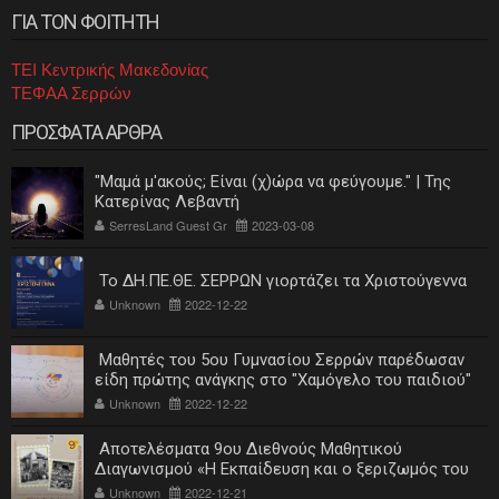
ΓΙΑ ΤΟΝ ΦΟΙΤΗΤΗ
ΤΕΙ Κεντρικής Μακεδονίας
ΤΕΦΑΑ Σερρών
ΠΡΟΣΦΑΤΑ ΑΡΘΡΑ
"Μαμά μ'ακούς; Είναι (χ)ώρα να φεύγουμε." | Της
Κατερίνας Λεβαντή
SerresLand Guest Gr
2023-03-08
Το ΔΗ.ΠΕ.ΘΕ. ΣΕΡΡΩΝ γιορτάζει τα Χριστούγεννα
Unknown
2022-12-22
Μαθητές του 5ου Γυμνασίου Σερρών παρέδωσαν
είδη πρώτης ανάγκης στο "Χαμόγελο του παιδιού"
Unknown
2022-12-22
Αποτελέσματα 9ου Διεθνούς Μαθητικού
Διαγωνισμού «Η Εκπαίδευση και ο ξεριζωμός του
ελληνισμού»
Unknown
2022-12-21