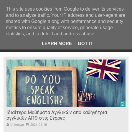
ΚΕΝΤΡΙΚΗ
ΑΝΑ ΚΑΤΗΓΟΡΙΑ
This site uses cookies from Google to deliver its services
and to analyze traffic. Your IP address and user-agent are
ΕΙΔΗΣΕΙΣ
shared with Google along with performance and security
ΑΝΑ ΠΕΡΙΟΧΗ
metrics to ensure quality of service, generate usage
statistics, and to detect and address abuse.
ΠΡΟΣΦΑΤΑ ΝΕΑ
Recent Post
 είδη
Ιερόσυλοι έκλεψαν τάματα από Ιερό Ναό στις Σέρρες
LEARN MORE
GOT IT
"
Ν. ΣΕΡΡΩΝ
Η ΓΗ ΜΑΣ
ΤΥΧΑΙΕΣ
ΑΝΑΡΤΗΣΕΙΣ/ΑΡΘΡΑ
Serres Racing Circuit
Panserraikos FC
Ikaroi B.C.
Ιδιαίτερα Μαθήματα Αγγλικών από καθηγήτρια
αγγλικών ΑΠΘ στις Σέρρες
Unknown
2021-01-19