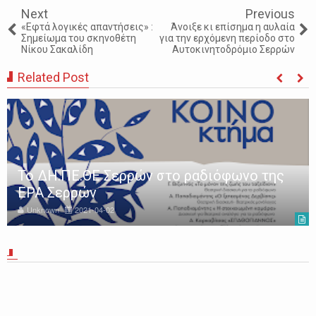
Next
Previous
«Εφτά λογικές απαντήσεις» :
Άνοιξε κι επίσημα η αυλαία
Σημείωμα του σκηνοθέτη
για την ερχόμενη περίοδο στο
Νίκου Σακαλίδη
Αυτοκινητοδρόμιο Σερρών
Related Post
ΔΗ.ΠΕ.ΘΕ. ΣΕΡΡΩΝ: «Αυτός, o Άλλος και το
Παντελόνι του» με τον Χρήστο
Χατζηπαναγιώτη
Unknown
2022-12-14