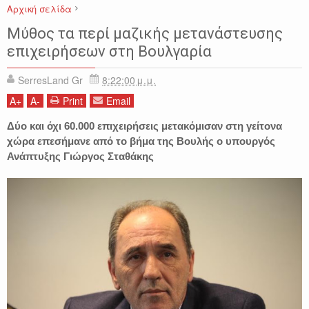
Αρχική σελίδα
ΒΟΥΛΓΑΡΙΑ
ΓΙΩΡΓΟΣ ΣΤΑΘΑΚΗΣ
ΕΙΔΗΣΕΙΣ
ΕΛΛΑΔΑ
Μύθος τα περί μαζικής μετανάστευσης
ΕΠΙΧΕΙΡΗΣΕΙΣ
επιχειρήσεων στη Βουλγαρία
SerresLand Gr
8:22:00 μ.μ.
A
+
A
-
Print
Email
Δύο και όχι 60.000 επιχειρήσεις μετακόμισαν στη γείτονα
χώρα επεσήμανε από το βήμα της Βουλής ο υπουργός
Ανάπτυξης Γιώργος Σταθάκης