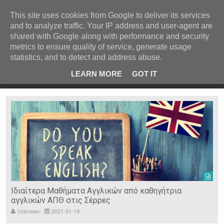
ΚΕΝΤΡΙΚΗ
ΑΝΑ ΚΑΤΗΓΟΡΙΑ
This site uses cookies from Google to deliver its services
and to analyze traffic. Your IP address and user-agent are
ΕΙΔΗΣΕΙΣ
shared with Google along with performance and security
ΑΝΑ ΠΕΡΙΟΧΗ
metrics to ensure quality of service, generate usage
statistics, and to detect and address abuse.
ΠΡΟΣΦΑΤΑ ΝΕΑ
Recent Post
 είδη
Ιερόσυλοι έκλεψαν τάματα από Ιερό Ναό στις Σέρρες
LEARN MORE
GOT IT
"
Ν. ΣΕΡΡΩΝ
Η ΓΗ ΜΑΣ
ΤΥΧΑΙΕΣ
ΑΝΑΡΤΗΣΕΙΣ/ΑΡΘΡΑ
Serres Racing Circuit
Panserraikos FC
Ikaroi B.C.
Ιδιαίτερα Μαθήματα Αγγλικών από καθηγήτρια
αγγλικών ΑΠΘ στις Σέρρες
Unknown
2021-01-19