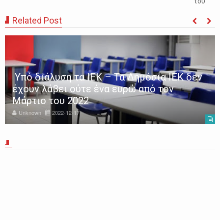
του
Related Post
Υπό διάλυση τα ΙΕΚ – Τα Δημόσια ΙΕΚ δεν
έχουν λάβει ούτε ένα ευρώ από τον
Μάρτιο του 2022
Unknown
2022-12-17