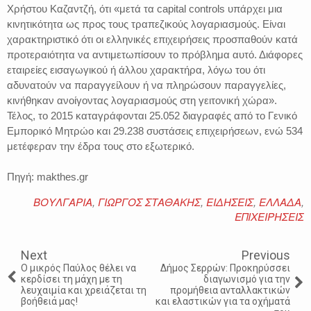
Χρήστου Καζαντζή, ότι «μετά τα capital controls υπάρχει μια
κινητικότητα ως προς τους τραπεζικούς λογαριασμούς. Είναι
χαρακτηριστικό ότι οι ελληνικές επιχειρήσεις προσπαθούν κατά
προτεραιότητα να αντιμετωπίσουν το πρόβλημα αυτό. Διάφορες
εταιρείες εισαγωγικού ή άλλου χαρακτήρα, λόγω του ότι
αδυνατούν να παραγγείλουν ή να πληρώσουν παραγγελίες,
κινήθηκαν ανοίγοντας λογαριασμούς στη γειτονική χώρα».
Τέλος, το 2015 καταγράφονται 25.052 διαγραφές από το Γενικό
Εμπορικό Μητρώο και 29.238 συστάσεις επιχειρήσεων, ενώ 534
μετέφεραν την έδρα τους στο εξωτερικό.
Πηγή: makthes.gr
ΒΟΥΛΓΑΡΙΑ
,
ΓΙΩΡΓΟΣ ΣΤΑΘΑΚΗΣ
,
ΕΙΔΗΣΕΙΣ
,
ΕΛΛΑΔΑ
,
ΕΠΙΧΕΙΡΗΣΕΙΣ
Next
Previous
Ο μικρός Παύλος θέλει να
Δήμος Σερρώv: Προκηρύσσει
κερδίσει τη μάχη με τη
διαγωνισμό για την
λευχαιμία και χρειάζεται τη
προμήθεια ανταλλακτικών
βοήθειά μας!
και ελαστικών για τα οχήματά