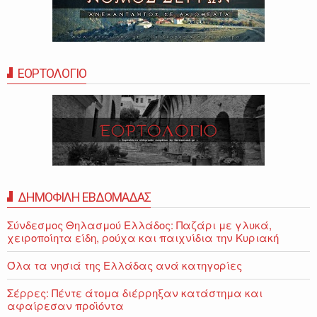
ΕΟΡΤΟΛΟΓΙΟ
ΔΗΜΟΦΙΛΗ ΕΒΔΟΜΑΔΑΣ
Σύνδεσμος Θηλασμού Ελλάδος: Παζάρι με γλυκά,
χειροποίητα είδη, ρούχα και παιχνίδια την Κυριακή
Όλα τα νησιά της Ελλάδας ανά κατηγορίες
Σέρρες: Πέντε άτομα διέρρηξαν κατάστημα και
αφαίρεσαν προϊόντα