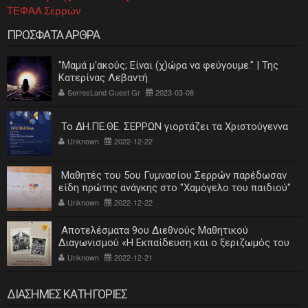
ΤΕΦΑΑ Σερρών
ΠΡΟΣΦΑΤΑ ΑΡΘΡΑ
"Μαμά μ'ακούς; Είναι (χ)ώρα να φεύγουμε." | Της
Κατερίνας Λεβαντή
SerresLand Guest Gr
2023-03-08
Το ΔΗ.ΠΕ.ΘΕ. ΣΕΡΡΩΝ γιορτάζει τα Χριστούγεννα
Unknown
2022-12-22
Μαθητές του 5ου Γυμνασίου Σερρών παρέδωσαν
είδη πρώτης ανάγκης στο "Χαμόγελο του παιδιού"
Unknown
2022-12-22
Αποτελέσματα 9ου Διεθνούς Μαθητικού
Διαγωνισμού «Η Εκπαίδευση και ο ξεριζωμός του
ελληνισμού»
Unknown
2022-12-21
ΔΙΑΣΗΜΕΣ ΚΑΤΗΓΟΡΙΕΣ