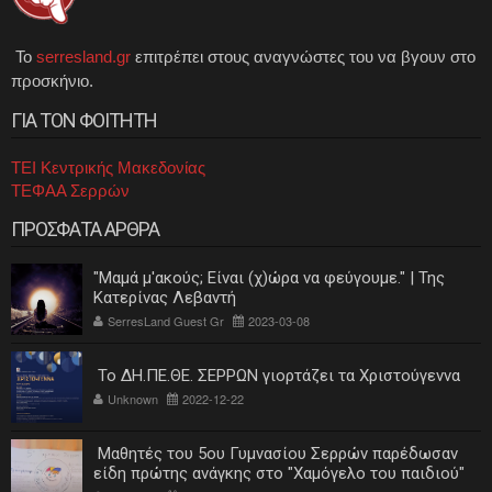
Το
serresland.gr
επιτρέπει στους αναγνώστες του να βγουν στο
προσκήνιο.
ΓΙΑ ΤΟΝ ΦΟΙΤΗΤΗ
ΤΕΙ Κεντρικής Μακεδονίας
ΤΕΦΑΑ Σερρών
ΠΡΟΣΦΑΤΑ ΑΡΘΡΑ
"Μαμά μ'ακούς; Είναι (χ)ώρα να φεύγουμε." | Της
Κατερίνας Λεβαντή
SerresLand Guest Gr
2023-03-08
Το ΔΗ.ΠΕ.ΘΕ. ΣΕΡΡΩΝ γιορτάζει τα Χριστούγεννα
Unknown
2022-12-22
Μαθητές του 5ου Γυμνασίου Σερρών παρέδωσαν
είδη πρώτης ανάγκης στο "Χαμόγελο του παιδιού"