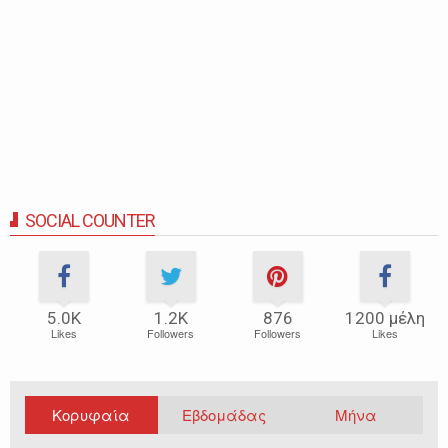
SOCIAL COUNTER
5.0Κ
1.2Κ
876
1200 μέλη
Likes
Followers
Followers
Likes
Κορυφαία
Εβδομάδας
Μήνα