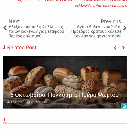
ΗΜΕΡΑ
,
International Days
Next
Previous
Αλεξανδρούπολη: Συλλήψεις
Αγίου Βαλεντίνου 2016:
τριών Ιρακινών για μεταφορά
Πρόεδρος κράτους κάλεσε
βαρέος οπλισμού
τον λαό να μην γιορτάσει!
Related Post
16 Οκτωβρίου: Παγκόσμια Ημέρα Ψωμιού
Unknown
2016-10-16