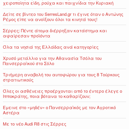
χειροποίητα είδη, ρούχα και παιχνίδια την Κυριακή
Δείτε σε βίντεο του SerresLand.gr τι έγινε όταν ο Αντώνης
Ρέμος είπε να ανοίξουν όλοι τα κινητά τους!
Σέρρες: Πέντε άτομα διέρρηξαν κατάστημα και
αφαίρεσαν προϊόντα
Όλα τα νησιά της Ελλάδας ανά κατηγορίες
Χρυσό μετάλλιο για την Αθανασία Τσόλα του
Πανσερραϊκού στο Σόλο
Τριήμερη αναβολή του αυτοφώρου για τους 8 Τούρκους
στρατιωτικούς
Όλες οι ασθένειες προέρχονται από το έντερο έλεγε ο
Ιπποκράτης, ποια βότανα το καθαρίζουν;
Εμεινε στο «μηδέν» o Πανσερραϊκός με τον Αγροτικό
Αστέρα
Με το νέο Audi R8 στις Σέρρες