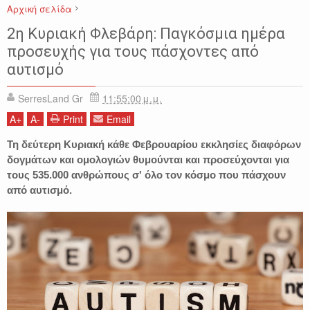
Αρχική σελίδα
2η ΚΥΡΙΑΚΗ ΦΕΒΡΟΥΑΡΙΟΥ
ΑΥΤΙΣΜΟΣ
ΠΑΓΚΟΣΜΙΑ ΗΜΕΡΑ
2η Κυριακή Φλεβάρη: Παγκόσμια ημέρα
International Days
προσευχής για τους πάσχοντες από
αυτισμό
SerresLand Gr
11:55:00 μ.μ.
A
+
A
-
Print
Email
Τη δεύτερη Κυριακή κάθε Φεβρουαρίου εκκλησίες διαφόρων
δογμάτων και ομολογιών θυμούνται και προσεύχονται για
τους 535.000 ανθρώπους σ' όλο τον κόσμο που πάσχουν
από αυτισμό.