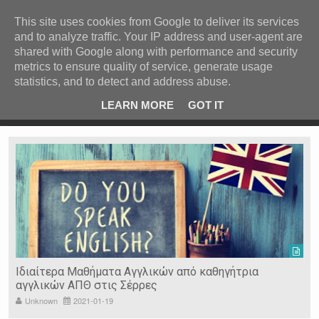
ΚΕΝΤΡΙΚΗ
ΑΝΑ ΚΑΤΗΓΟΡΙΑ
This site uses cookies from Google to deliver its services
and to analyze traffic. Your IP address and user-agent are
ΕΙΔΗΣΕΙΣ
shared with Google along with performance and security
ΑΝΑ ΠΕΡΙΟΧΗ
metrics to ensure quality of service, generate usage
statistics, and to detect and address abuse.
ΠΡΟΣΦΑΤΑ ΝΕΑ
Recent Post
 είδη
Ιερόσυλοι έκλεψαν τάματα από Ιερό Ναό στις Σέρρες
LEARN MORE
GOT IT
"
Ν. ΣΕΡΡΩΝ
Η ΓΗ ΜΑΣ
ΤΥΧΑΙΕΣ
ΑΝΑΡΤΗΣΕΙΣ/ΑΡΘΡΑ
Serres Racing Circuit
Panserraikos FC
Ikaroi B.C.
Ιδιαίτερα Μαθήματα Αγγλικών από καθηγήτρια
αγγλικών ΑΠΘ στις Σέρρες
Unknown
2021-01-19