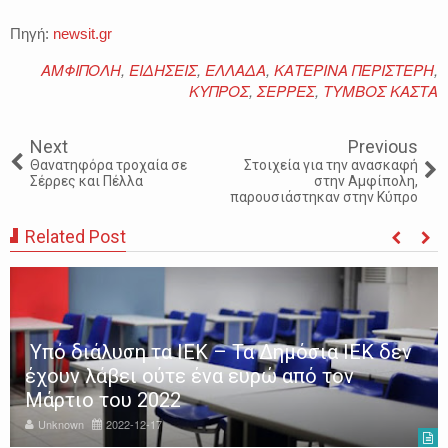
Πηγή:
newsit.gr
ΑΜΦΙΠΟΛΗ
,
ΕΙΔΗΣΕΙΣ
,
ΕΛΛΑΔΑ
,
ΚΑΤΕΡΙΝΑ ΠΕΡΙΣΤΕΡΗ
,
ΚΥΠΡΟΣ
,
ΣΕΡΡΕΣ
,
ΤΥΜΒΟΣ ΚΑΣΤΑ
Next
Previous
Θανατηφόρα τροχαία σε
Στοιχεία για την ανασκαφή
Σέρρες και Πέλλα
στην Αμφίπολη,
παρουσιάστηκαν στην Κύπρο
Related Post
Υπό διάλυση τα ΙΕΚ – Τα Δημόσια ΙΕΚ δεν
έχουν λάβει ούτε ένα ευρώ από τον
Μάρτιο του 2022
Unknown
2022-12-17