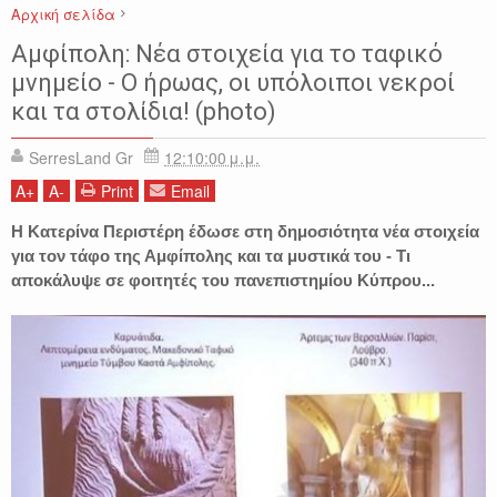
Αρχική σελίδα
ΑΜΦΙΠΟΛΗ
ΕΙΔΗΣΕΙΣ
ΕΛΛΑΔΑ
ΚΑΤΕΡΙΝΑ ΠΕΡΙΣΤΕΡΗ
Αμφίπολη: Νέα στοιχεία για το ταφικό
ΚΥΠΡΟΣ
ΣΕΡΡΕΣ
ΤΥΜΒΟΣ ΚΑΣΤΑ
μνημείο - Ο ήρωας, οι υπόλοιποι νεκροί
και τα στολίδια! (photo)
SerresLand Gr
12:10:00 μ.μ.
A
+
A
-
Print
Email
Η Κατερίνα Περιστέρη έδωσε στη δημοσιότητα νέα στοιχεία
για τον τάφο της Αμφίπολης και τα μυστικά του - Τι
αποκάλυψε σε φοιτητές του πανεπιστημίου Κύπρου...