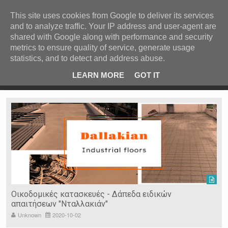
ΚΕΝΤΡΙΚΗ
ΑΝΑ ΚΑΤΗΓΟΡΙΑ
This site uses cookies from Google to deliver its services
and to analyze traffic. Your IP address and user-agent are
ΕΙΔΗΣΕΙΣ
shared with Google along with performance and security
ΑΝΑ ΠΕΡΙΟΧΗ
metrics to ensure quality of service, generate usage
statistics, and to detect and address abuse.
ΠΡΟΣΦΑΤΑ ΝΕΑ
Recent Post
ρρες
Κατερίνα Περιστέρη: «Οι εργασίες στον Τύμβο Καστά
LEARN MORE
GOT IT
πάνε σαν τον κάβουρα»
Ν. ΣΕΡΡΩΝ
Η ΓΗ ΜΑΣ
ΤΥΧΑΙΕΣ
ΑΝΑΡΤΗΣΕΙΣ/ΑΡΘΡΑ
Serres Racing Circuit
Panserraikos FC
Ikaroi B.C.
Οικοδομικές κατασκευές - Δάπεδα ειδικών
απαιτήσεων "Νταλλακιάν"
Unknown
2020-10-02