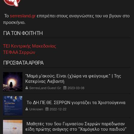
Το
serresland.gr
επιτρέπει στους αναγνώστες του να βγουν στο
προσκήνιο.
ΓΙΑ ΤΟΝ ΦΟΙΤΗΤΗ
ΤΕΙ Κεντρικής Μακεδονίας
ΤΕΦΑΑ Σερρών
ΠΡΟΣΦΑΤΑ ΑΡΘΡΑ
"Μαμά μ'ακούς; Είναι (χ)ώρα να φεύγουμε." | Της
Κατερίνας Λεβαντή
SerresLand Guest Gr
2023-03-08
Το ΔΗ.ΠΕ.ΘΕ. ΣΕΡΡΩΝ γιορτάζει τα Χριστούγεννα
Unknown
2022-12-22
Μαθητές του 5ου Γυμνασίου Σερρών παρέδωσαν
είδη πρώτης ανάγκης στο "Χαμόγελο του παιδιού"