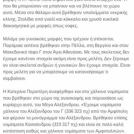
που θα μπορούσαν να μπαίνουν και να βλέπουνε το χώρο
αυτό. Μέσα στο θάλαμο αυτό βρέθηκαν υπολείμματα νεκρικής
κλίνης. Στολίδια από γυαλί και κόκκαλο και χρυσά κυκλικά
διακοσμητικά με μορφές όπως νύφες.
Μιλάμε για γυναικείες μορφές που τρέχουν ή στέκονται.
Παρόμοια οστέινα βρέθηκαν στην Πέλλα, στη Βεργίνα και στον
Μακεδονικό τάφο Γ στον Άγιο Αθανάσιο. Με τους σκελετούς δεν
έχουμε κανέναν στοιχείο ακόμη είναι προς μελέτη. Δεν ξέρουμε
αν είναι σκελετοί ανδρών ή γυναικών δεν έχουμε στοιχεία. Είναι
προς μελέτη για να μπορέσουμε να κατανοήσουμε τι
συμβαίνει».
Η Κατερίνα Περιστέρη αναφέρθηκε και στα χάλκινα νομίσματα
που βρέθηκαν στο χώρο της ανασκαφής και παρουσίασε ως
κυρίαρχο αυτό, του Μέγα Αλέξανδρου. «Έχουμε νομίσματα
χάλκινα του Αλέξανδρου του Γ (336 323 πχ) από την Αμφίπολη
και φέρουν το μονόγραμμα του Αλέξανδρου. Βρέθηκαν επίσης
νομίσματα Κασσάνδρου (319 317 πχ) και είναι σε πολύ καλή
κατάσταση καθώς και χάλκινα νομίσματα των Αμφιπολιτών».