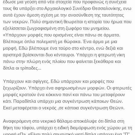
έδωσε μια γεύση από νέα στοιχεία που προφανώς η συνέχεια
τους θα υπάρξει στο Αρχαιολογικό Συνέδριο Θεσσαλονίκης, ενω
αυτά έχουν άμεση σχέση με την ανασύνθεση της ταυτότητας
των νεκρών. Πολύ σημαντική θεωρείται η ιστορία του ήρωα που
εξελίσσεται ζωγραφισμένη στη ζωφόρο του μνημείου.
«Υπάρχουν μορφές που ορισμένες είναι πάνω σε άρματα.
Βλέπουμε όπλα πολεμιστή με θώρακα. Ένα άρμα με μια
μορφή. Εδώ βλέπουμε ένα ταύρο στο κέντρο, ενώ δεξιά και
αριστερά βρίσκονται δυο κένταυροι. Υπάρχει η φτερωτή νίκη
πάνω στην πλώρη ενός πλοίου που φαίνεται ξεκάθαρα και
δίπλα οι τρίποδες...
Υπάρχουν και σφίγγες. Εδώ υπάρχουν και μορφές που
ξεχωρίζουν. Υπάρχει ένα αφηρωισμένων μορφών. Οι φτερωτές
μορφές κρατούν ένα κόκκινο πανί και πάνω του μεταφέρουν
κάτι. Παραδίπλα υπάρχει μια συγκέντρωση κάποιων Θεών.
Εκεί μεταφέρεται ο νεκρός ,σε κάποια συγκέντρωση Θεών».
Αναφερόμενη στο νεκρικό θάλαμο αποκάλυψε ότι δίπλα στη
θήκη του τάφου, υπάρχει η ειδική διαμόρφωση ενός χώρου με τη
μορφή «Π». «Είναι πολύ σημαντικό γιατί δίπλα υπάρχει ένα "Π"