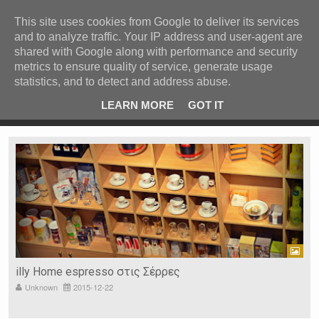
ΚΕΝΤΡΙΚΗ
ΑΝΑ ΚΑΤΗΓΟΡΙΑ
This site uses cookies from Google to deliver its services
and to analyze traffic. Your IP address and user-agent are
ΕΙΔΗΣΕΙΣ
shared with Google along with performance and security
ΑΝΑ ΠΕΡΙΟΧΗ
metrics to ensure quality of service, generate usage
statistics, and to detect and address abuse.
ΠΡΟΣΦΑΤΑ ΝΕΑ
Recent Post
στις
Στη Ριζούπολη το Παναθηναϊκός Β' – Πανσερραϊκός
LEARN MORE
GOT IT
Ν. ΣΕΡΡΩΝ
Η ΓΗ ΜΑΣ
ΤΥΧΑΙΕΣ
ΑΝΑΡΤΗΣΕΙΣ/ΑΡΘΡΑ
Serres Racing Circuit
Panserraikos FC
Ikaroi B.C.
Extreme Car Wash & Detailing
Unknown
2021-01-26