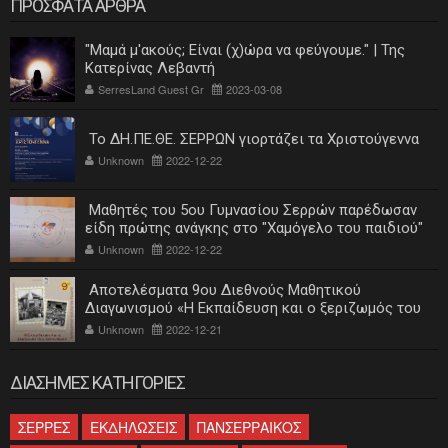
ΠΡΟΣΦΑΤΑ ΑΡΘΡΑ
"Μαμά μ'ακούς; Είναι (χ)ώρα να φεύγουμε." | Της
Κατερίνας Λεβαντή
SerresLand Guest Gr
2023-03-08
Το ΔΗ.ΠΕ.ΘΕ. ΣΕΡΡΩΝ γιορτάζει τα Χριστούγεννα
Unknown
2022-12-22
Μαθητές του 5ου Γυμνασίου Σερρών παρέδωσαν
είδη πρώτης ανάγκης στο "Χαμόγελο του παιδιού"
Unknown
2022-12-22
Αποτελέσματα 9ου Διεθνούς Μαθητικού
Διαγωνισμού «Η Εκπαίδευση και ο ξεριζωμός του
ελληνισμού»
Unknown
2022-12-21
ΔΙΑΣΗΜΕΣ ΚΑΤΗΓΟΡΙΕΣ
ΣΕΡΡΕΣ
ΕΚΔΗΛΩΣΕΙΣ
ΠΑΝΣΕΡΡΑΙΚΟΣ