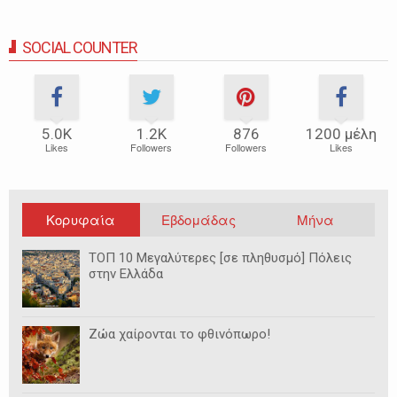
SOCIAL COUNTER
5.0Κ
1.2Κ
876
1200 μέλη
Likes
Followers
Followers
Likes
Κορυφαία
Εβδομάδας
Μήνα
ΤΟΠ 10 Μεγαλύτερες [σε πληθυσμό] Πόλεις
στην Ελλάδα
Ζώα χαίρονται το φθινόπωρο!