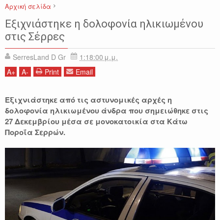
Αρχική σελίδα
ΑΣΤΥΝΟΜΙΚΑ
ΕΓΚΛΗΜΑ
ΕΙΔΗΣΕΙΣ
ΚΑΤΩ ΠΟΡΟΙΑ
ΚΟΙΝΩΝΙΑ
Εξιχνιάστηκε η δολοφονία ηλικιωμένου
ΣΕΡΡΕΣ
στις Σέρρες
SerresLand D Gr
1:18:00 μ.μ.
A
+
A
-
Print
Email
Εξιχνιάστηκε από τις αστυνομικές αρχές η
δολοφονία ηλικιωμένου άνδρα που σημειώθηκε στις
27 Δεκεμβρίου μέσα σε μονοκατοικία στα Κάτω
Ποροΐα Σερρών.