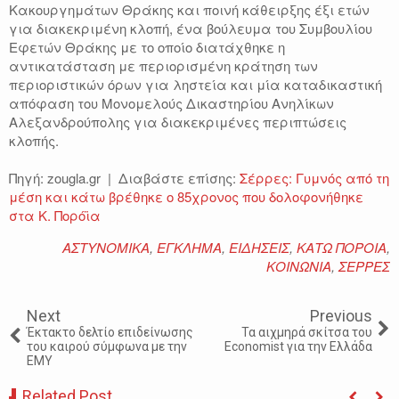
Κακουργημάτων Θράκης και ποινή κάθειρξης έξι ετών
για διακεκριμένη κλοπή, ένα βούλευμα του Συμβουλίου
Εφετών Θράκης με το οποίο διατάχθηκε η
αντικατάσταση με περιορισμένη κράτηση των
περιοριστικών όρων για ληστεία και μία καταδικαστική
απόφαση του Μονομελούς Δικαστηρίου Ανηλίκων
Αλεξανδρούπολης για διακεκριμένες περιπτώσεις
κλοπής.
Πηγή: zougla.gr | Διαβάστε επίσης:
Σέρρες: Γυμνός από τη
μέση και κάτω βρέθηκε ο 85χρονος που δολοφονήθηκε
στα Κ. Πορόϊα
ΑΣΤΥΝΟΜΙΚΑ
,
ΕΓΚΛΗΜΑ
,
ΕΙΔΗΣΕΙΣ
,
ΚΑΤΩ ΠΟΡΟΙΑ
,
ΚΟΙΝΩΝΙΑ
,
ΣΕΡΡΕΣ
Next
Previous
Έκτακτο δελτίο επιδείνωσης
Τα αιχμηρά σκίτσα του
του καιρού σύμφωνα με την
Economist για την Ελλάδα
ΕΜΥ
Related Post