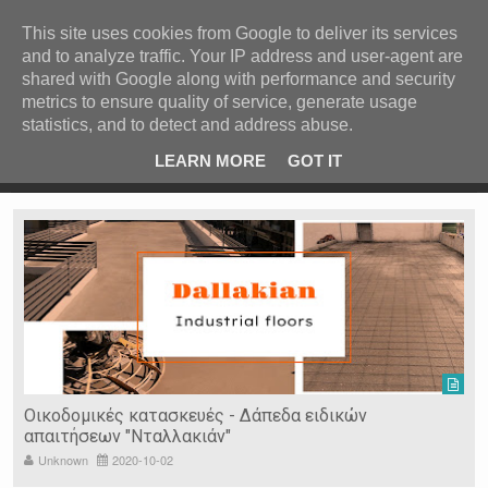
ΚΕΝΤΡΙΚΗ
ΑΝΑ ΚΑΤΗΓΟΡΙΑ
This site uses cookies from Google to deliver its services
and to analyze traffic. Your IP address and user-agent are
ΕΙΔΗΣΕΙΣ
shared with Google along with performance and security
ΑΝΑ ΠΕΡΙΟΧΗ
metrics to ensure quality of service, generate usage
statistics, and to detect and address abuse.
ΠΡΟΣΦΑΤΑ ΝΕΑ
Recent Post
ρρες
Κατερίνα Περιστέρη: «Οι εργασίες στον Τύμβο Καστά
LEARN MORE
GOT IT
πάνε σαν τον κάβουρα»
Ν. ΣΕΡΡΩΝ
Η ΓΗ ΜΑΣ
ΤΥΧΑΙΕΣ
ΑΝΑΡΤΗΣΕΙΣ/ΑΡΘΡΑ
Serres Racing Circuit
Panserraikos FC
Ikaroi B.C.
Οικοδομικές κατασκευές - Δάπεδα ειδικών
απαιτήσεων "Νταλλακιάν"
Unknown
2020-10-02