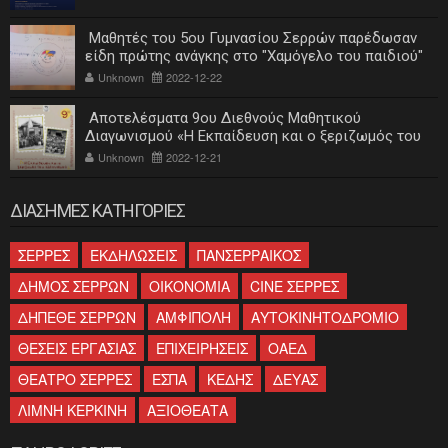
Μαθητές του 5ου Γυμνασίου Σερρών παρέδωσαν
είδη πρώτης ανάγκης στο "Χαμόγελο του παιδιού"
Unknown
2022-12-22
Αποτελέσματα 9ου Διεθνούς Μαθητικού
Διαγωνισμού «Η Εκπαίδευση και ο ξεριζωμός του
ελληνισμού»
Unknown
2022-12-21
ΔΙΑΣΗΜΕΣ ΚΑΤΗΓΟΡΙΕΣ
ΣΕΡΡΕΣ
ΕΚΔΗΛΩΣΕΙΣ
ΠΑΝΣΕΡΡΑΙΚΟΣ
ΔΗΜΟΣ ΣΕΡΡΩΝ
ΟΙΚΟΝΟΜΙΑ
CINE ΣΕΡΡΕΣ
ΔΗΠΕΘΕ ΣΕΡΡΩΝ
ΑΜΦΙΠΟΛΗ
ΑΥΤΟΚΙΝΗΤΟΔΡΟΜΙΟ
ΘΕΣΕΙΣ ΕΡΓΑΣΙΑΣ
ΕΠΙΧΕΙΡΗΣΕΙΣ
ΟΑΕΔ
ΘΕΑΤΡΟ ΣΕΡΡΕΣ
ΕΣΠΑ
ΚΕΔΗΣ
ΔΕΥΑΣ
ΛΙΜΝΗ ΚΕΡΚΙΝΗ
ΑΞΙΟΘΕΑΤΑ