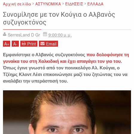
Αρχική σελίδα
ΑΣΤΥΝΟΜΙΚΑ
ΕΙΔΗΣΕΙΣ
ΕΛΛΑΔΑ
Συνομίλησε με τον Κούγια ο Αλβανός
συζυγοκτόνος
SerresLand D Gr
9:00:00 μ.μ.
A
+
A
-
Print
Email
Εμφανίστηκε ο Αλβανός συζυγοκτόνος
που δολοφόνησε τη
γυναίκα του στη Χαλκιδική και έχει απαγάγει τον γιο του
.
Όπως έγινε γνωστό από τον ποινικολόγο Αλ. Κούγια, ο
Τζέημς Κλοντ Λέσι επικοινώνησε μαζί του ζητώντας του να
αναλάβει την υπεράσπισή του.