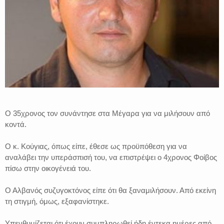
Ο 35χρονος τον συνάντησε στα Μέγαρα για να μιλήσουν από
κοντά.
Ο κ. Κούγιας, όπως είπε, έθεσε ως προϋπόθεση για να
αναλάβει την υπεράσπισή του, να επιστρέψει ο 4χρονος Φοίβος
πίσω στην οικογένειά του.
Ο Αλβανός συζυγοκτόνος είπε ότι θα ξαναμιλήσουν. Από εκείνη
τη στιγμή, όμως, εξαφανίστηκε.
Υπενθυμίζεται ότι έχουν συμπληρωθεί ήδη έντεκα ημέρες από