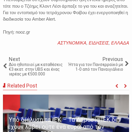
τότε που ο Τζέημς Κλοντ Λέσι άρπαξε το γιο του και αναζητείται.
Για τον εντοπισμό του τετράχρονου Φοίβου έχει ενεργοποιηθεί η
διαδικασία του Amber Alert.
Πηγή: nooz.gr
ΑΣΤΥΝΟΜΙΚΑ
,
ΕΙΔΗΣΕΙΣ
,
ΕΛΛΑΔΑ
Next
Previous
Δύο ηθοποιοί με καταθέσεις
Ήττα για τον Πανσερραϊκό με
€3 εκατ. στην UBS και ένας
1-0 από τον Παναιγιάλειο
ιερέας με €500.000
Related Post
Υπό διάλυση τα ΙΕΚ – Τα Δημόσια ΙΕΚ δεν
έχουν λάβει ούτε ένα ευρώ από τον