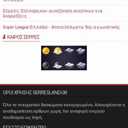
Σέρρες: Σύλληψη και αναζήτηση ανηλίκων για
διαρρήξεις
Super League Ελλάδα - Αποτελέσματα 5ης αγωνιστικής
ΚΑΙΡΟΣ ΣΕΡΡΕΣ
ΟΡΟΙ ΧΡΗΣΗΣ SERRESLAND.GR
Όλα τα πνευματικά δικαιώματα κατοχυρωμένα. Απαγορέυεται η
αναδημοσίευση άρθρων χωρίς την αναφορά ενεργού
συνδέσμου ως πηγή.
ΕΣΥ ΣΤΟ ΕΠΙΚΕΝΤΡΟ...