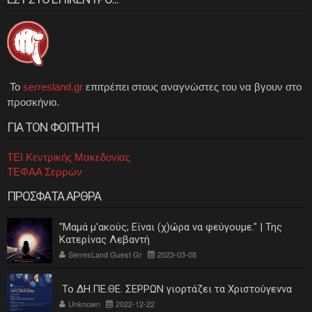
Το
serresland.gr
επιτρέπει στους αναγνώστες του να βγουν στο
προσκήνιο.
ΓΙΑ ΤΟΝ ΦΟΙΤΗΤΗ
ΤΕΙ Κεντρικής Μακεδονίας
ΤΕΦΑΑ Σερρών
ΠΡΟΣΦΑΤΑ ΑΡΘΡΑ
"Μαμά μ'ακούς; Είναι (χ)ώρα να φεύγουμε." | Της
Κατερίνας Λεβαντή
SerresLand Guest Gr
2023-03-08
Το ΔΗ.ΠΕ.ΘΕ. ΣΕΡΡΩΝ γιορτάζει τα Χριστούγεννα
Unknown
2022-12-22