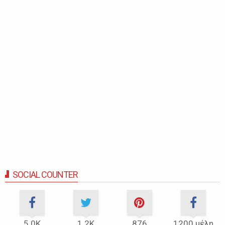
SOCIAL COUNTER
5.0Κ
1.2Κ
876
1200 μέλη