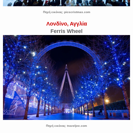
Πηγή εικόνας: picscristmas.com
Λονδίνο, Αγγλία
Ferris Wheel
Πηγή εικόνας: traveljee.com