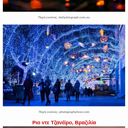
Πηγή εικόνας: dailytelegraph.com.au
Πηγή εικόνας: photographyheat.com
Ριο ντε Τζανέϊρο, Βραζιλία