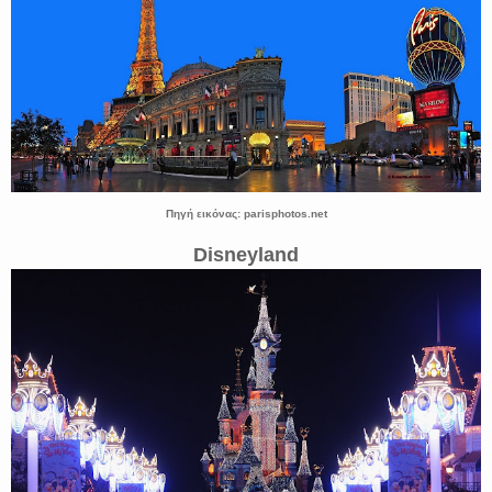
Πηγή εικόνας: parisphotos.net
Disneyland