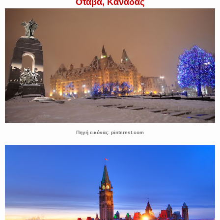
Οτάβα, Καναδάς
Πηγή εικόνας: pinterest.com