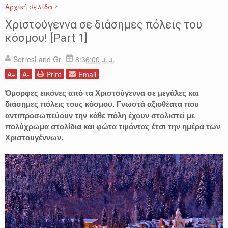
Αρχική σελίδα
ΕΙΚΟΝΕΣ
ΚΟΣΜΟΣ
ΠΟΛΕΙΣ
ΠΡΟΟΡΙΣΜΟΙ
ΤΑΞΙΔΙΑ
Χριστούγεννα σε διάσημες πόλεις του
ΧΡΙΣΤΟΥΓΕΝΝΑ
κόσμου! [Part 1]
SerresLand Gr
8:36:00 μ.μ.
A
+
A
-
Print
Email
Όμορφες εικόνες από τα Χριστούγεννα σε μεγάλες και
διάσημες πόλεις τους κόσμου. Γνωστά αξιοθέατα που
αντιπροσωπεύουν την κάθε πόλη έχουν στολιστεί με
πολύχρωμα στολίδια και φώτα τιμόντας έτσι την ημέρα των
Χριστουγέννων.