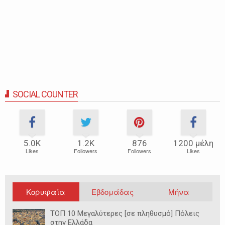
SOCIAL COUNTER
5.0Κ
1.2Κ
876
1200 μέλη
Likes
Followers
Followers
Likes
Κορυφαία
Εβδομάδας
Μήνα
ΤΟΠ 10 Μεγαλύτερες [σε πληθυσμό] Πόλεις
στην Ελλάδα