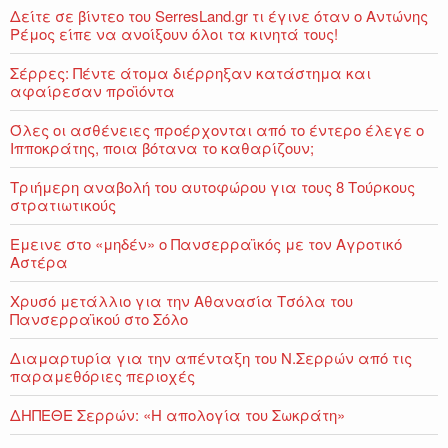
Δείτε σε βίντεο του SerresLand.gr τι έγινε όταν ο Αντώνης
Ρέμος είπε να ανοίξουν όλοι τα κινητά τους!
Σέρρες: Πέντε άτομα διέρρηξαν κατάστημα και
αφαίρεσαν προϊόντα
Όλες οι ασθένειες προέρχονται από το έντερο έλεγε ο
Ιπποκράτης, ποια βότανα το καθαρίζουν;
Τριήμερη αναβολή του αυτοφώρου για τους 8 Τούρκους
στρατιωτικούς
Εμεινε στο «μηδέν» o Πανσερραϊκός με τον Αγροτικό
Αστέρα
Χρυσό μετάλλιο για την Αθανασία Τσόλα του
Πανσερραϊκού στο Σόλο
Διαμαρτυρία για την απένταξη του Ν.Σερρών από τις
παραμεθόριες περιοχές
ΔΗΠΕΘΕ Σερρών: «Η απολογία του Σωκράτη»