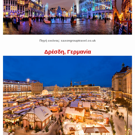
Πηγή εικόνας: saxongrouptravel.co.uk
Δρέσδη, Γερμανία