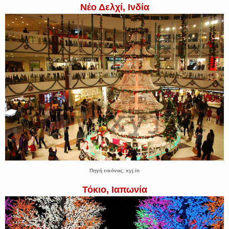
Νέο Δελχί, Ινδία
Πηγή εικόνας: xyj.in
Τόκιο, Ιαπωνία