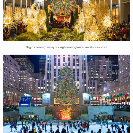
Πηγή εικόνας: newyorksightseeingtours.wordpress.com