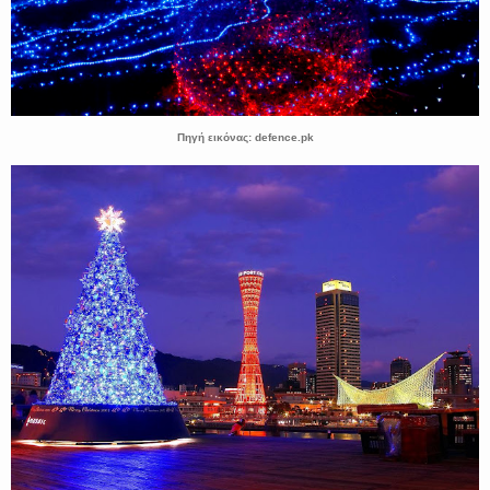
Πηγή εικόνας: defence.pk