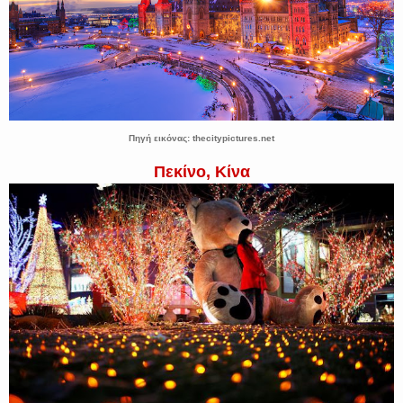
Πηγή εικόνας: thecitypictures.net
Πεκίνο, Κίνα