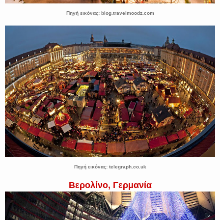
Πηγή εικόνας: blog.travelmoodz.com
Πηγή εικόνας: telegraph.co.uk
Βερολίνο, Γερμανία