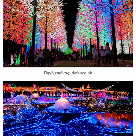
Πηγή εικόνας: defence.pk