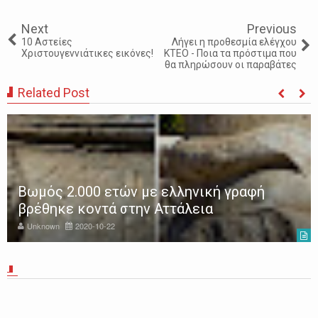
Next
Previous
10 Αστείες
Λήγει η προθεσμία ελέγχου
Χριστουγεννιάτικες εικόνες!
ΚΤΕΟ - Ποια τα πρόστιμα που
θα πληρώσουν οι παραβάτες
Related Post
Παγκόσμιος Οργανισμός Υγείας - Αυτή
είναι η λίστα με τα 116 πράγματα που
προκαλούν καρκίνο
Unknown
2017-05-04