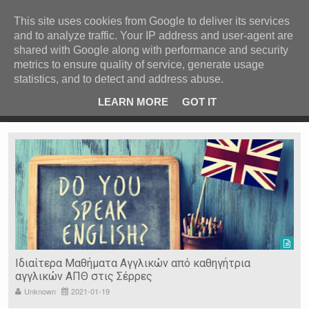
ΚΕΝΤΡΙΚΗ
ΑΝΑ ΚΑΤΗΓΟΡΙΑ
This site uses cookies from Google to deliver its services
and to analyze traffic. Your IP address and user-agent are
ΕΙΔΗΣΕΙΣ
shared with Google along with performance and security
ΑΝΑ ΠΕΡΙΟΧΗ
metrics to ensure quality of service, generate usage
statistics, and to detect and address abuse.
ΠΡΟΣΦΑΤΑ ΝΕΑ
Recent Post
 είδη
Ιερόσυλοι έκλεψαν τάματα από Ιερό Ναό στις Σέρρες
LEARN MORE
GOT IT
"
Ν. ΣΕΡΡΩΝ
Η ΓΗ ΜΑΣ
ΤΥΧΑΙΕΣ
ΑΝΑΡΤΗΣΕΙΣ/ΑΡΘΡΑ
Serres Racing Circuit
Panserraikos FC
Ikaroi B.C.
Ιδιαίτερα Μαθήματα Αγγλικών από καθηγήτρια
αγγλικών ΑΠΘ στις Σέρρες
Unknown
2021-01-19