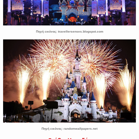
Πηγή εικόνας: travellersenses.blogspot.com
Πηγή εικόνας: randomwallpapers.net