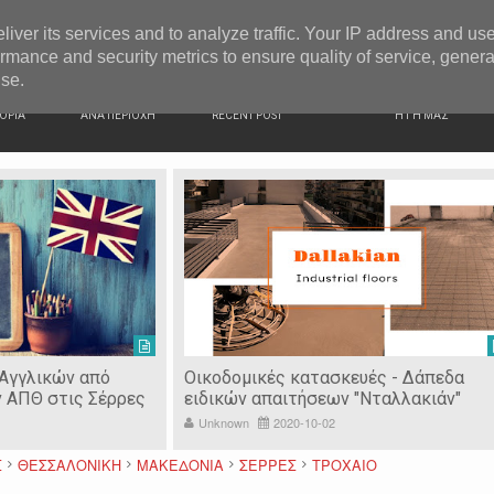
G NEWS
Ιερόσυλοι έκλεψαν τάματα από Ιερό Ναό στις Σέρρες
liver its services and to analyze traffic. Your IP address and us
rmance and security metrics to ensure quality of service, gener
use.
ΙΚΗ
ΕΙΔΗΣΕΙΣ
ΠΡΟΣΦΑΤΑ ΝΕΑ
Ν. ΣΕΡΡΩΝ
ΟΡΙΑ
ΑΝΑ ΠΕΡΙΟΧΗ
RECENT POST
Η ΓΗ ΜΑΣ
 Αγγλικών από
Οικοδομικές κατασκευές - Δάπεδα
ν ΑΠΘ στις Σέρρες
ειδικών απαιτήσεων "Νταλλακιάν"
Unknown
2020-10-02
Σ
ΘΕΣΣΑΛΟΝΙΚΗ
ΜΑΚΕΔΟΝΙΑ
ΣΕΡΡΕΣ
ΤΡΟΧΑΙΟ