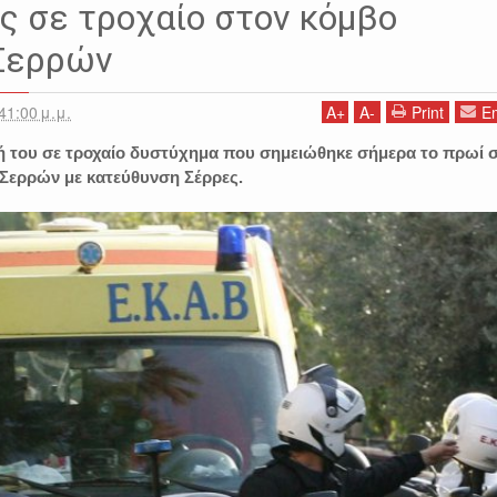
ς σε τροχαίο στον κόμβο
 Σερρών
41:00 μ.μ.
A
+
A
-
Print
Em
ή του σε τροχαίο δυστύχημα που σημειώθηκε σήμερα το πρωί 
Σερρών με κατεύθυνση Σέρρες.