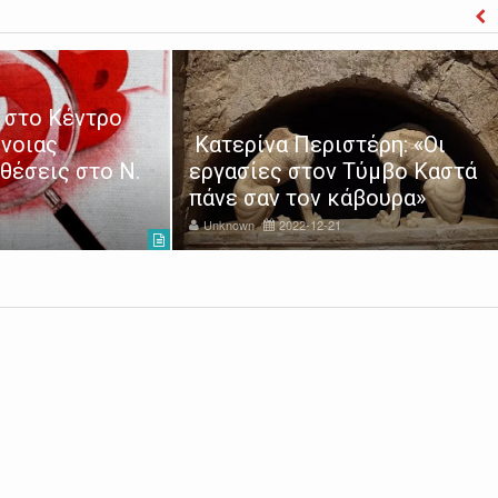
 στο Κέντρο
νοιας
Κατερίνα Περιστέρη: «Οι
θέσεις στο Ν.
εργασίες στον Τύμβο Καστά
πάνε σαν τον κάβουρα»
Unknown
2022-12-21