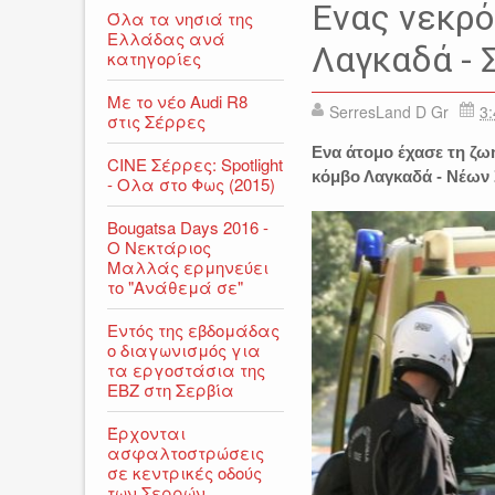
Ενας νεκρό
Όλα τα νησιά της
Ελλάδας ανά
Λαγκαδά -
κατηγορίες
Με το νέο Audi R8
SerresLand D Gr
3:
στις Σέρρες
Ενα άτομο έχασε τη ζω
CINE Σέρρες: Spotlight
κόμβο Λαγκαδά -
Νέων
- Ολα στο Φως (2015)
Bougatsa Days 2016 -
Ο Νεκτάριος
Μαλλάς ερμηνεύει
το "Ανάθεμά σε"
Εντός της εβδομάδας
ο διαγωνισμός για
τα εργοστάσια της
ΕΒΖ στη Σερβία
Έρχονται
ασφαλτοστρώσεις
σε κεντρικές οδούς
των Σερρών