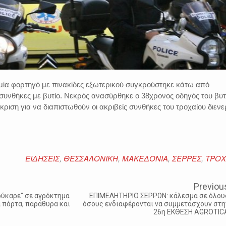
ία φορτηγό με πινακίδες εξωτερικού συγκρούστηκε κάτω από
συνθήκες με βυτίο. Νεκρός ανασύρθηκε ο 38χρονος οδηγός του βυτ
κριση για να διαπιστωθούν οι ακριβείς συνθήκες του τροχαίου διενε
ΕΙΔΗΣΕΙΣ
,
ΘΕΣΣΑΛΟΝΙΚΗ
,
ΜΑΚΕΔΟΝΙΑ
,
ΣΕΡΡΕΣ
,
ΤΡΟΧ
Previou
ούκαρε" σε αγρόκτημα
ΕΠΙΜΕΛΗΤΗΡΙΟ ΣΕΡΡΩΝ: κάλεσμα σε όλου
 πόρτα, παράθυρα και
όσους ενδιαφέρονται να συμμετάσχουν στη
26η ΕΚΘΕΣΗ AGROTIC