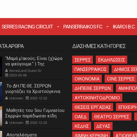
SERRES RACING CIRCUIT
PANSERRAIKOS FC
IKAROI B.C.
ΑΤΑ ΑΡΘΡΑ
ΔΙΑΣΗΜΕΣ ΚΑΤΗΓΟΡΙΕΣ
"Μαμά μ'ακούς; Είναι (χ)ώρα
ΣΕΡΡΕΣ
ΕΚΔΗΛΩΣΕΙΣ
να φεύγουμε." | Της
ΠΑΝΣΕΡΡΑΙΚΟΣ
ΔΗΜΟΣ ΣΕ
Κατερίνας Λεβαντή
SerresLand Guest Gr
2023-03-08
ΟΙΚΟΝΟΜΙΑ
CINE ΣΕΡΡΕΣ
Το ΔΗ.ΠΕ.ΘΕ. ΣΕΡΡΩΝ
ΔΗΠΕΘΕ ΣΕΡΡΩΝ
ΑΜΦΙΠΟ
γιορτάζει τα Χριστούγεννα
ΑΥΤΟΚΙΝΗΤΟΔΡΟΜΙΟ
Unknown
2022-12-22
ΘΕΣΕΙΣ ΕΡΓΑΣΙΑΣ
ΕΠΙΧΕΙΡΗ
Μαθητές του 5ου Γυμνασίου
Σερρών παρέδωσαν είδη
ΟΑΕΔ
ΘΕΑΤΡΟ ΣΕΡΡΕΣ
πρώτης ανάγκης στο
Unknown
2022-12-22
ΚΕΔΗΣ
ΔΕΥΑΣ
"Χαμόγελο του παιδιού"
Αποτελέσματα
ΛΙΜΝΗ ΚΕΡΚΙΝΗ
ΑΞΙΟΘΕΑ