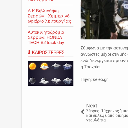
Δ.Κ.Βιβλιοθήκη
Σερρών - Χειμερινό
ωράριο λειτουργίας
Αυτοκινητοδρόμιο
Σερρών: HONDA
TECH S2 track day
Σύμφωνα με την αστυνομ
ΚΑΙΡΟΣ ΣΕΡΡΕΣ
άγνωστες μέχρι στιγμής 
ενώ διενεργείται προανά
η Τροχαία.
Πηγή: seleo.gr
Next
Σέρρες: 19χρονος "μπ
και έκλεψε από οίκημα
ντουλάπια