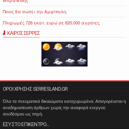
Μπραϊκίδης
Ποιος θα σώσει την Αμφίπολη;
Πληρωμές 726 εκατ. ευρώ σε 620.000 αγρότες
ΚΑΙΡΟΣ ΣΕΡΡΕΣ
ΟΡΟΙ ΧΡΗΣΗΣ SERRESLAND.GR
Όλα τα πνευματικά δικαιώματα κατοχυρωμένα. Απαγορέυεται η
αναδημοσίευση άρθρων χωρίς την αναφορά ενεργού
συνδέσμου ως πηγή.
ΕΣΥ ΣΤΟ ΕΠΙΚΕΝΤΡΟ...