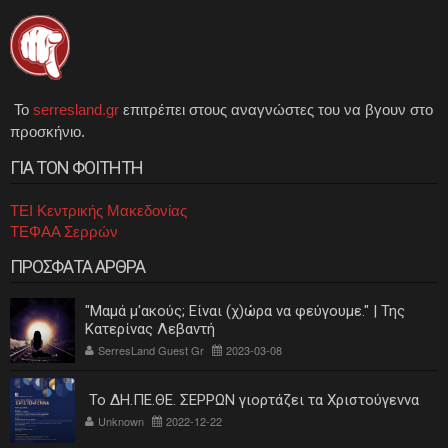
Το
serresland.gr
επιτρέπει στους αναγνώστες του να βγουν στο
προσκήνιο.
ΓΙΑ ΤΟΝ ΦΟΙΤΗΤΗ
ΤΕΙ Κεντρικής Μακεδονίας
ΤΕΦΑΑ Σερρών
ΠΡΟΣΦΑΤΑ ΑΡΘΡΑ
"Μαμά μ'ακούς; Είναι (χ)ώρα να φεύγουμε." | Της
Κατερίνας Λεβαντή
SerresLand Guest Gr
2023-03-08
Το ΔΗ.ΠΕ.ΘΕ. ΣΕΡΡΩΝ γιορτάζει τα Χριστούγεννα
Unknown
2022-12-22