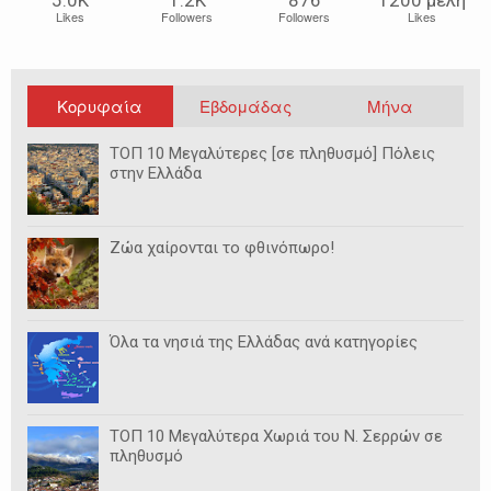
5.0Κ
1.2Κ
876
1200 μέλη
Likes
Followers
Followers
Likes
Κορυφαία
Εβδομάδας
Μήνα
ΤΟΠ 10 Μεγαλύτερες [σε πληθυσμό] Πόλεις
στην Ελλάδα
Ζώα χαίρονται το φθινόπωρο!
Όλα τα νησιά της Ελλάδας ανά κατηγορίες
ΤΟΠ 10 Μεγαλύτερα Χωριά του Ν. Σερρών σε
πληθυσμό