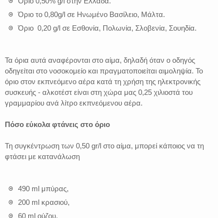
Όριο 0,50% g/l στην Ελλάδα.
Όριο το 0,80g/l σε Ηνωμένο Βασίλειο, Μάλτα.
Όριο 0,20 g/l σε Εσθονία, Πολωνία, Σλοβενία, Σουηδία.
Τα όρια αυτά αναφέρονται στο αίμα, δηλαδή όταν ο οδηγός
οδηγείται στο νοσοκομείο και πραγματοποιείται αιμοληψία. Το
όριο στον εκπνεόμενο αέρα κατά τη χρήση της ηλεκτρονικής
συσκευής - αλκοτέστ είναι στη χώρα μας 0,25 χιλιοστά του
γραμμαρίου ανά λίτρο εκπνεόμενου αέρα.
Πόσο εύκολα φτάνεις στο όριο
Τη συγκέντρωση των 0,50 gr/l στο αίμα, μπορεί κάποιος να τη
φτάσει με κατανάλωση
490 ml μπύρας,
200 ml κρασιού,
60 ml ούζου,