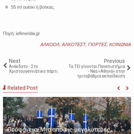
55 ml ουίσκι ή βότκας.
Πηγή: iefimerida.gr
ΑΛΚΟΟΛ
,
ΑΛΚΟΤΕΣΤ
,
ΓΙΟΡΤΕΣ
,
ΚΟΙΝΩΝΙΑ
Next
Previous
Ανέκδοτο - Στο
Τα ΤΕΙ γίνονται Πανεπιστήμια
Χριστουγεννιάτικο πάρτι
- Νέα «Αθηνά» στην
τριτοβάθμια εκπαίδευση
Related Post
Θεοφάνεια: Μια από τις μεγαλύτερες