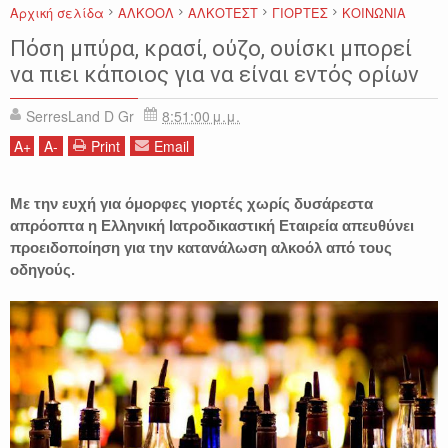
Αρχική σελίδα
ΑΛΚΟΟΛ
ΑΛΚΟΤΕΣΤ
ΓΙΟΡΤΕΣ
ΚΟΙΝΩΝΙΑ
Πόση μπύρα, κρασί, ούζο, ουίσκι μπορεί
να πιει κάποιος για να είναι εντός ορίων
SerresLand D Gr
8:51:00 μ.μ.
A
+
A
-
Print
Email
Με την ευχή για όμορφες γιορτές χωρίς δυσάρεστα
απρόοπτα η Ελληνική Ιατροδικαστική Εταιρεία απευθύνει
προειδοποίηση για την κατανάλωση αλκοόλ από τους
οδηγούς.