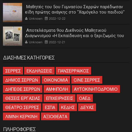
Μαθητές του 5ου Γυμνασίου Σερρών παρέδωσαν
είδη πρώτης ανάγκης στο "Χαμόγελο του παιδιού"
Unknown
2022-12-22
Αποτελέσματα 9ου Διεθνούς Μαθητικού
Διαγωνισμού «Η Εκπαίδευση και ο ξεριζωμός του
ελληνισμού»
Unknown
2022-12-21
ΔΙΑΣΗΜΕΣ ΚΑΤΗΓΟΡΙΕΣ
ΣΕΡΡΕΣ
ΕΚΔΗΛΩΣΕΙΣ
ΠΑΝΣΕΡΡΑΙΚΟΣ
ΔΗΜΟΣ ΣΕΡΡΩΝ
ΟΙΚΟΝΟΜΙΑ
CINE ΣΕΡΡΕΣ
ΔΗΠΕΘΕ ΣΕΡΡΩΝ
ΑΜΦΙΠΟΛΗ
ΑΥΤΟΚΙΝΗΤΟΔΡΟΜΙΟ
ΘΕΣΕΙΣ ΕΡΓΑΣΙΑΣ
ΕΠΙΧΕΙΡΗΣΕΙΣ
ΟΑΕΔ
ΘΕΑΤΡΟ ΣΕΡΡΕΣ
ΕΣΠΑ
ΚΕΔΗΣ
ΔΕΥΑΣ
ΛΙΜΝΗ ΚΕΡΚΙΝΗ
ΑΞΙΟΘΕΑΤΑ
ΠΛΗΡΟΦΟΡΙΕΣ