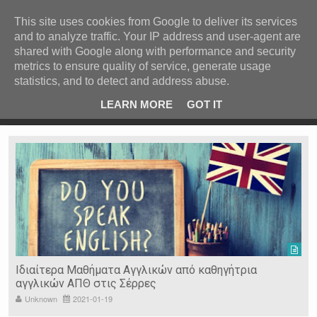
ΚΕΝΤΡΙΚΗ
ΑΝΑ ΚΑΤΗΓΟΡΙΑ
This site uses cookies from Google to deliver its services
and to analyze traffic. Your IP address and user-agent are
ΕΙΔΗΣΕΙΣ
shared with Google along with performance and security
ΑΝΑ ΠΕΡΙΟΧΗ
metrics to ensure quality of service, generate usage
statistics, and to detect and address abuse.
ΠΡΟΣΦΑΤΑ ΝΕΑ
Recent Post
 είδη
Ιερόσυλοι έκλεψαν τάματα από Ιερό Ναό στις Σέρρες
LEARN MORE
GOT IT
"
Ν. ΣΕΡΡΩΝ
Η ΓΗ ΜΑΣ
ΤΥΧΑΙΕΣ
ΑΝΑΡΤΗΣΕΙΣ/ΑΡΘΡΑ
Serres Racing Circuit
Panserraikos FC
Ikaroi B.C.
Ιδιαίτερα Μαθήματα Αγγλικών από καθηγήτρια
αγγλικών ΑΠΘ στις Σέρρες
Unknown
2021-01-19