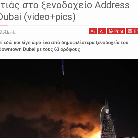
ιάς στο ξενοδοχείο Address
ubai (video+pics)
:00 μ.μ.
A
+
A
-
Print
Em
θεί εδώ και λίγη ώρα ένα από δημοφιλέστερα ξενοδοχεία του
Downtown Dubai με τους 63 ορόφους