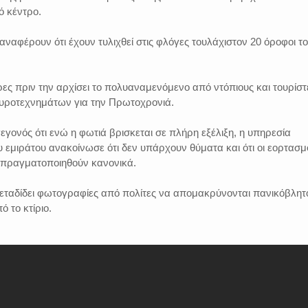
ό κέντρο.
ναφέρουν ότι έχουν τυλιχθεί στις φλόγες τουλάχιστον 20 όροφοι τ
ς πριν την αρχίσει το πολυαναμενόμενο από ντόπιους και τουρίστ
υροτεχνημάτων για την Πρωτοχρονιά.
γονός ότι ενώ η φωτιά βρισκεται σε πλήρη εξέλιξη, η υπηρεσία
υ εμιράτου ανακοίνωσε ότι δεν υπάρχουν θύματα και ότι οι εορτασμ
 πραγματοποιηθούν κανονικά.
μεταδίδει φωτογραφίες από πολίτες να απομακρύνονται πανικόβλητ
 το κτίριο.