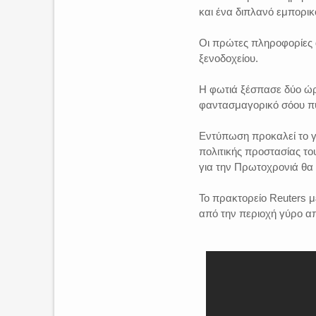
και ένα διπλανό εμπορικ
Οι πρώτες πληροφορίες α
ξενοδοχείου.
Η φωτιά ξέσπασε δύο ώρε
φαντασμαγορικό σόου π
Εντύπωση προκαλεί το γε
πολιτικής προστασίας το
για την Πρωτοχρονιά θα
Το πρακτορείο Reuters 
από την περιοχή γύρο από