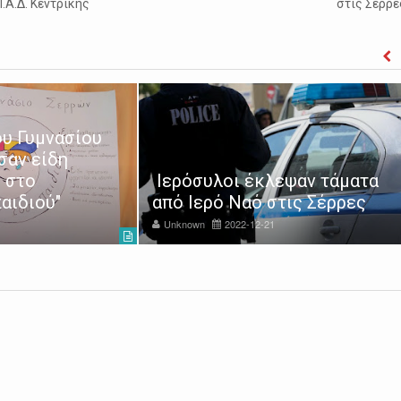
Π.Α.Δ. Κεντρικής
στις Σέρρε
υ Γυμνασίου
σαν είδη
 στο
Ιερόσυλοι έκλεψαν τάματα
αιδιού"
από Ιερό Ναό στις Σέρρες
Unknown
2022-12-21