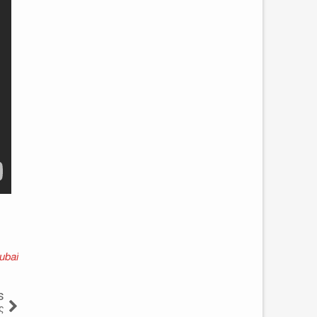
ubai
s
ς