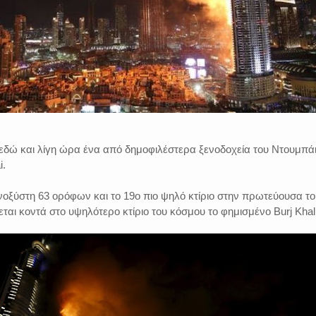
εί εδώ και λίγη ώρα ένα από δημοφιλέστερα ξενοδοχεία του Ντουμπάι
i.
νοξύστη 63 ορόφων και το 19ο πιο ψηλό κτίριο στην πρωτεύουσα το
εται κοντά στο υψηλότερο κτίριο του κόσμου το φημισμένο Burj Khal