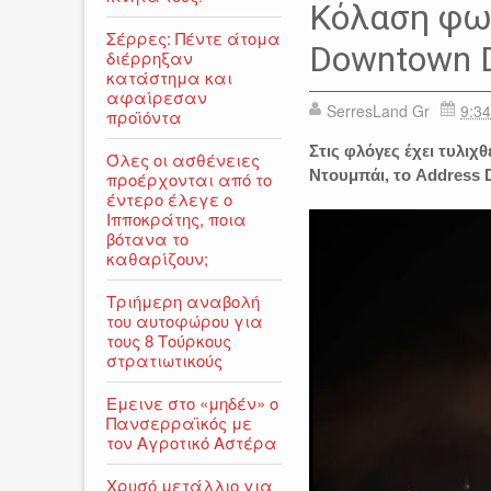
Κόλαση φωτ
Σέρρες: Πέντε άτομα
Downtown D
διέρρηξαν
κατάστημα και
αφαίρεσαν
SerresLand Gr
9:34
προϊόντα
Στις φλόγες έχει τυλιχ
Όλες οι ασθένειες
Ντουμπάι, το Address 
προέρχονται από το
έντερο έλεγε ο
Ιπποκράτης, ποια
βότανα το
καθαρίζουν;
Τριήμερη αναβολή
του αυτοφώρου για
τους 8 Τούρκους
στρατιωτικούς
Εμεινε στο «μηδέν» o
Πανσερραϊκός με
τον Αγροτικό Αστέρα
Χρυσό μετάλλιο για