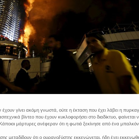
ν έχουν γίνει ακόμη γνωστά, ούτε η έκταση που έχει λάβει η πυρκαγ
σιτεχνικά βίντεο που έχουν κυκλοφορήσει στο διαδίκτυο, φαίνεται 
. Κάποιοι μάρτυρες ανέφεραν ότι η φωτιά ξεκίνησε από ένα μπαλκόν
ης μεταδίδουν ότι ο ουρανοξύστης εκκενώνεται. ήδη έχει εκκενωθε