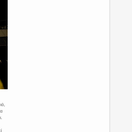
ιά,
να
ι.
ί