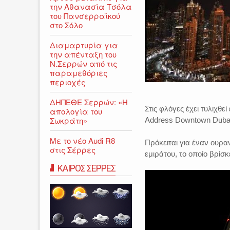
την Αθανασία Τσόλα
του Πανσερραϊκού
στο Σόλο
Διαμαρτυρία για
την απένταξη του
Ν.Σερρών από τις
παραμεθόριες
περιοχές
ΔΗΠΕΘΕ Σερρών: «Η
Στις φλόγες έχει τυλιχθ
απολογία του
Σωκράτη»
Address Downtown Duba
Με το νέο Audi R8
Πρόκειται για έναν ουρα
στις Σέρρες
εμιράτου, το οποίο βρίσκ
ΚΑΙΡΟΣ ΣΕΡΡΕΣ