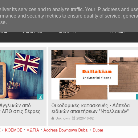
G NEWS
Ιερόσυλοι έκλεψαν τάματα από Ιερό Ναό στις Σέρρες
liver its services and to analyze traffic. Your IP address and us
rmance and security metrics to ensure quality of service, gener
use.
ΙΚΗ
ΕΙΔΗΣΕΙΣ
ΠΡΟΣΦΑΤΑ ΝΕΑ
Ν. ΣΕΡΡΩΝ
ΟΡΙΑ
ΑΝΑ ΠΕΡΙΟΧΗ
RECENT POST
Η ΓΗ ΜΑΣ
 Αγγλικών από
Οικοδομικές κατασκευές - Δάπεδα
ν ΑΠΘ στις Σέρρες
ειδικών απαιτήσεων "Νταλλακιάν"
Unknown
2020-10-02
Σ
ΚΟΣΜΟΣ
ΦΩΤΙΑ
Address Downtown Dubai
Dubai