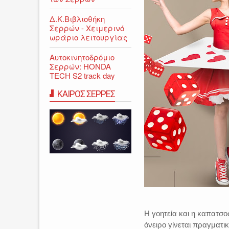
Δ.Κ.Βιβλιοθήκη
Σερρών - Χειμερινό
ωράριο λειτουργίας
Αυτοκινητοδρόμιο
Σερρών: HONDA
TECH S2 track day
ΚΑΙΡΟΣ ΣΕΡΡΕΣ
Η γοητεία και η καπατσ
όνειρο γίνεται πραγματ