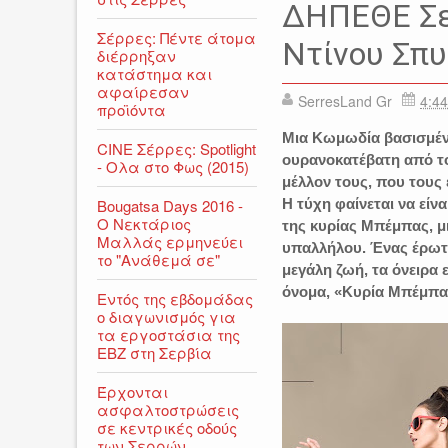
ΔΗΠΕΘΕ ΣΕΡΡΩΝ
ΕΚΔΗ
ΔΗΠΕΘΕ Σε
Σέρρες: Πέντε άτομα
Ντίνου Σπ
διέρρηξαν
κατάστημα και
αφαίρεσαν
SerresLand Gr
4:44
προϊόντα
Μια Κωμωδία βασισμένη
CINE Σέρρες: Spotlight
ουρανοκατέβατη από το
- Ολα στο Φως (2015)
μέλλον τους, που τους 
Bougatsa Days 2016 -
Η τύχη φαίνεται να είν
Ο Νεκτάριος
της κυρίας Μπέμπας, μ
Μαλλάς ερμηνεύει
υπαλλήλου. Ένας έρωτα
το "Ανάθεμά σε"
μεγάλη ζωή, τα όνειρα 
όνομα, «Κυρία Μπέμπα
Εντός της εβδομάδας
ο διαγωνισμός για
τα εργοστάσια της
ΕΒΖ στη Σερβία
Έρχονται
ασφαλτοστρώσεις
σε κεντρικές οδούς
των Σερρών