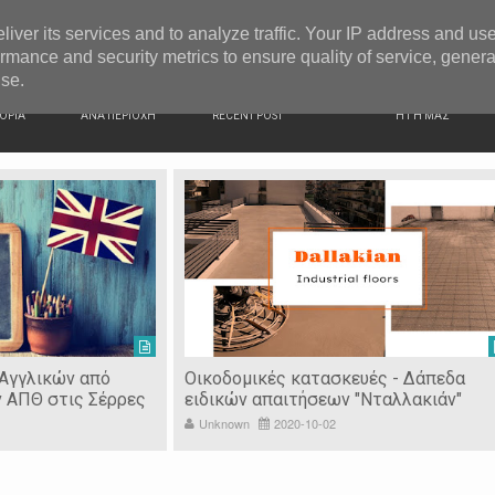
G NEWS
Ιερόσυλοι έκλεψαν τάματα από Ιερό Ναό στις Σέρρες
liver its services and to analyze traffic. Your IP address and us
rmance and security metrics to ensure quality of service, gener
use.
ΙΚΗ
ΕΙΔΗΣΕΙΣ
ΠΡΟΣΦΑΤΑ ΝΕΑ
Ν. ΣΕΡΡΩΝ
ΟΡΙΑ
ΑΝΑ ΠΕΡΙΟΧΗ
RECENT POST
Η ΓΗ ΜΑΣ
 Αγγλικών από
Οικοδομικές κατασκευές - Δάπεδα
ν ΑΠΘ στις Σέρρες
ειδικών απαιτήσεων "Νταλλακιάν"
Unknown
2020-10-02