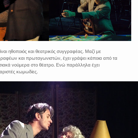
ναι ηθοποιός και θεατρικός συγγραφέας. Μαζί με
ραφέων και πρωταγωνιστών, έχει γράψει κάποια από τα
σιακά νούμερα στο θέατρο. Ενώ παράλληλα έχει
ταριστές κωμωδίες.