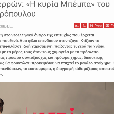
ΛΩΣΕΙΣ
Η ΚΥΡΙΑ ΜΠΕΜΠΑ
ΘΕΑΤΡΟ ΣΕΡΡΕΣ
ΝΤΙΝΟΣ ΣΠΥΡΟΠΟΥΛ
ρρών: «Η κυρία Μπέμπα» του
υρόπουλου
:00 μ.μ.
A
+
A
-
Print
Em
 στο νεοελληνικό όνειρο της επιτυχίας που έρχεται
 πουθενά. Δυο φίλοι επενδύουν στον τζόγο. Κτίζουν το
επιφυλάσσει ζωή χαρισάμενη, παίζοντας τυχερά παιχνίδια.
αι με το μέρος τους όταν τους χαμογελά με το πρόσωπο
ιας πρόωρα συνταξιούχας και πρόωρα χήρας, δικαστικής
ς θα φουντώσει προκειμένου να παιχτεί το μεγάλο στοίχημα. 
επενδύσεων, τα εκατομμύρια, η διαγραφή κάθε μιζέριας αποκτο
».