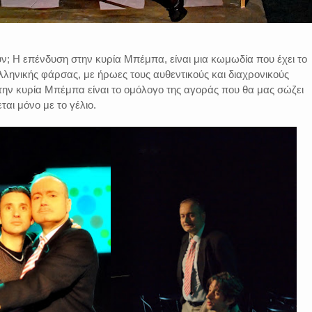
ν; Η επένδυση στην κυρία Μπέμπα, είναι μια κωμωδία που έχει το
ληνικής φάρσας, με ήρωες τους αυθεντικούς και διαχρονικούς
ην κυρία Μπέμπα είναι το ομόλογο της αγοράς που θα μας σώζει
αι μόνο με το γέλιο.