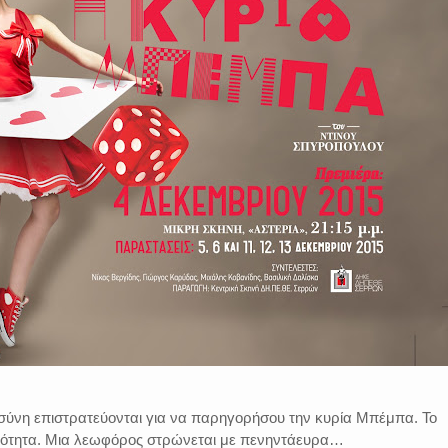
οσύνη επιστρατεύονται για να παρηγορήσου την κυρία Μπέμπα. Το
ικότητα. Μια λεωφόρος στρώνεται με πενηντάευρα…