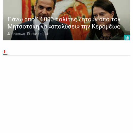
Υπό διάλυση τα ΙΕΚ – Τα Δημόσια ΙΕΚ δεν
έχουν λάβει ούτε ένα ευρώ από τον
Μάρτιο του 2022
Unknown
2022-12-17