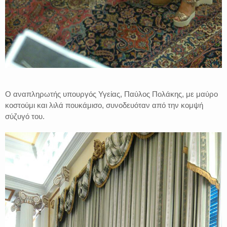
Ο αναπληρωτής υπουργός Υγείας, Παύλος Πολάκης, με μαύρο
κοστούμι και λιλά πουκάμισο, συνοδευόταν από την κομψή
σύζυγό του.