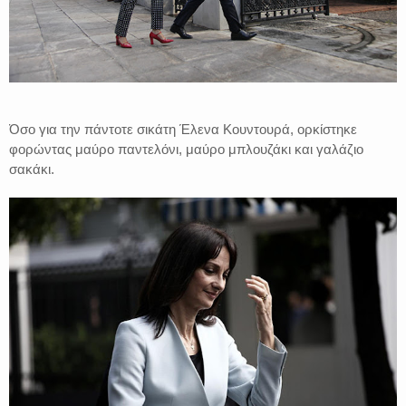
Όσο για την πάντοτε σικάτη Έλενα Κουντουρά, ορκίστηκε
φορώντας μαύρο παντελόνι, μαύρο μπλουζάκι και γαλάζιο
σακάκι.