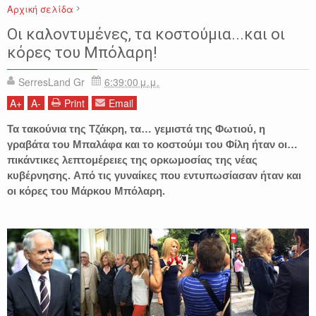
Αρχική σελίδα
ΕΙΔΗΣΕΙΣ
ΕΛΛΑΔΑ
ΜΑΡΚΟΣ ΜΠΟΛΑΡΗΣ
ΠΟΛΙΤΙΚΗ
Οι καλοντυμένες, τα κοστούμια...και οι
κόρες του Μπόλαρη!
SerresLand Gr
6:39:00 μ.μ.
A
+
A
-
Print
Email
Τα τακούνια της Τζάκρη, τα… γεμιστά της Φωτιού, η
γραβάτα του Μπαλάφα και το κοστούμι του Φίλη ήταν οι…
πικάντικες λεπτομέρειες της ορκωμοσίας της νέας
κυβέρνησης.
Από τις γυναίκες που εντυπωσίασαν ήταν και
οι κόρες του Μάρκου Μπόλαρη.