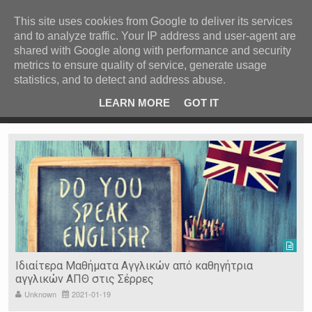
ΚΕΝΤΡΙΚΗ
ΑΝΑ ΚΑΤΗΓΟΡΙΑ
This site uses cookies from Google to deliver its services
and to analyze traffic. Your IP address and user-agent are
ΕΙΔΗΣΕΙΣ
shared with Google along with performance and security
ΑΝΑ ΠΕΡΙΟΧΗ
metrics to ensure quality of service, generate usage
statistics, and to detect and address abuse.
ΠΡΟΣΦΑΤΑ ΝΕΑ
Recent Post
 είδη
Ιερόσυλοι έκλεψαν τάματα από Ιερό Ναό στις Σέρρες
LEARN MORE
GOT IT
"
Ν. ΣΕΡΡΩΝ
Η ΓΗ ΜΑΣ
ΤΥΧΑΙΕΣ
ΑΝΑΡΤΗΣΕΙΣ/ΑΡΘΡΑ
Serres Racing Circuit
Panserraikos FC
Ikaroi B.C.
Ιδιαίτερα Μαθήματα Αγγλικών από καθηγήτρια
αγγλικών ΑΠΘ στις Σέρρες
Unknown
2021-01-19