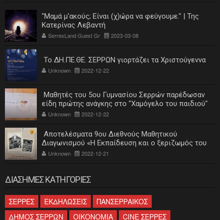
"Μαμά μ'ακούς; Είναι (χ)ώρα να φεύγουμε." | Της
Κατερίνας Λεβαντή
SerresLand Guest Gr
2023-03-08
Το ΔΗ.ΠΕ.ΘΕ. ΣΕΡΡΩΝ γιορτάζει τα Χριστούγεννα
Unknown
2022-12-22
Μαθητές του 5ου Γυμνασίου Σερρών παρέδωσαν
είδη πρώτης ανάγκης στο "Χαμόγελο του παιδιού"
Unknown
2022-12-22
Αποτελέσματα 9ου Διεθνούς Μαθητικού
Διαγωνισμού «Η Εκπαίδευση και ο ξεριζωμός του
ελληνισμού»
Unknown
2022-12-21
ΔΙΑΣΗΜΕΣ ΚΑΤΗΓΟΡΙΕΣ
ΣΕΡΡΕΣ
ΕΚΔΗΛΩΣΕΙΣ
ΠΑΝΣΕΡΡΑΙΚΟΣ
ΔΗΜΟΣ ΣΕΡΡΩΝ
ΟΙΚΟΝΟΜΙΑ
CINE ΣΕΡΡΕΣ