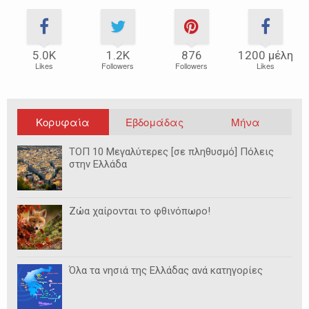
5.0Κ
1.2Κ
876
1200 μέλη
Likes
Followers
Followers
Likes
Κορυφαία
Εβδομάδας
Μήνα
ΤΟΠ 10 Μεγαλύτερες [σε πληθυσμό] Πόλεις
στην Ελλάδα
Ζώα χαίρονται το φθινόπωρο!
Όλα τα νησιά της Ελλάδας ανά κατηγορίες