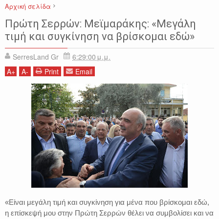
Αρχική σελίδα
ΝΕΑ ΔΗΜΟΚΡΑΤΙΑ
ΠΟΛΙΤΙΚΗ
ΠΡΩΤΗ ΣΕΡΡΩΝ
ΣΕΡΡΕΣ
Πρώτη Σερρών: Μεϊμαράκης: «Μεγάλη
τιμή και συγκίνηση να βρίσκομαι εδώ»
SerresLand Gr
6:29:00 μ.μ.
A
+
A
-
Print
Email
«Είναι μεγάλη τιμή και συγκίνηση για μένα που βρίσκομαι εδώ,
η επίσκεψή μου στην Πρώτη Σερρών θέλει να συμβολίσει και να