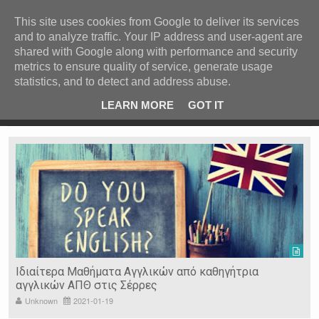
ΚΕΝΤΡΙΚΗ
ΑΝΑ ΚΑΤΗΓΟΡΙΑ
This site uses cookies from Google to deliver its services
and to analyze traffic. Your IP address and user-agent are
ΕΙΔΗΣΕΙΣ
shared with Google along with performance and security
ΑΝΑ ΠΕΡΙΟΧΗ
metrics to ensure quality of service, generate usage
statistics, and to detect and address abuse.
ΠΡΟΣΦΑΤΑ ΝΕΑ
Recent Post
 είδη
Ιερόσυλοι έκλεψαν τάματα από Ιερό Ναό στις Σέρρες
LEARN MORE
GOT IT
"
Ν. ΣΕΡΡΩΝ
Η ΓΗ ΜΑΣ
ΤΥΧΑΙΕΣ
ΑΝΑΡΤΗΣΕΙΣ/ΑΡΘΡΑ
Serres Racing Circuit
Panserraikos FC
Ikaroi B.C.
Ιδιαίτερα Μαθήματα Αγγλικών από καθηγήτρια
αγγλικών ΑΠΘ στις Σέρρες
Unknown
2021-01-19