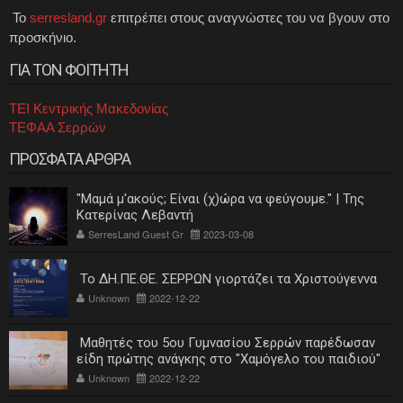
Το
serresland.gr
επιτρέπει στους αναγνώστες του να βγουν στο
προσκήνιο.
ΓΙΑ ΤΟΝ ΦΟΙΤΗΤΗ
ΤΕΙ Κεντρικής Μακεδονίας
ΤΕΦΑΑ Σερρών
ΠΡΟΣΦΑΤΑ ΑΡΘΡΑ
"Μαμά μ'ακούς; Είναι (χ)ώρα να φεύγουμε." | Της
Κατερίνας Λεβαντή
SerresLand Guest Gr
2023-03-08
Το ΔΗ.ΠΕ.ΘΕ. ΣΕΡΡΩΝ γιορτάζει τα Χριστούγεννα
Unknown
2022-12-22
Μαθητές του 5ου Γυμνασίου Σερρών παρέδωσαν
είδη πρώτης ανάγκης στο "Χαμόγελο του παιδιού"
Unknown
2022-12-22