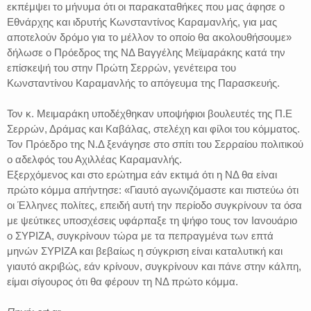
εκπέμψει το μήνυμα ότι οι παρακαταθήκες που μας άφησε ο
Εθνάρχης και ιδρυτής Κωνσταντίνος Καραμανλής, για μας
αποτελούν δρόμο για το μέλλον το οποίο θα ακολουθήσουμε»
δήλωσε ο Πρόεδρος της ΝΔ Βαγγέλης Μεϊμαράκης κατά την
επίσκεψή του στην Πρώτη Σερρών, γενέτειρα του
Κωνσταντίνου Καραμανλής το απόγευμα της Παρασκευής.
Τον κ. Μειμαράκη υποδέχθηκαν υποψήφιοι βουλευτές της Π.Ε
Σερρών, Δράμας και Καβάλας, στελέχη και φίλοι του κόμματος.
Τον Πρόεδρο της Ν.Δ ξενάγησε στο σπίτι του Σερραίου πολιτικού
ο αδελφός του Αχιλλέας Καραμανλής.
Εξερχόμενος και στο ερώτημα εάν εκτιμά ότι η ΝΔ θα είναι
πρώτο κόμμα απήντησε: «Γιαυτό αγωνιζόμαστε και πιστεύω ότι
οι Έλληνες πολίτες, επειδή αυτή την περίοδο συγκρίνουν τα όσα
με ψεύτικες υποσχέσεις υφάρπαξε τη ψήφο τους τον Ιανουάριο
ο ΣΥΡΙΖΑ, συγκρίνουν τώρα με τα πεπραγμένα των επτά
μηνών ΣΥΡΙΖΑ και βεβαίως η σύγκριση είναι καταλυτική και
γιαυτό ακριβώς, εάν κρίνουν, συγκρίνουν και πάνε στην κάλπη,
είμαι σίγουρος ότι θα φέρουν τη ΝΔ πρώτο κόμμα.