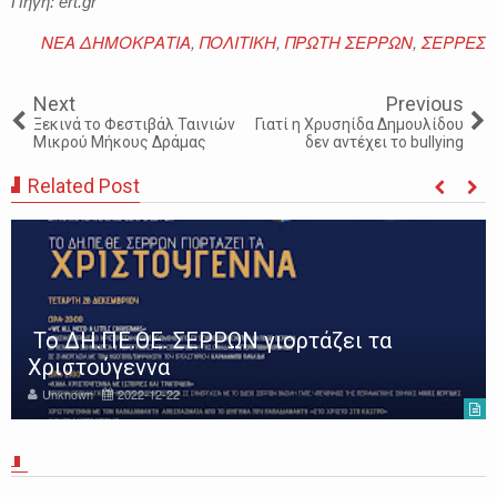
Πηγή: ert.gr
ΝΕΑ ΔΗΜΟΚΡΑΤΙΑ
,
ΠΟΛΙΤΙΚΗ
,
ΠΡΩΤΗ ΣΕΡΡΩΝ
,
ΣΕΡΡΕΣ
Next
Previous
Ξεκινά το Φεστιβάλ Ταινιών
Γιατί η Χρυσηίδα Δημουλίδου
Μικρού Μήκους Δράμας
δεν αντέχει το bullying
Related Post
Το ΔΗ.ΠΕ.ΘΕ. ΣΕΡΡΩΝ γιορτάζει τα
Χριστούγεννα
Unknown
2022-12-22