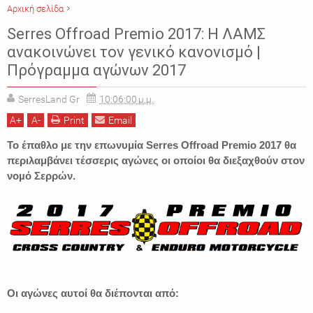
Αρχική σελίδα
ΕΙΔΗΣΕΙΣ
ΕΚΔΗΛΩΣΕΙΣ
ΛΑΜΣ
ΣΕΡΡΕΣ
AMOTOE
Serres Offroad Premio 2017: H ΛΑΜΣ
Serres Offroad Premio 2017
ανακοινώνει τον γενικό κανονισμό |
Πρόγραμμα αγώνων 2017
SerresLand Gr
10:06:00 μ.μ.
A
+
A
-
Print
Email
Το έπαθλο με την επωνυμία Serres Offroad Premio 2017 θα
περιλαμβάνει τέσσερις αγώνες οι οποίοι θα διεξαχθούν στον
νοµό Σερρών.
Οι αγώνες αυτοί
θα διέπονται από: