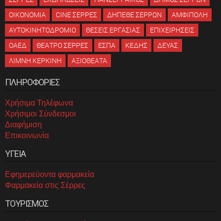
ΟΙΚΟΝΟΜΙΑ
CINE ΣΕΡΡΕΣ
ΔΗΠΕΘΕ ΣΕΡΡΩΝ
ΑΜΦΙΠΟΛΗ
ΑΥΤΟΚΙΝΗΤΟΔΡΟΜΙΟ
ΘΕΣΕΙΣ ΕΡΓΑΣΙΑΣ
ΕΠΙΧΕΙΡΗΣΕΙΣ
ΟΑΕΔ
ΘΕΑΤΡΟ ΣΕΡΡΕΣ
ΕΣΠΑ
ΚΕΔΗΣ
ΔΕΥΑΣ
ΛΙΜΝΗ ΚΕΡΚΙΝΗ
ΑΞΙΟΘΕΑΤΑ
ΠΛΗΡΟΦΟΡΙΕΣ
Χρήσιμα Τηλέφωνα
Χρήσιμοι Σύνδεσμοι
Διαφήμιση
Επικοινωνία
ΥΓΕΙΑ
Εφημερεύοντα φαρμακεία
Φαρμακεία στις Σέρρες
ΤΟΥΡΙΣΜΟΣ