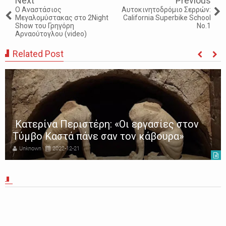
Next
Previous
Ο Αναστάσιος
Αυτοκινητοδρόμιο Σερρών:
Μεγαλομύστακας στο 2Νight
California Superbike School
Show του Γρηγόρη
No.1
Αρναούτογλου (video)
Related Post
Κατερίνα Περιστέρη: «Οι εργασίες στον
Τύμβο Καστά πάνε σαν τον κάβουρα»
Unknown
2022-12-21