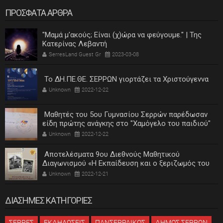
ΠΡΟΣΦΑΤΑ ΑΡΘΡΑ
"Μαμά μ'ακούς; Είναι (χ)ώρα να φεύγουμε." | Της
Κατερίνας Λεβαντή
SerresLand Guest Gr
2023-03-08
Το ΔΗ.ΠΕ.ΘΕ. ΣΕΡΡΩΝ γιορτάζει τα Χριστούγεννα
Unknown
2022-12-22
Μαθητές του 5ου Γυμνασίου Σερρών παρέδωσαν
είδη πρώτης ανάγκης στο "Χαμόγελο του παιδιού"
Unknown
2022-12-22
Αποτελέσματα 9ου Διεθνούς Μαθητικού
Διαγωνισμού «Η Εκπαίδευση και ο ξεριζωμός του
ελληνισμού»
Unknown
2022-12-21
ΔΙΑΣΗΜΕΣ ΚΑΤΗΓΟΡΙΕΣ
ΣΕΡΡΕΣ
ΕΚΔΗΛΩΣΕΙΣ
ΠΑΝΣΕΡΡΑΙΚΟΣ
ΔΗΜΟΣ ΣΕΡΡΩΝ