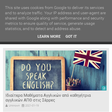
ΚΕΝΤΡΙΚΗ
ΑΝΑ ΚΑΤΗΓΟΡΙΑ
This site uses cookies from Google to deliver its services
and to analyze traffic. Your IP address and user-agent are
shared with Google along with performance and security
ΕΙΔΗΣΕΙΣ
ΑΝΑ ΠΕΡΙΟΧΗ
metrics to ensure quality of service, generate usage
statistics, and to detect and address abuse.
ΠΡΟΣΦΑΤΑ ΝΕΑ
Recent Post
 είδη
Ιερόσυλοι έκλεψαν τάματα από Ιερό Ναό στις Σέρρες
LEARN MORE
GOT IT
"
Ν. ΣΕΡΡΩΝ
Η ΓΗ ΜΑΣ
ΤΥΧΑΙΕΣ
ΑΝΑΡΤΗΣΕΙΣ/ΑΡΘΡΑ
Serres Racing Circuit
Panserraikos FC
Ikaroi B.C.
Ιδιαίτερα Μαθήματα Αγγλικών από καθηγήτρια
αγγλικών ΑΠΘ στις Σέρρες
Unknown
2021-01-19