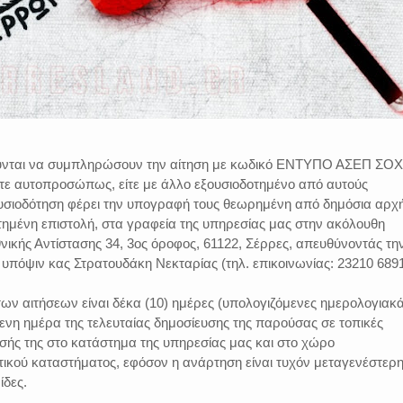
ούνται να συμπληρώσουν την αίτηση με κωδικό ΕΝΤΥΠΟ ΑΣΕΠ ΣΟΧ
ίτε αυτοπροσώπως, είτε με άλλο εξουσιοδοτημένο από αυτούς
σιοδότηση φέρει την υπογραφή τους θεωρημένη από δημόσια αρχή
τημένη επιστολή, στα γραφεία της υπηρεσίας μας στην ακόλουθη
θνικής Αντίστασης 34, 3ος όροφος, 61122, Σέρρες, απευθύνοντάς τη
πόψιν κας Στρατουδάκη Νεκταρίας (τηλ. επικοινωνίας: 23210 6891
ων αιτήσεων είναι δέκα (10) ημέρες (υπολογιζόμενες ημερολογιακά
μενη ημέρα της τελευταίας δημοσίευσης της παρούσας σε τοπικές
σής της στο κατάστημα της υπηρεσίας μας και στο χώρο
ικού καταστήματος, εφόσον η ανάρτηση είναι τυχόν μεταγενέστερη
ίδες.