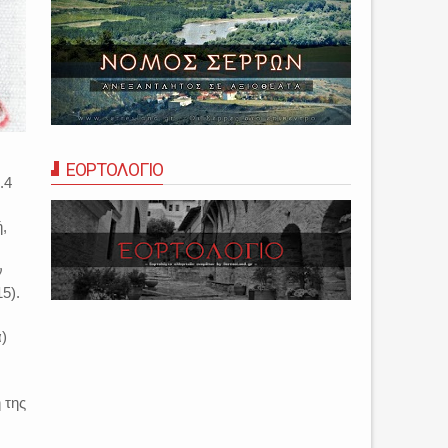
ΕΟΡΤΟΛΟΓΙΟ
.4
,
ν
5).
)
 της