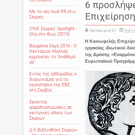
6 προσλήψε
Με το νέο Audi R8 στις
Επιχείρησ
Σέρρες
CINE Σέρρες: Spotlight -
SerresLand Gr
6:41:
Ολα στο Φως (2015)
Η Κοινωφελής Επιχείρ
Bougatsa Days 2016 - Ο
εργασίας ιδιωτικού δικ
Νεκτάριος Μαλλάς
της Δράσης «Εναρμόνισ
ερμηνεύει το "Ανάθεμά
Ευρωπαϊκού Προγράμμ
σε"
Εντός της εβδομάδας ο
διαγωνισμός για τα
εργοστάσια της ΕΒΖ
στη Σερβία
Έρχονται
ασφαλτοστρώσεις σε
κεντρικές οδούς των
Σερρών
Δ.Κ.Βιβλιοθήκη Σερρών