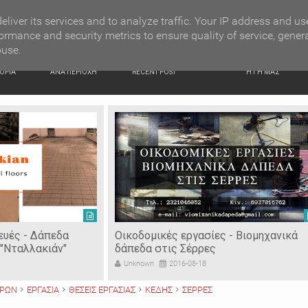
G NEWS
Κατερίνα Περιστέρη: «Οι εργασίες στον Τύμβο Καστά π
eliver its services and to analyze traffic. Your IP address and us
ormance and security metrics to ensure quality of service, gener
buse.
ΙΚΗ
ΕΙΔΗΣΕΙΣ
ΠΡΟΣΦΑΤΑ ΝΕΑ
Ν. ΣΕΡΡΩΝ
ΟΡΙΑ
ΑΝΑ ΠΕΡΙΟΧΗ
RECENT POST
Η ΓΗ ΜΑΣ
ευές - Δάπεδα
Οικοδομικές εργασίες - Βιομηχανικά
"Νταλλακιάν"
δάπεδα στις Σέρρες
Unknown
2016-08-18
ΡΡΩΝ
ΕΡΓΑΣΙΑ
ΘΕΣΕΙΣ ΕΡΓΑΣΙΑΣ
ΚΕΔΗΣ
ΣΕΡΡΕΣ