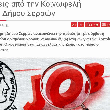
ις από την Κοινωφελή
η Δήμου Σερρών
00 μ.μ.
A
+
A
-
Print
E
ηση Δήμου Σερρών ανακοινώνει την πρόσληψη, με σύμβαση
αίου ορισμένου χρόνου, συνολικά έξι (6) ατόμων για την υλοπο
η Οικογενειακής και Επαγγελματικής Ζωής» στο πλαίσιο
ατος.