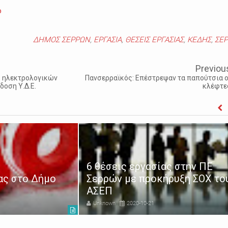
ώ
ΔΗΜΟΣ ΣΕΡΡΩΝ
,
ΕΡΓΑΣΙΑ
,
ΘΕΣΕΙΣ ΕΡΓΑΣΙΑΣ
,
ΚΕΔΗΣ
,
ΣΕΡ
Previou
ς ηλεκτρολογικών
Πανσερραϊκός: Επέστρεψαν τα παπούτσια ο
δοση Υ.Δ.Ε.
κλέφτε
6 θέσεις εργασίας στην ΠΕ
ας στο Δήμο
Σερρών με προκήρυξη ΣΟΧ το
ΑΣΕΠ
Unknown
2020-10-21