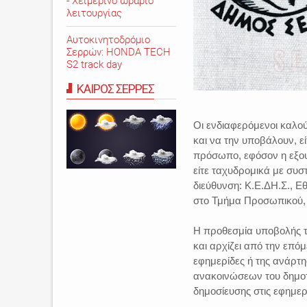
- Χειμερινό ωράριο
λειτουργίας
Αυτοκινητοδρόμιο
Σερρών: HONDA TECH
S2 track day
ΚΑΙΡΟΣ ΣΕΡΡΕΣ
Οι ενδιαφερόμενοι καλ
και να την υποβάλουν, ε
πρόσωπο, εφόσον η εξου
είτε ταχυδρομικά με συσ
διεύθυνση: Κ.Ε.ΔΗ.Σ., Ε
στο Τμήμα Προσωπικού, υ
Η προθεσμία υποβολής τ
και αρχίζει από την επό
εφημερίδες ή της ανάρτη
ανακοινώσεων του δημοτ
δημοσίευσης στις εφημερ