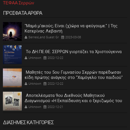
ΤΕΦΑΑ Σερρών
ΠΡΟΣΦΑΤΑ ΑΡΘΡΑ
"Μαμά μ'ακούς; Είναι (χ)ώρα να φεύγουμε." | Της
Κατερίνας Λεβαντή
SerresLand Guest Gr
2023-03-08
Το ΔΗ.ΠΕ.ΘΕ. ΣΕΡΡΩΝ γιορτάζει τα Χριστούγεννα
Unknown
2022-12-22
Μαθητές του 5ου Γυμνασίου Σερρών παρέδωσαν
είδη πρώτης ανάγκης στο "Χαμόγελο του παιδιού"
Unknown
2022-12-22
Αποτελέσματα 9ου Διεθνούς Μαθητικού
Διαγωνισμού «Η Εκπαίδευση και ο ξεριζωμός του
ελληνισμού»
Unknown
2022-12-21
ΔΙΑΣΗΜΕΣ ΚΑΤΗΓΟΡΙΕΣ