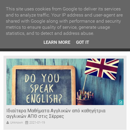
ΚΕΝΤΡΙΚΗ
ΑΝΑ ΚΑΤΗΓΟΡΙΑ
This site uses cookies from Google to deliver its services
and to analyze traffic. Your IP address and user-agent are
shared with Google along with performance and security
ΕΙΔΗΣΕΙΣ
ΑΝΑ ΠΕΡΙΟΧΗ
metrics to ensure quality of service, generate usage
statistics, and to detect and address abuse.
ΠΡΟΣΦΑΤΑ ΝΕΑ
Recent Post
 είδη
Ιερόσυλοι έκλεψαν τάματα από Ιερό Ναό στις Σέρρες
LEARN MORE
GOT IT
"
Ν. ΣΕΡΡΩΝ
Η ΓΗ ΜΑΣ
ΤΥΧΑΙΕΣ
ΑΝΑΡΤΗΣΕΙΣ/ΑΡΘΡΑ
Serres Racing Circuit
Panserraikos FC
Ikaroi B.C.
Ιδιαίτερα Μαθήματα Αγγλικών από καθηγήτρια
αγγλικών ΑΠΘ στις Σέρρες
Unknown
2021-01-19