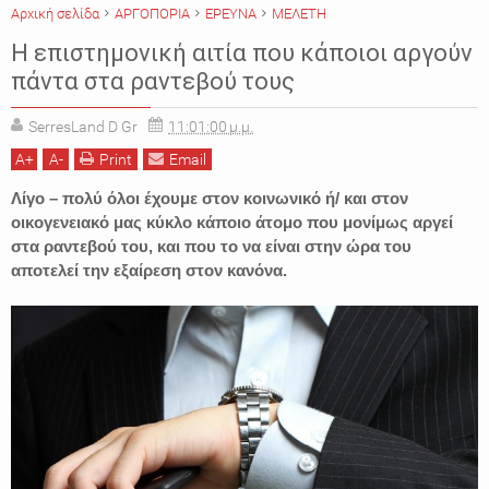
Αρχική σελίδα
ΑΡΓΟΠΟΡΙΑ
ΕΡΕΥΝΑ
ΜΕΛΕΤΗ
Η επιστημονική αιτία που κάποιοι αργούν
πάντα στα ραντεβού τους
SerresLand D Gr
11:01:00 μ.μ.
A
+
A
-
Print
Email
Λίγο – πολύ όλοι έχουμε στον κοινωνικό ή/ και στον
οικογενειακό μας κύκλο κάποιο άτομο που μονίμως αργεί
στα ραντεβού του, και που το να είναι στην ώρα του
αποτελεί την εξαίρεση στον κανόνα.