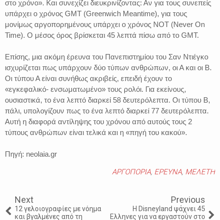
στο χρόνο». Και συνεχίζει διευκρινίζοντας: Αν για τους συνεπείς
υπάρχει ο χρόνος GMT (Greenwich Meantime), για τους
μονίμως αργοπορημένους υπάρχει ο χρόνος NOT (Never On
Time). Ο μέσος όρος βρίσκεται 45 λεπτά πίσω από το GMT.
Επίσης, μια ακόμη έρευνα του Πανεπιστημίου του Σαν Ντιέγκο
ισχυρίζεται πως υπάρχουν δύο τύπων ανθρώπων, οι Α και οι Β.
Οι τύπου Α είναι συνήθως ακριβείς, επειδή έχουν το
«εγκεφαλικό- ενσωματωμένο» τους ρολόι. Για εκείνους,
ουσιαστικά, το ένα λεπτό διαρκεί 58 δευτερόλεπτα. Οι τύπου Β,
πάλι, υπολογίζουν πως το ένα λεπτό διαρκεί 77 δευτερόλεπτα.
Αυτή η διαφορά αντίληψης του χρόνου από αυτούς τους 2
τύπους ανθρώπων είναι τελικά και η «πηγή του κακού».
Πηγή: neolaia.gr
ΑΡΓΟΠΟΡΙΑ
,
ΕΡΕΥΝΑ
,
ΜΕΛΕΤΗ
Next
Previous
12 γελοιογραφίες με νόημα
Η Disneyland ψάχνει 45
και βγαλμένες από τη
Ελληνες για να εργαστούν στο