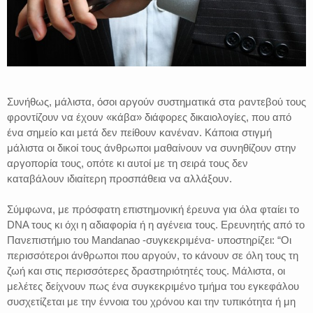
Συνήθως, μάλιστα, όσοι αργούν συστηματικά στα ραντεβού τους
φροντίζουν να έχουν «κάβα» διάφορες δικαιολογίες, που από
ένα σημείο και μετά δεν πείθουν κανέναν. Κάποια στιγμή
μάλιστα οι δικοί τους άνθρωποι μαθαίνουν να συνηθίζουν στην
αργοπορία τους, οπότε κι αυτοί με τη σειρά τους δεν
καταβάλουν ιδιαίτερη προσπάθεια να αλλάξουν.
Σύμφωνα, με πρόσφατη επιστημονική έρευνα για όλα φταίει το
DNA τους κι όχι η αδιαφορία ή η αγένεια τους. Ερευνητής από το
Πανεπιστήμιο του Mandanao -συγκεκριμένα- υποστηρίζει: “Οι
περισσότεροι άνθρωποι που αργούν, το κάνουν σε όλη τους τη
ζωή και στις περισσότερες δραστηριότητές τους. Μάλιστα, οι
μελέτες δείχνουν πως ένα συγκεκριμένο τμήμα του εγκεφάλου
συσχετίζεται με την έννοια του χρόνου και την τυπικότητα ή μη