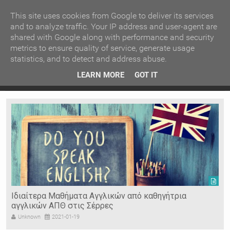
ΚΕΝΤΡΙΚΗ
ΑΝΑ ΚΑΤΗΓΟΡΙΑ
This site uses cookies from Google to deliver its services
and to analyze traffic. Your IP address and user-agent are
shared with Google along with performance and security
ΕΙΔΗΣΕΙΣ
ΑΝΑ ΠΕΡΙΟΧΗ
metrics to ensure quality of service, generate usage
statistics, and to detect and address abuse.
ΠΡΟΣΦΑΤΑ ΝΕΑ
Recent Post
 είδη
Ιερόσυλοι έκλεψαν τάματα από Ιερό Ναό στις Σέρρες
LEARN MORE
GOT IT
"
Ν. ΣΕΡΡΩΝ
Η ΓΗ ΜΑΣ
ΤΥΧΑΙΕΣ
ΑΝΑΡΤΗΣΕΙΣ/ΑΡΘΡΑ
Serres Racing Circuit
Panserraikos FC
Ikaroi B.C.
Ιδιαίτερα Μαθήματα Αγγλικών από καθηγήτρια
αγγλικών ΑΠΘ στις Σέρρες
Unknown
2021-01-19