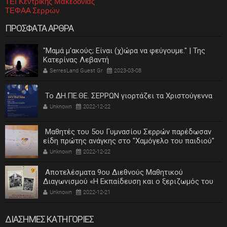
ΤΕΙ Κεντρικής Μακεδονίας
ΤΕΦΑΑ Σερρών
ΠΡΟΣΦΑΤΑ ΑΡΘΡΑ
"Μαμά μ'ακούς; Είναι (χ)ώρα να φεύγουμε." | Της
Κατερίνας Λεβαντή
SerresLand Guest Gr
2023-03-08
Το ΔΗ.ΠΕ.ΘΕ. ΣΕΡΡΩΝ γιορτάζει τα Χριστούγεννα
Unknown
2022-12-22
Μαθητές του 5ου Γυμνασίου Σερρών παρέδωσαν
είδη πρώτης ανάγκης στο "Χαμόγελο του παιδιού"
Unknown
2022-12-22
Αποτελέσματα 9ου Διεθνούς Μαθητικού
Διαγωνισμού «Η Εκπαίδευση και ο ξεριζωμός του
ελληνισμού»
Unknown
2022-12-21
ΔΙΑΣΗΜΕΣ ΚΑΤΗΓΟΡΙΕΣ