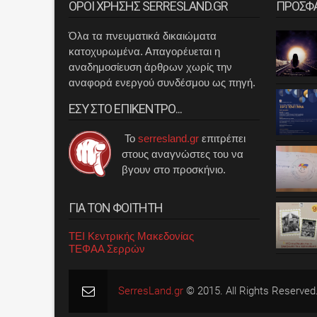
ΟΡΟΙ ΧΡΗΣΗΣ SERRESLAND.GR
ΠΡΟΣΦ
Όλα τα πνευματικά δικαιώματα
κατοχυρωμένα. Απαγορέυεται η
αναδημοσίευση άρθρων χωρίς την
αναφορά ενεργού συνδέσμου ως πηγή.
ΕΣΥ ΣΤΟ ΕΠΙΚΕΝΤΡΟ...
Το
serresland.gr
επιτρέπει
στους αναγνώστες του να
βγουν στο προσκήνιο.
ΓΙΑ ΤΟΝ ΦΟΙΤΗΤΗ
ΤΕΙ Κεντρικής Μακεδονίας
ΤΕΦΑΑ Σερρών
SerresLand.gr
© 2015. All Rights Reserved