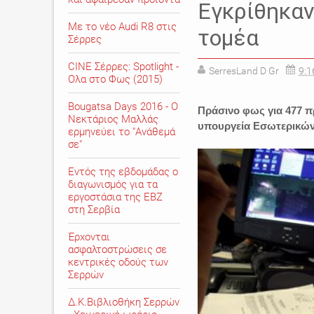
Εγκρίθηκαν
Με το νέο Audi R8 στις
τομέα
Σέρρες
CINE Σέρρες: Spotlight -
SerresLand D Gr
9:1
Ολα στο Φως (2015)
Bougatsa Days 2016 - Ο
Πράσινο φως για 477 π
Νεκτάριος Μαλλάς
υπουργεία Εσωτερικών 
ερμηνεύει το "Ανάθεμά
σε"
Εντός της εβδομάδας ο
διαγωνισμός για τα
εργοστάσια της ΕΒΖ
στη Σερβία
Έρχονται
ασφαλτοστρώσεις σε
κεντρικές οδούς των
Σερρών
Δ.Κ.Βιβλιοθήκη Σερρών