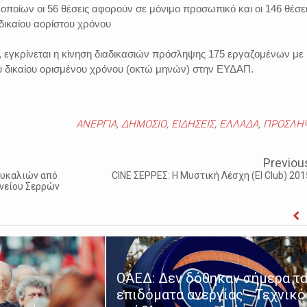
ποίων οι 56 θέσεις αφορούν σε μόνιμο προσωπικό και οι 146 θέσε
δικαίου αορίστου χρόνου
 εγκρίνεται η κίνηση διαδικασιών πρόσληψης 175 εργαζομένων με
ού δικαίου ορισμένου χρόνου (οκτώ μηνών) στην ΕΥΔΑΠ.
ΑΝΕΡΓΙΑ
,
ΔΗΜΟΣΙΟ
,
ΕΙΔΗΣΕΙΣ
,
ΕΛΛΑΔΑ
,
ΠΡΟΣΛΗΨ
Previou
ουκαλιών από
CINE ΣΕΡΡΕΣ: Η Μυστική Λέσχη (El Club) 201
νείου Σερρών
ΟΑΕΔ: Δεν δόθηκαν σήμερα τ
επιδόματα ανεργίας - Τεχνικό