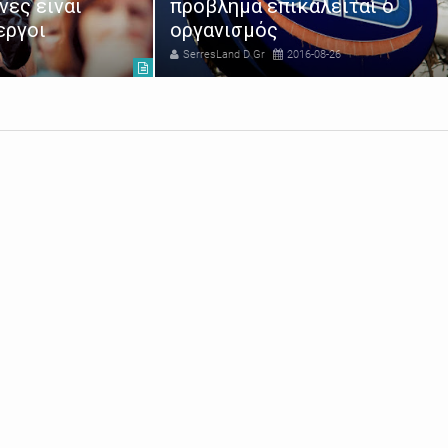
νες είναι
πρόβλημα επικαλείται ο
εργοι
οργανισμός
SerresLand D Gr
2016-08-26