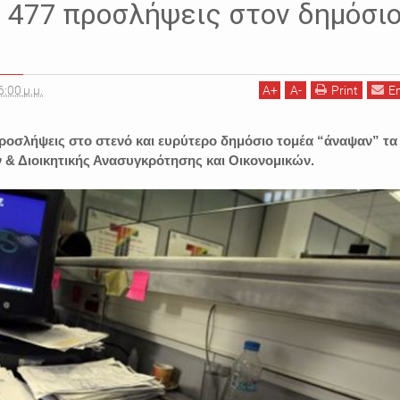
 477 προσλήψεις στον δημόσι
6:00 μ.μ.
A
+
A
-
Print
E
ροσλήψεις στο στενό και ευρύτερο δημόσιο τομέα “άναψαν” τα
& Διοικητικής Ανασυγκρότησης και Οικονομικών.